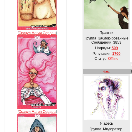
Практик
[
Оракул Магия Сердец
]
Группа: Заблокированные
Сообщений:
3853
Награды:
509
Репутация:
1700
Статус:
Offline
data
[
Оракул Магия Сердец
]
Я здесь
Группа: Модератор-