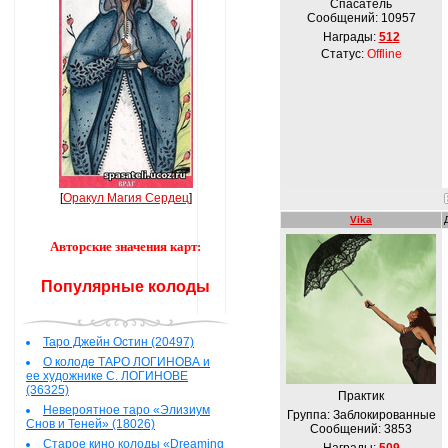
Спасатель
Сообщений:
10957
Награды:
512
Статус:
Offline
[
Оракул Магия Сердец
]
Vika
Авторские значения карт:
Популярные колоды
Таро Джейн Остин (20497)
О колоде ТАРО ЛОГИНОВА и
ее художнике С. ЛОГИНОВЕ
(36325)
Практик
Невероятное таро «Элизиум
Группа: Заблокированные
Снов и Теней» (18026)
Сообщений:
3853
Старое кино колоды «Dreaming