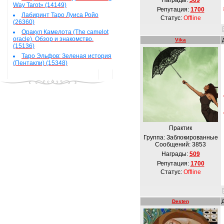
Награды:
509
Way Tarot» (14149)
Репутация:
1700
Лабиринт Таро Луиса Ройо
Статус:
Offline
(26360)
Оракул Камелота (The camelot
oracle). Обзор и знакомство.
Vika
(15136)
Таро Эльфов: Зеленая история
(Пентакли) (15348)
Практик
Группа: Заблокированные
Сообщений:
3853
Награды:
509
Репутация:
1700
Статус:
Offline
Desten