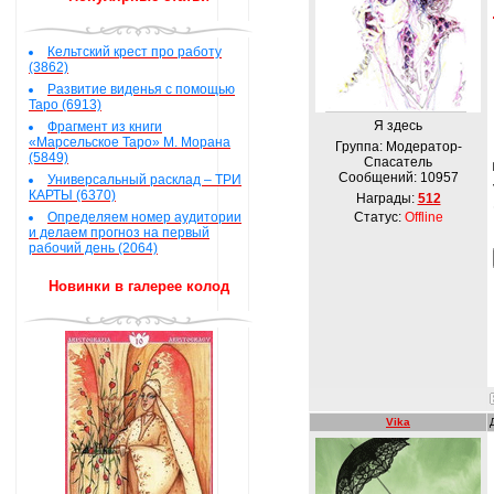
Кельтский крест про работу
(3862)
Развитие виденья с помощью
Таро (6913)
Я здесь
Фрагмент из книги
«Марсельское Таро» М. Морана
Группа: Модератор-
(5849)
Спасатель
Сообщений:
10957
Универсальный расклад – ТРИ
КАРТЫ (6370)
Награды:
512
Определяем номер аудитории
Статус:
Offline
и делаем прогноз на первый
рабочий день (2064)
Новинки в галерее колод
Vika