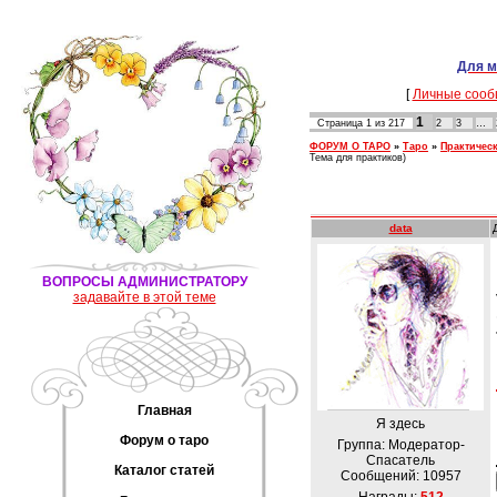
Для м
[
Личные сооб
1
Страница
1
из
217
2
3
…
ФОРУМ О ТАРО
»
Таро
»
Практическ
Тема для практиков)
data
ВОПРОСЫ АДМИНИСТРАТОРУ
задавайте в этой теме
Главная
Я здесь
Форум о таро
Группа: Модератор-
Спасатель
Каталог статей
Сообщений:
10957