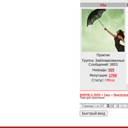
Vika
Практик
Группа: Заблокированные
Сообщений:
3853
Награды:
509
Репутация:
1700
Статус:
Offline
ФОРУМ О ТАРО
»
Таро
»
Практическ
Тема для практиков)
1
Страница
1
из
217
2
3
…