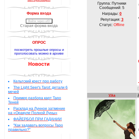
Группа: Путники
Сообщений:
5
Форма входа
Награды:
0
Репутация:
3
Войти через uID
Статус:
Offline
Старая форма входа
ОПРОС
посмотреть прошлые опросы и
проголосовать можно в архиве
Новости
Кельтский крест про работу
The Light Seer's Tarot: детали 6
мечей
Vika
Пример разбора карт Таро
Теней
Расклад на Лунное затмение
на «Оракуле Полной Луны»
ФАЙЕРБОЛ ПРИ ГАДАНИИ
"Как задавать вопросы Таро
правильно?"