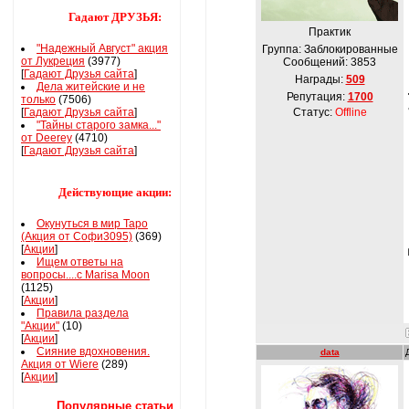
Гадают ДРУЗЬЯ:
Практик
"Надежный Август" акция
Группа: Заблокированные
от Лукреция
(3977)
Сообщений:
3853
[
Гадают Друзья сайта
]
Награды:
509
Дела житейские и не
Репутация:
1700
только
(7506)
[
Гадают Друзья сайта
]
Статус:
Offline
"Тайны старого замка..."
от Deerey
(4710)
[
Гадают Друзья сайта
]
Действующие акции:
Окунуться в мир Таро
(Акция от Софи3095)
(369)
[
Акции
]
Ищем ответы на
вопросы....с Marisa Moon
(1125)
[
Акции
]
Правила раздела
"Акции"
(10)
[
Акции
]
Сияние вдохновения.
data
Акция от Wiere
(289)
[
Акции
]
Популярные статьи