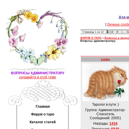
Для м
[
Личные сооб
1
Страница
1
из
12
2
3
…
1
ФОРУМ О ТАРО
»
Вопросы и предло
Вопросы администратору
Lisika
ВОПРОСЫ АДМИНИСТРАТОРУ
задавайте в этой теме
Таролог в пути :)
Главная
Группа: Администратор-
Спасатель
Форум о таро
Сообщений:
20051
Каталог статей
Награды:
1434