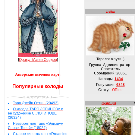
Lisika
Таролог в пути :)
[
Оракул Магия Сердец
]
Группа: Администратор-
Спасатель
Сообщений:
20051
Авторские значения карт:
Награды:
1434
Репутация:
6848
Популярные колоды
Статус:
Offline
Таро Джейн Остин (20493)
Лукреция
О колоде ТАРО ЛОГИНОВА и
ее художнике С. ЛОГИНОВЕ
(36324)
Невероятное таро «Элизиум
Снов и Теней» (18024)
Старое кино колоды «Dreaming