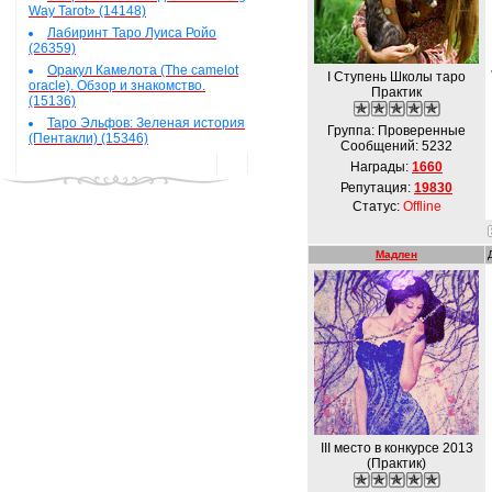
Way Tarot» (14148)
Лабиринт Таро Луиса Ройо
(26359)
Оракул Камелота (The camelot
I Ступень Школы таро
oracle). Обзор и знакомство.
Практик
(15136)
Таро Эльфов: Зеленая история
Группа: Проверенные
(Пентакли) (15346)
Сообщений:
5232
Награды:
1660
Репутация:
19830
Статус:
Offline
Мадлен
III место в конкурсе 2013
(Практик)