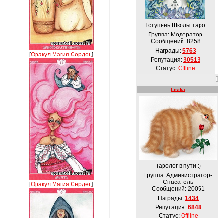
I ступень Школы таро
Группа: Модератор
Сообщений:
8258
Награды:
5763
[
Оракул Магия Сердец
]
Репутация:
30513
Статус:
Offline
Lisika
Таролог в пути :)
Группа: Администратор-
Спасатель
[
Оракул Магия Сердец
]
Сообщений:
20051
Награды:
1434
Репутация:
6848
Статус:
Offline