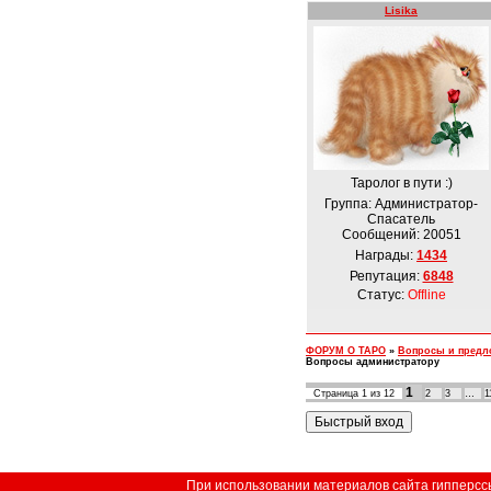
Lisika
Таролог в пути :)
Группа: Администратор-
Спасатель
Сообщений:
20051
Награды:
1434
Репутация:
6848
Статус:
Offline
ФОРУМ О ТАРО
»
Вопросы и предло
Вопросы администратору
1
Страница
1
из
12
2
3
…
1
При использовании материалов сайта гипперссыл