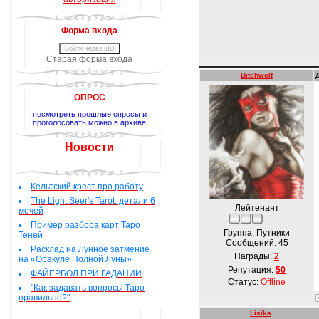
Форма входа
Войти через uID
Старая форма входа
Bitchwolf
ОПРОС
посмотреть прошлые опросы и
проголосовать можно в архиве
Новости
Кельтский крест про работу
The Light Seer's Tarot: детали 6
Лейтенант
мечей
Пример разбора карт Таро
Группа: Путники
Теней
Сообщений:
45
Расклад на Лунное затмение
Награды:
2
на «Оракуле Полной Луны»
Репутация:
50
ФАЙЕРБОЛ ПРИ ГАДАНИИ
Статус:
Offline
"Как задавать вопросы Таро
правильно?"
Lisika