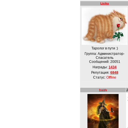
Lisika
Таролог в пути :)
Группа: Администратор-
Спасатель
Сообщений:
20051
Награды:
1434
Репутация:
6848
Статус:
Offline
Iraidy