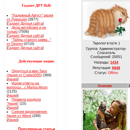
Гадают ДРУЗЬЯ:
"Надежный Август" акция
от Лукреция
(3977)
[
Гадают Друзья сайта
]
Дела житейские и не
только
(7506)
[
Гадают Друзья сайта
]
"Тайны старого замка..."
Таролог в пути :)
от Deerey
(4710)
[
Гадают Друзья сайта
]
Группа: Администратор-
Спасатель
Сообщений:
20051
Действующие акции:
Награды:
1434
Репутация:
6848
Окунуться в мир Таро
Статус:
Offline
(Акция от Софи3095)
(369)
[
Акции
]
Ищем ответы на
Лукреция
вопросы....с Marisa Moon
(1125)
[
Акции
]
Правила раздела
"Акции"
(10)
[
Акции
]
Сияние вдохновения.
Акция от Wiere
(289)
[
Акции
]
Популярные статьи