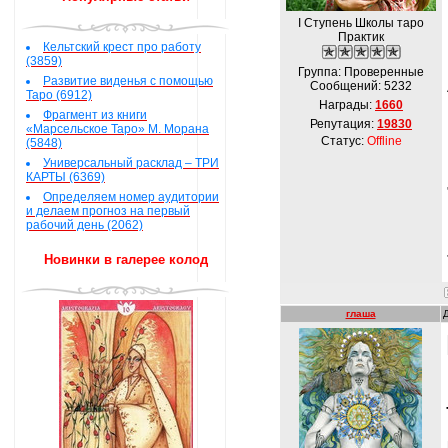
I Ступень Школы таро
Практик
Кельтский крест про работу
(3859)
Группа: Проверенные
Развитие виденья с помощью
Сообщений:
5232
Таро (6912)
Награды:
1660
Фрагмент из книги
Репутация:
19830
«Марсельское Таро» М. Морана
Статус:
Offline
(5848)
Универсальный расклад – ТРИ
КАРТЫ (6369)
Определяем номер аудитории
и делаем прогноз на первый
рабочий день (2062)
Новинки в галерее колод
глаша