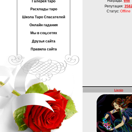
Награды:
646
Галерея таро
Репутация:
358
Расклады таро
Статус:
Offline
Школа Таро Спасателей
Онлайн гадания
Мы в соц.сетях
Друзья сайта
Правила сайта
Lienin