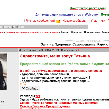
Конструктор раскладов
|
Для модерации напишите в тему -Welcome-
|
Путе
[
Личные сообщения()
·
Новые сообщения
·
Участники
·
5
…
39
40
»
ции
»
Неактивные акции и проработки друзей сайта
»
Зачатие. Здоровье. Самопознание. Карма.
Зачатие. Здоровье. Самопознание. Карма. 
Дата: Вторник, 24.06.2014, 23:09 | Сообщение #
1
Здравствуйте, меня зовут Татьяна.
Предварительной записи нет. Работа только с одним к
В этой теме я буду рассматривать в основном вопросы:
- здоровья, причины заболеваний,
- зачатия и причины, почему это не происходит?
- аддиктивные (зависимые) отношения в паре.....
Еще :
Расклады
тут
Здесь я буду работать исключительно колодами замечател
ные
Gilded Reverie Lenormand - Золотые мечты Ленорман
0
Oracle of Visions - Оракул Видений