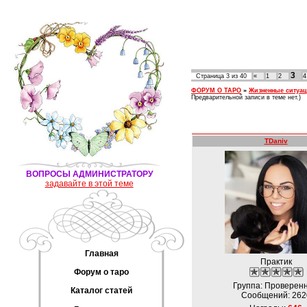
3
Страница
3
из
40
«
1
2
4
ФОРУМ О ТАРО
»
Жизненные ситуа
Предварительной записи в теме нет.)
TDaniv
ВОПРОСЫ АДМИНИСТРАТОРУ
задавайте в этой теме
Главная
Практик
Форум о таро
Группа: Проверен
Каталог статей
Сообщений:
262