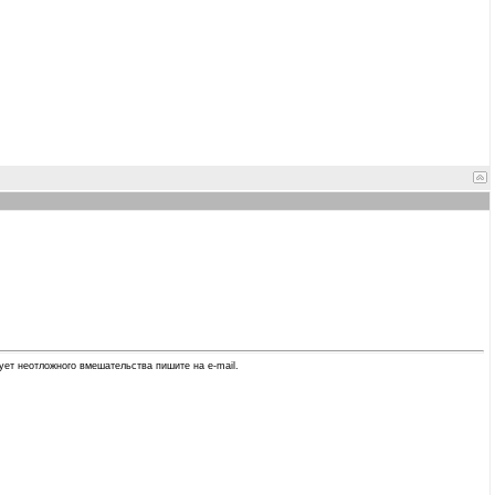
ует неотложного вмешательства пишите на e-mail.