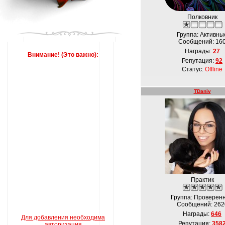
Полковник
Группа: Активны
Сообщений:
16
Награды:
27
Внимание! (Это важно):
Репутация:
92
Статус:
Offline
TDaniv
Практик
Группа: Проверен
Сообщений:
262
Награды:
646
Для добавления необходима
Репутация:
358
авторизация