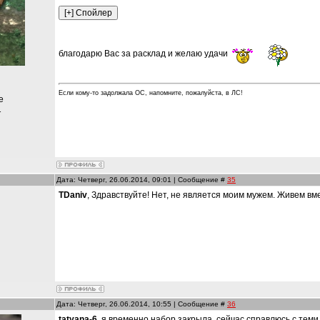
благодарю Вас за расклад и желаю удачи
Если кому-то задолжала ОС, напомните, пожалуйста, в ЛС!
е
1
Дата: Четверг, 26.06.2014, 09:01 | Сообщение #
35
TDaniv
, Здравствуйте! Нет, не является моим мужем. Живем вм
и
Дата: Четверг, 26.06.2014, 10:55 | Сообщение #
36
tatyana-6
, я временно набор закрыла, сейчас справлюсь с теми