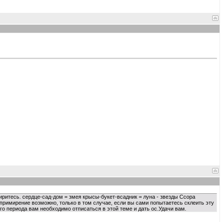
омиритесь. сердце-сад-дом = змея крысы-букет-всадник = луна - звезды Ссора
примирение возможно, только в том случае, если вы сами попытаетесь склеить эту
ого периода вам необходимо отписаться в этой теме и дать ос.Удачи вам.