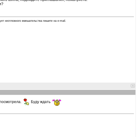
и?
ует неотложного вмешательства пишите на e-mail.
 посмотрела.
Буду ждать