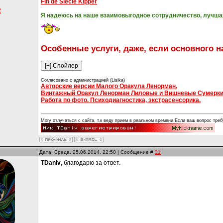
Fin de Siècle Kipper
2
Я надеюсь на наше взаимовыгодное сотрудничество, лучшая 
Особенные услуги, даже, если основного на
Согласовано с администрацией (Lisika)
Авторские версии Малого Оракула Ленорман.
Винтажный Оракул Ленорман Лиловые и Вишневые Сумерки
Работа по фото. Психодиагностика, экстрасенсорика.
Могу отлучаться с сайта, т.к веду прием в реальном времени.Если ваш вопрос треб
Дата: Среда, 25.06.2014, 22:50 | Сообщение #
31
TDaniv
, благодарю за ответ.