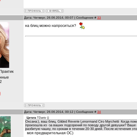
Дата: Четверг, 26.06.2014, 00:07 | Сообщение #
33
на блиц можно напроситься?
 Практик
анные
2
8
Дата: Четверг, 26.06.2014, 00:12 | Сообщение #
34
Цитата
TDaniv
(
)
Оксана:), ваш блиц. Gilded Reverie Lenormand Ciro Marchetti Когда п
произошла из -за ваших подозрений по поводу другой девушки? Ваше 
разбитую чашку, по срокам в течении 20-30 дней. После истечения эт
моя предварительная ОС)