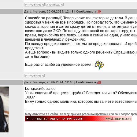
Дата: Четверг, 26.06.2014, 12:43 | Сообщение #
39
Спасибо за расклад!) Теперь поясню некоторые детали. В данн
здоровья у меня не все в порядке. По поводу того, что Семену э
сначала торопил и хотел сразу детей от меня, а потом уже я уз
и
возможно даже ЭКО. По поводу того какой он по характеру, тот 
правы, переносила все легко. Семен в семье не один, у него ещ
времени в лечебных учреждениях.
По поводу предохранения - нет мы не предохраняемся. И проб
предстоит.
А еще вопрос - вы видите только одного ребенка? Спрашиваю, по
хотя бы один)
Еще раз спасибо за уделенное время!
Дата: Четверг, 26.06.2014, 12:48 | Сообщение #
40
Lo
, спасибо за ос.
У вас спаячный процесс в трубах? Вследствии чего? Обследовн
ЭКО?
Вижу только одного мальчика, которого вы зачнете естественн
Могу отлучаться с сайта, т.к веду прием в реальном времени.Если ваш вопрос треб