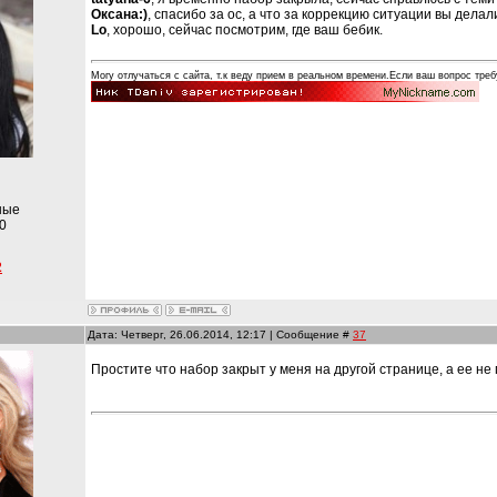
Оксана:)
, спасибо за ос, а что за коррекцию ситуации вы делал
Lo
, хорошо, сейчас посмотрим, где ваш бебик.
Могу отлучаться с сайта, т.к веду прием в реальном времени.Если ваш вопрос треб
ные
0
2
Дата: Четверг, 26.06.2014, 12:17 | Сообщение #
37
Простите что набор закрыт у меня на другой странице, а ее не