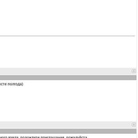
есте полгода)
 кого взяла, подождите приглашания, пожалуйста.