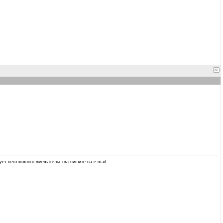
ует неотложного вмешательства пишите на e-mail.