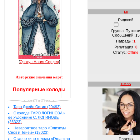
Lo
Рядовой
Группа: Путник
Сообщений:
15
Награды:
1
Репутация:
0
Статус:
Offline
[
Оракул Магия Сердец
]
Авторские значения карт:
TDaniv
Популярные колоды
Таро Джейн Остин (20493)
О колоде ТАРО ЛОГИНОВА и
ее художнике С. ЛОГИНОВЕ
(36323)
Невероятное таро «Элизиум
Снов и Теней» (18023)
Старое кино колоды «Dreaming
Практик