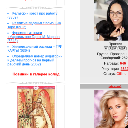
Кельтский крест про работу
(3859)
Развитие виденья с помощью
Таро (6912)
Фрагмент из книги
«Марсельское Таро» М. Морана
(5848)
Практик
Универсальный расклад – ТРИ
КАРТЫ (6364)
Группа: Проверен
Определяем номер аудитории
Сообщений:
262
и делаем прогноз на первый
Награды:
646
рабочий день (2062)
Репутация:
358
Статус:
Offline
Новинки в галерее колод
tatyana-6