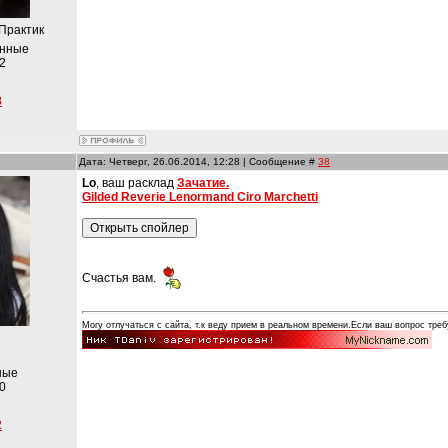
 Практик
анные
2
8
Дата: Четверг, 26.06.2014, 12:28 | Сообщение #
38
Lo
, ваш расклад
Зачатие.
Gilded Reverie Lenormand Ciro Marchetti
Счастья вам.
Могу отлучаться с сайта, т.к веду прием в реальном времени.Если ваш вопрос треб
ные
0
2