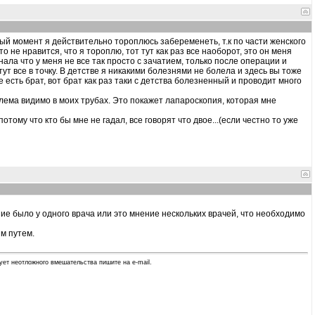
ый момент я действительно тороплюсь забеременеть, т.к по части женского
то не нравится, что я тороплю, тот тут как раз все наоборот, это он меня
нала что у меня не все так просто с зачатием, только после операции и
тут все в точку. В детстве я никакими болезнями не болела и здесь вы тоже
е есть брат, вот брат как раз таки с детства болезненный и проводит много
лема видимо в моих трубах. Это покажет лапароскопия, которая мне
тому что кто бы мне не гадал, все говорят что двое...(если честно то уже
ие было у одного врача или это мнение нескольких врачей, что необходимо
ым путем.
ует неотложного вмешательства пишите на e-mail.