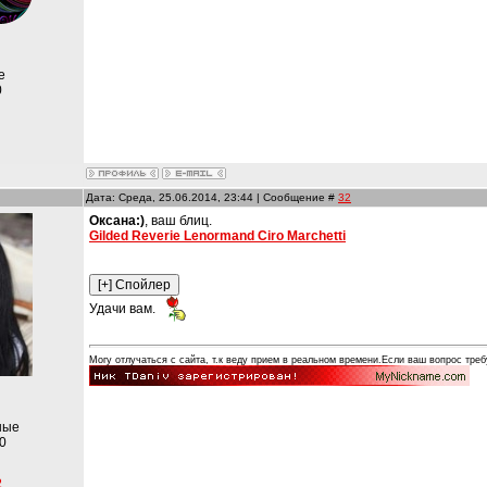
е
0
Дата: Среда, 25.06.2014, 23:44 | Сообщение #
32
Оксана:)
, ваш блиц.
Gilded Reverie Lenormand Ciro Marchetti
Удачи вам.
Могу отлучаться с сайта, т.к веду прием в реальном времени.Если ваш вопрос треб
ные
0
2