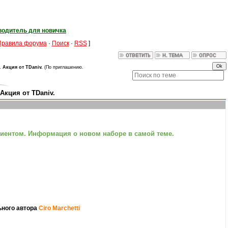
водитель для новичка
Правила форума
·
Поиск
·
RSS
]
 Акция от TDaniv.
(По приглашению.
Акция от TDaniv.
лиентом. Информация о новом наборе в самой теме.
ьного автора
Ciro Marchetti