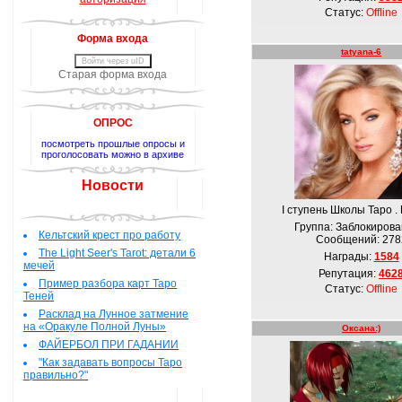
Статус:
Offline
Форма входа
tatyana-6
Войти через uID
Старая форма входа
ОПРОС
посмотреть прошлые опросы и
проголосовать можно в архиве
Новости
І ступень Школы Таро .
Группа: Заблокиров
Кельтский крест про работу
Сообщений:
278
The Light Seer's Tarot: детали 6
Награды:
1584
мечей
Репутация:
462
Пример разбора карт Таро
Статус:
Offline
Теней
Расклад на Лунное затмение
на «Оракуле Полной Луны»
Оксана:)
ФАЙЕРБОЛ ПРИ ГАДАНИИ
"Как задавать вопросы Таро
правильно?"