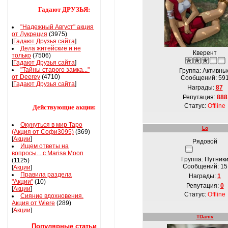
Гадают ДРУЗЬЯ:
"Надежный Август" акция
от Лукреция
(3975)
[
Гадают Друзья сайта
]
Дела житейские и не
Кверент
только
(7506)
[
Гадают Друзья сайта
]
"Тайны старого замка..."
Группа: Активны
от Deerey
(4710)
Сообщений:
59
[
Гадают Друзья сайта
]
Награды:
87
Репутация:
888
Статус:
Offline
Действующие акции:
Окунуться в мир Таро
Lo
(Акция от Софи3095)
(369)
[
Акции
]
Рядовой
Ищем ответы на
вопросы....с Marisa Moon
Группа: Путник
(1125)
Сообщений:
15
[
Акции
]
Правила раздела
Награды:
1
"Акции"
(10)
Репутация:
0
[
Акции
]
Статус:
Offline
Сияние вдохновения.
Акция от Wiere
(289)
[
Акции
]
TDaniv
Популярные статьи