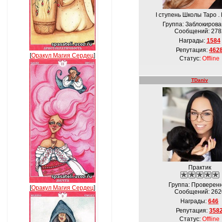
І ступень Школы Таро .
Группа: Заблокиров
Сообщений:
278
Награды:
1584
Репутация:
462
[
Оракул Магия Сердец
]
Статус:
Offline
TDaniv
Практик
Группа: Проверен
[
Оракул Магия Сердец
]
Сообщений:
262
Награды:
646
Репутация:
358
Статус:
Offline