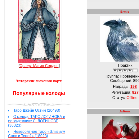
Ermis
Практик
[
Оракул Магия Сердец
]
Группа: Проверен
Авторские значения карт:
Сообщений:
89
Награды:
198
Репутация:
827
Популярные колоды
Статус:
Offline
Таро Джейн Остин (20493)
Juliana
О колоде ТАРО ЛОГИНОВА и
ее художнике С. ЛОГИНОВЕ
(36323)
Невероятное таро «Элизиум
Снов и Теней» (18023)