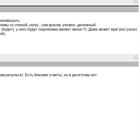
перемешать.
лемы со спиной, ноги) , сам красив, ухожен, денежный.
 (будет), у него будут перебежки (может женат?). Даже может муж (ее) узнал
ий).
ам результат. Есть близкие ответы, но в десяточку нет.