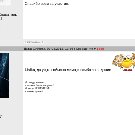
Спасибо всем за участие.
)
Спасатель
51
8
Дата: Суббота, 07.04.2012, 13:36 | Сообщение #
1388
Lisika
, да уж,как обычно мимо,спасибо за задание
Я пойду налево,
а может быть направо!
Я ведь КОРОЛЕВА
и имею право!
и
7