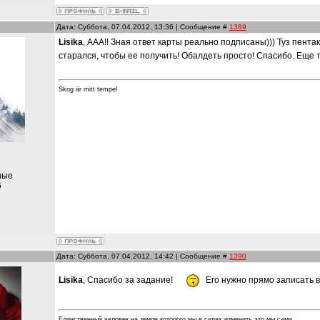
Дата: Суббота, 07.04.2012, 13:36 | Сообщение #
1389
Lisika
, ААА!! Зная ответ карты реально подписаны))) Туз пен
старался, чтобы ее получить! Обалдеть просто! Спасибо. Еще 
Skog är mitt tempel
ные
6
Дата: Суббота, 07.04.2012, 14:42 | Сообщение #
1390
Lisika
, Спасибо за задание!
Его нужно прямо записать в
Единственный человек на земле,которого мы в силах изменить,это мы сами.