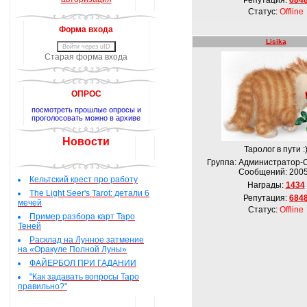
Репутация:
684
Статус:
Offline
Форма входа
Lisika
Войти через uID
Старая форма входа
ОПРОС
посмотреть прошлые опросы и
проголосовать можно в архиве
Новости
Таролог в пути :
Группа: Администратор-
Сообщений:
200
Кельтский крест про работу
Награды:
1434
The Light Seer's Tarot: детали 6
Репутация:
684
мечей
Статус:
Offline
Пример разбора карт Таро
Теней
Расклад на Лунное затмение
на «Оракуле Полной Луны»
ФАЙЕРБОЛ ПРИ ГАДАНИИ
"Как задавать вопросы Таро
правильно?"