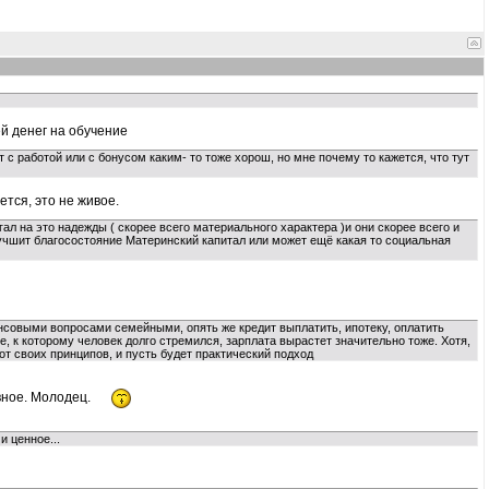
й денег на обучение
 с работой или с бонусом каким- то тоже хорош, но мне почему то кажется, что тут
тся, это не живое.
ал на это надежды ( скорее всего материального характера )и они скорее всего и
учшит благосостояние Материнский капитал или может ещё какая то социальная
нсовыми вопросами семейными, опять же кредит выплатить, ипотеку, оплатить
, к которому человек долго стремился, зарплата вырастет значительно тоже. Хотя,
 от своих принципов, и пусть будет практический подход
вное. Молодец.
 ценное...