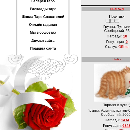
Галерея таро
Расклады таро
REXFAVN
Практики
Школа Таро Спасателей
Онлайн гадания
Группа: Путник
Сообщений:
53
Мы в соц.сетях
Награды:
10
Друзья сайта
Репутация:
0
Статус:
Offline
Правила сайта
Lisika
Таролог в пути :
Группа: Администратор-
Сообщений:
200
Награды:
1434
Репутация:
684