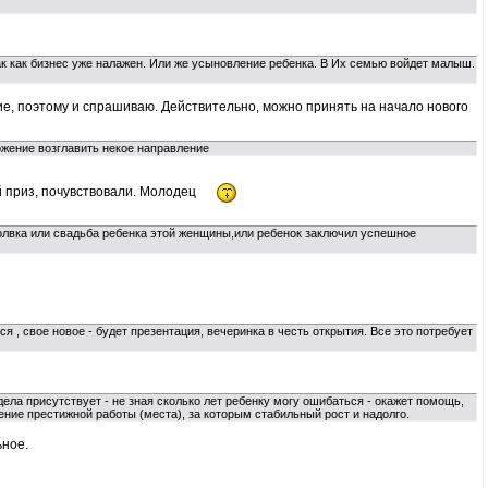
ак как бизнес уже налажен. Или же усыновление ребенка. В Их семью войдет малыш.
е, поэтому и спрашиваю. Действительно, можно принять на начало нового
ожение возглавить некое направление
й приз, почувствовали. Молодец
лвка или свадьба ребенка этой женщины,или ребенок заключил успешное
 , свое новое - будет презентация, вечеринка в честь открытия. Все это потребует
дела присутствует - не зная сколько лет ребенку могу ошибаться - окажет помощь,
ение престижной работы (места), за которым стабильный рост и надолго.
ьное.