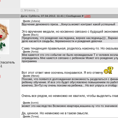
8
Дата: Суббота, 07.04.2012, 11:41 | Сообщение #
1385
Quote
(
Juliana
)
Вручение денежного приза...,бонуса.может контракт какой успешный
Это вручение медали, но косвенно связано с будущей экономие
Quote
(
Black
)
Предположу, что рождение наследника, вернее наследницы))) , Вариант
дело касается свадьбы, беременности и рождения девочки
Сама тенденция правильная, родилось наконец-то. Но оказывае
Quote
(
Xenia
)
Мне кажется что это событие не было неожиданным Т е человек возлаг
)
оправдались Мне кажется связано с ребенком Может его рождение ул
программа
Спасатель
51
Вот этот ответ мне ооочень понравился. Я его отмечу
8
Quote
(
Импик
)
Похоже, что появится долгожданная возможность разделаться с фина
ребенку обучение. И все это будет обусловлено повышением по работе
конечно, 3п+Туз ну очень похожи на ребенка... Но вот упрусь и отойду
Очень все рядом, но немножко не хватило, чтобы выделить гла
Quote
(
korrin
)
может это наследство Возможно квартира,машина ну что-то значимое и
Да, ценное. Но немножко не в таком смысле.
Quote
(
Точка
)