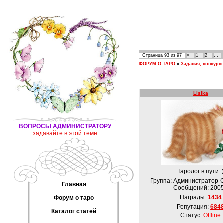
Страница
93
из
97
«
1
2
…
ФОРУМ О ТАРО
»
Задания, конкурс
Lisika
ВОПРОСЫ АДМИНИСТРАТОРУ
задавайте в этой теме
Таролог в пути :
Группа: Администратор-
Главная
Сообщений:
200
Награды:
1434
Форум о таро
Репутация:
684
Каталог статей
Статус:
Offline