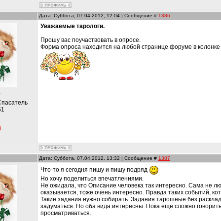
Дата: Суббота, 07.04.2012, 12:04 | Сообщение #
1386
Уважаемые тарологи.
Прошу вас поучаствовать в опросе.
Форма опроса находится на любой странице форуме в колонке
)
Спасатель
51
8
Дата: Суббота, 07.04.2012, 13:32 | Сообщение #
1387
Что-то я сегодня пишу и пишу подряд
Но хочу поделиться впечатлениями.
Не ожидала, что Описание человека так интересно. Сама не лю
оказывается, тоже очень интересно. Правда таких событий, кот
Такие задания нужно собирать. Задания тарошные без раскладо
задуматься. Но оба вида интересны. Пока еще сложно говорить,
просматриваться.