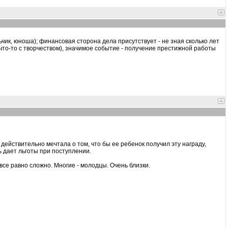
льчик, юноша); финансовая сторона дела присутствует - не зная сколько лет
что-то с творчеством), значимое событие - получение престижной работы
 действительно мечтала о том, что бы ее ребенок получил эту награду,
ль дает льготы при поступлении.
 все равно сложно. Многие - молодцы. Очень близки.