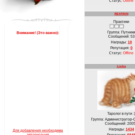
Статус:
Offline
REXFAVN
Практики
Группа: Путник
Внимание! (Это важно):
Сообщений:
53
Награды:
10
Репутация:
0
Статус:
Offline
Lisika
Таролог в пути :
Группа: Администратор-
Сообщений:
200
Награды:
1434
Для добавления необходима
авторизация