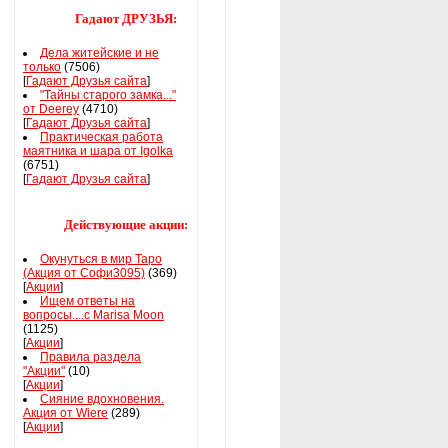
Гадают ДРУЗЬЯ:
Дела житейские и не
только
(7506)
[
Гадают Друзья сайта
]
"Тайны старого замка..."
от Deerey
(4710)
[
Гадают Друзья сайта
]
Практическая работа
маятника и шара от Igolka
(6751)
[
Гадают Друзья сайта
]
Действующие акции:
Окунуться в мир Таро
(Акция от Софи3095)
(369)
[
Акции
]
Ищем ответы на
вопросы....с Marisa Moon
(1125)
[
Акции
]
Правила раздела
"Акции"
(10)
[
Акции
]
Сияние вдохновения.
Акция от Wiere
(289)
[
Акции
]