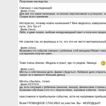
Получение наследства.
Связано с наследницей
Quote
(
Точка
)
Для нее это новое начинание. но вполне перспективное и успешное. т
Скорее всего преемник.
Интересно, почему новое начинание? Мне видилось завершени
пути. Это Туз п?
Quote
(
Умила
)
Либо, и даже скорее, выйгран международный грант и получено предл
Не совсем так, но выигрыш и то, что это не чисто материальны
Quote
(
Juliana
)
Возможно,что событие связано с ребенком этой женщины?Может помо
соглашение,получил грант...
Тоже очень близко. Медаль и грант, где-то рядом. Умница
Quote
(
voles
)
Мечты о собственном деле, фирме сбудуться. Любимое дело откроеться
затрат но и принесет большие деньги.
Мечты сбылись, точно.
Quote
(
REXFAVN
)
да, есть ситуация с ребенком (мальчик, юноша); финансовая сторона 
возможно обучение (что-то с творчеством), значимое событие - получ
престижное и прибыльное событие, хотя не напрямую прибыл
Всем ГРОМАДНОЕ СПАСИБО за участие. Вы - МОЛОДЦЫ!!!