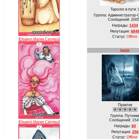
Таролог в пути :
Группа: Администратор-
Сообщений:
200
Награды:
1434
Репутация:
684
Статус:
Offline
[
Оракул Магия Сердец
]
korrin
Практик
Группа: Путник
Сообщений:
154
[
Оракул Магия Сердец
]
Награды:
60
Репутация:
256
Статус:
Offline