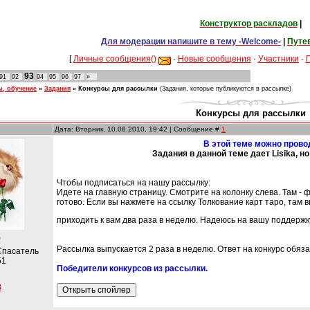
Конструктор раскладов
|
Для модерации напишите в тему -Welcome-
|
Путе
[
Личные сообщения()
·
Новые сообщения
·
Участники
·
93
91
92
94
95
96
97
»
ы, обучение
»
Задания
»
Конкурсы для рассылки
(Задания, которые публикуются в рассылке)
Конкурсы для рассылки
Дата: Вторник, 10.08.2010, 19:42 | Сообщение #
1
В этой теме можно прово
Задания в данной теме дает Lisika, 
Чтобы подписаться на нашу рассылку:
Идете на главную страницу. Смотрите на колонку слева. Там - 
готово. Если вы нажмете на ссылку Толкование карт таро, там 
приходить к вам два раза в неделю. Надеюсь на вашу поддерж
)
Рассылка выпускается 2 раза в неделю. Ответ на конкурс обяз
Спасатель
51
Победители конкурсов из рассылки.
8