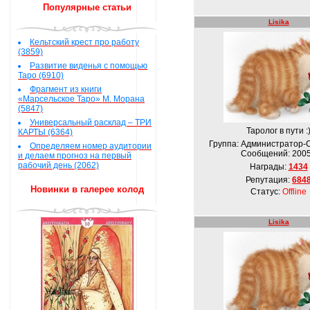
Популярные статьи
Lisika
Кельтский крест про работу
(3859)
Развитие виденья с помощью
Таро (6910)
Фрагмент из книги
«Марсельское Таро» М. Морана
(5847)
Универсальный расклад – ТРИ
Таролог в пути :
КАРТЫ (6364)
Группа: Администратор-
Определяем номер аудитории
Сообщений:
200
и делаем прогноз на первый
рабочий день (2062)
Награды:
1434
Репутация:
684
Новинки в галерее колод
Статус:
Offline
Lisika