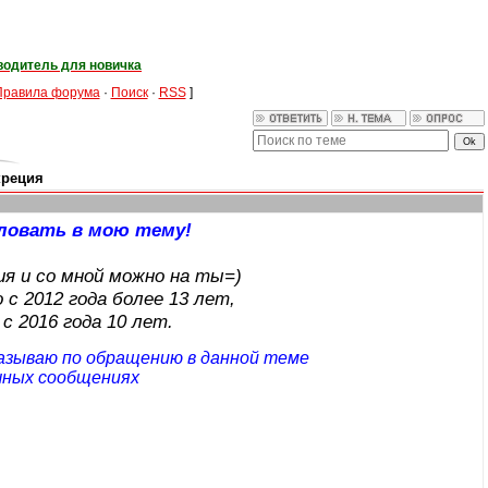
водитель для новичка
Правила форума
·
Поиск
·
RSS
]
креция
ловать в мою тему!
ия и со мной можно на ты=)
 с 2012 года более 13 лет,
с 2016 года 10 лет.
азываю по обращению в данной теме
чных сообщениях