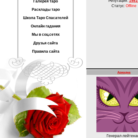
Репутация:
1981
Галерея таро
Статус:
Offline
Расклады таро
Школа Таро Спасателей
Онлайн гадания
Мы в соц.сетях
Друзья сайта
Правила сайта
Ариадна
Генерал-лейтена