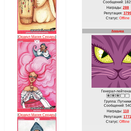
Сообщений:
182
Награды:
288
Репутация:
379
Статус:
Offline
Ариадна
[
Оракул Магия Сердец
]
Генерал-лейтена
Группа: Путник
Сообщений:
54
Награды:
110
[
Оракул Магия Сердец
]
Репутация:
177
Статус:
Offline