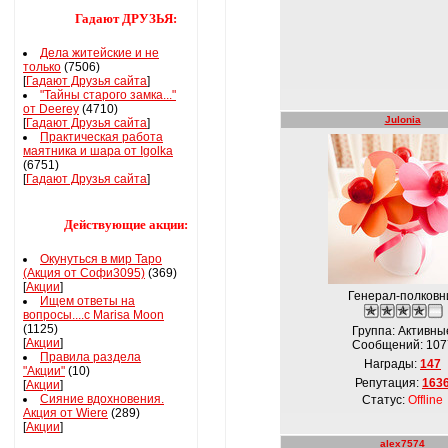
Гадают ДРУЗЬЯ:
Дела житейские и не
только
(7506)
[
Гадают Друзья сайта
]
"Тайны старого замка..."
от Deerey
(4710)
Julonia
[
Гадают Друзья сайта
]
Практическая работа
маятника и шара от Igolka
(6751)
[
Гадают Друзья сайта
]
Действующие акции:
Окунуться в мир Таро
(Акция от Софи3095)
(369)
[
Акции
]
Генерал-полковн
Ищем ответы на
вопросы....с Marisa Moon
(1125)
Группа: Активны
[
Акции
]
Сообщений:
107
Правила раздела
Награды:
147
"Акции"
(10)
Репутация:
163
[
Акции
]
Сияние вдохновения.
Статус:
Offline
Акция от Wiere
(289)
[
Акции
]
alex7574