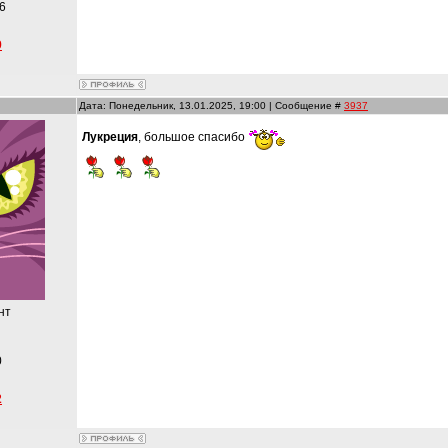
6
9
Дата: Понедельник, 13.01.2025, 19:00 | Сообщение #
3937
Лукреция
, большое спасибо
нт
и
0
2