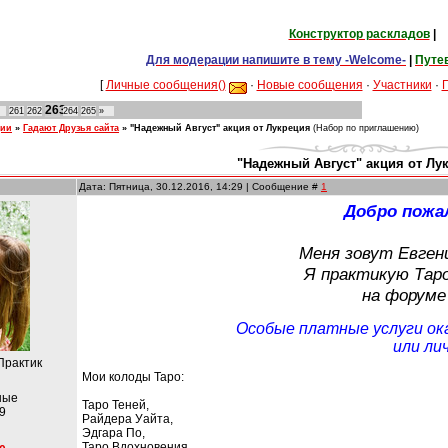
Конструктор раскладов
|
Для модерации напишите в тему -Welcome-
|
Путе
[
Личные сообщения()
·
Новые сообщения
·
Участники
·
263
261
262
264
265
»
ции
»
Гадают Друзья сайта
»
"Надежный Август" акция от Лукреция
(Набор по приглашению)
"Надежный Август" акция от Лу
Дата: Пятница, 30.12.2016, 14:29 | Сообщение #
1
Добро пожа
Меня зовут Евген
Я практикую Таро
на форуме 
Особые платные услуги ок
или ли
Практик
Мои колоды Таро:
ные
Таро Теней,
9
Райдера Уайта,
Эдгара По,
Таро Вдохновения,