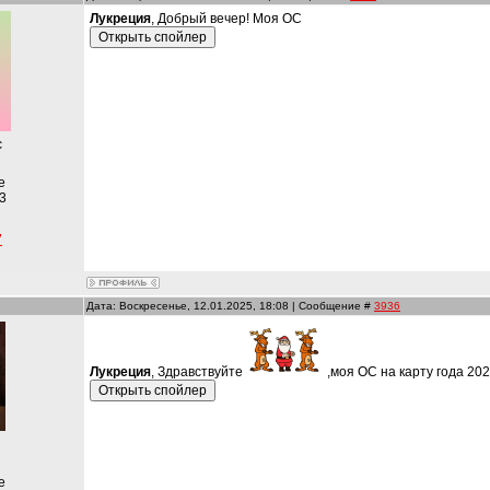
Лукреция
, Добрый вечер! Моя ОС
с
е
3
7
Дата: Воскресенье, 12.01.2025, 18:08 | Сообщение #
3936
Лукреция
, Здравствуйте
,моя ОС на карту года 20
е