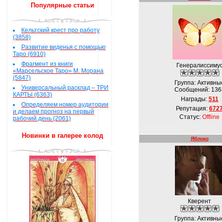
Популярные статьи
Кельтский крест про работу
(3858)
Развитие виденья с помощью
Таро (6910)
Фрагмент из книги
Генералиссиму
«Марсельское Таро» М. Морана
(5847)
Группа: Активны
Универсальный расклад – ТРИ
Сообщений:
136
КАРТЫ (6363)
Награды:
511
Определяем номер аудитории
Репутация:
672
и делаем прогноз на первый
Статус:
Offline
рабочий день (2061)
Новинки в галерее колод
Яблоко
Кверент
Группа: Активны