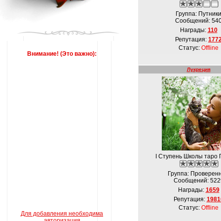
Группа: Путник
Сообщений:
54
Награды:
110
Репутация:
177
Статус:
Offline
Внимание! (Это важно):
Лукреция
I Ступень Школы таро 
Группа: Проверен
Сообщений:
522
Награды:
1659
Репутация:
1981
Статус:
Offline
Для добавления необходима
авторизация