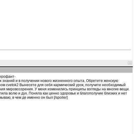
Иерофант-
х знаний и в получении нового жизненного опыта. Обретете женскую
ом cvetok2 Вынесете для себя кармический урок, получите необходимый
ения мировоззрения. У меня изменились принципы взгляды на многие вещи.
ила волю и дух. Поняла как ценно здоровье и благополучие близких и нет
ываю, в чем де именно он был [/spoiler]