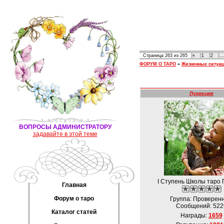
Страница
263
из
265
«
1
2
…
ФОРУМ О ТАРО
»
Жизненные ситуа
Лукреция
ВОПРОСЫ АДМИНИСТРАТОРУ
задавайте в этой теме
I Ступень Школы таро 
Главная
Форум о таро
Группа: Проверен
Сообщений:
522
Каталог статей
Награды:
1659