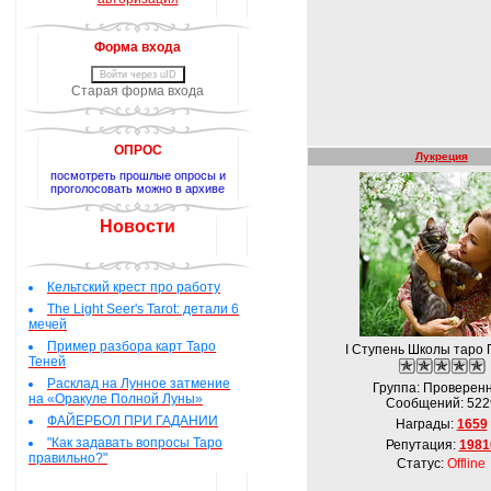
Форма входа
Войти через uID
Старая форма входа
ОПРОС
Лукреция
посмотреть прошлые опросы и
проголосовать можно в архиве
Новости
Кельтский крест про работу
The Light Seer's Tarot: детали 6
мечей
Пример разбора карт Таро
I Ступень Школы таро 
Теней
Расклад на Лунное затмение
Группа: Проверен
на «Оракуле Полной Луны»
Сообщений:
522
ФАЙЕРБОЛ ПРИ ГАДАНИИ
Награды:
1659
"Как задавать вопросы Таро
Репутация:
1981
правильно?"
Статус:
Offline