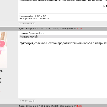
Н
Напоминайте об ОС в ЛС
Вк https://vk.ru/id1116733035
Дата: Вторник, 07.01.2025, 16:44 | Сообщение #
3934
Цитата
Лукреция
(
)
Рыцарь мечей
Лукреция
, спасибо Похоже продолжится моя борьба с неприя
ик
е
7
6
Дата: Вторник, 07.01.2025, 23:13 | Сообщение #
3935