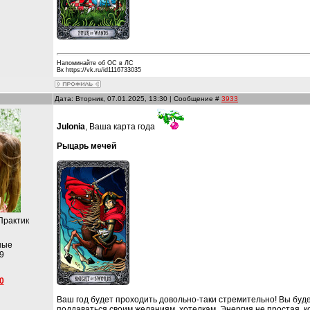
Напоминайте об ОС в ЛС
Вк https://vk.ru/id1116733035
Дата: Вторник, 07.01.2025, 13:30 | Сообщение #
3933
Julonia
, Ваша карта года
Рыцарь мечей
Практик
ные
9
0
Ваш год будет проходить довольно-таки стремительно! Вы буд
поддаваться своим желаниям, хотелкам. Энергия не простая, к