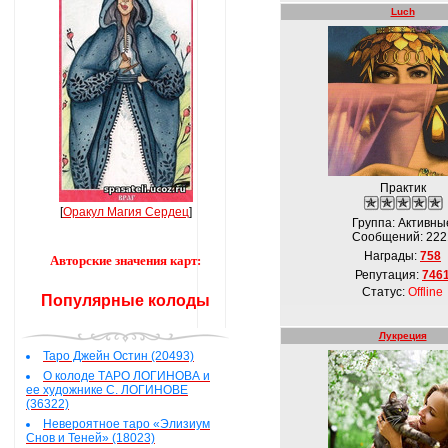
Luch
Практик
[
Оракул Магия Сердец
]
Группа: Активны
Сообщений:
222
Награды:
758
Авторские значения карт:
Репутация:
746
Статус:
Offline
Популярные колоды
Лукреция
Таро Джейн Остин (20493)
О колоде ТАРО ЛОГИНОВА и
ее художнике С. ЛОГИНОВЕ
(36322)
Невероятное таро «Элизиум
Снов и Теней» (18023)