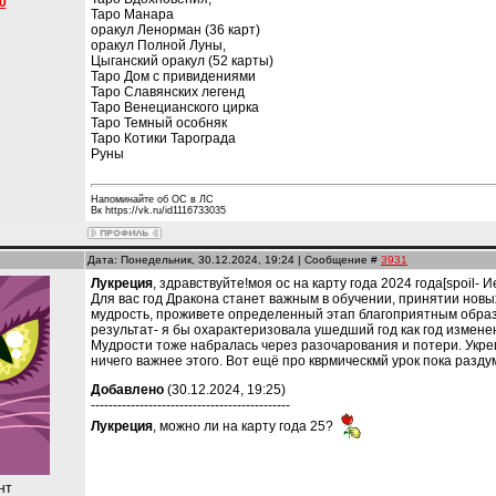
0
Таро Манара
оракул Ленорман (36 карт)
оракул Полной Луны,
Цыганский оракул (52 карты)
Таро Дом с привидениями
Таро Славянских легенд
Таро Венецианского цирка
Таро Темный особняк
Таро Котики Тарограда
Руны
Напоминайте об ОС в ЛС
Вк https://vk.ru/id1116733035
Дата: Понедельник, 30.12.2024, 19:24 | Сообщение #
3931
Лукреция
, здравствуйте!моя ос на карту года 2024 года[spoil- 
Для вас год Дракона станет важным в обучении, принятии новы
мудрость, проживете определенный этап благоприятным образ
результат- я бы охарактеризовала ушедший год как год измен
Мудрости тоже набралась через разочарования и потери. Укреп
ничего важнее этого. Вот ещё про кврмическмй урок пока раздум
Добавлено
(30.12.2024, 19:25)
---------------------------------------------
Лукреция
, можно ли на карту года 25?
нт