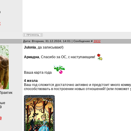
и
0
2
Дата: Вторник, 31.12.2024, 14:01 | Сообщение #
3932
Julonia
, да записываю!)
Ариадна
, Спасибо за ОС, с наступающим!
Ваша карта года
4 жезла
Ваш год сложится достаточно активно и предстоит много комму
способствовать в построении новых отношений! (или поможет
Практик
ные
9
0