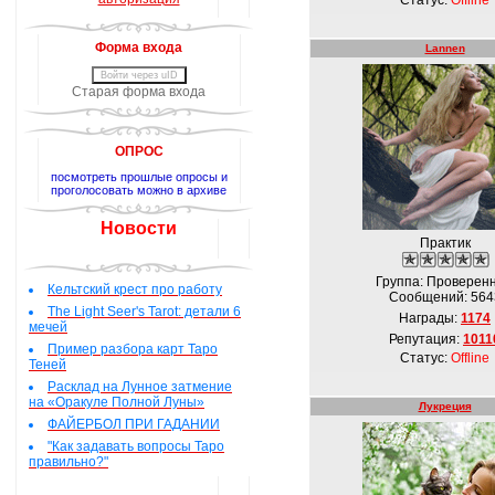
Статус:
Offline
Форма входа
Lannen
Войти через uID
Старая форма входа
ОПРОС
посмотреть прошлые опросы и
проголосовать можно в архиве
Новости
Практик
Группа: Проверен
Кельтский крест про работу
Сообщений:
564
The Light Seer's Tarot: детали 6
Награды:
1174
мечей
Репутация:
1011
Пример разбора карт Таро
Статус:
Offline
Теней
Расклад на Лунное затмение
на «Оракуле Полной Луны»
Лукреция
ФАЙЕРБОЛ ПРИ ГАДАНИИ
"Как задавать вопросы Таро
правильно?"