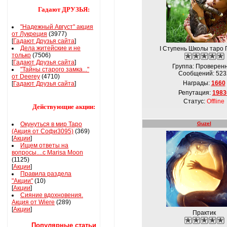
Гадают ДРУЗЬЯ:
"Надежный Август" акция
от Лукреция
(3977)
[
Гадают Друзья сайта
]
Дела житейские и не
I Ступень Школы таро 
только
(7506)
[
Гадают Друзья сайта
]
Группа: Проверен
"Тайны старого замка..."
Сообщений:
523
от Deerey
(4710)
Награды:
1660
[
Гадают Друзья сайта
]
Репутация:
1983
Статус:
Offline
Действующие акции:
Окунуться в мир Таро
Guzel
(Акция от Софи3095)
(369)
[
Акции
]
Ищем ответы на
вопросы....с Marisa Moon
(1125)
[
Акции
]
Правила раздела
"Акции"
(10)
[
Акции
]
Сияние вдохновения.
Акция от Wiere
(289)
[
Акции
]
Практик
Популярные статьи