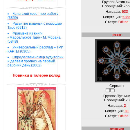
Группа: Активны
Сообщений:
266
Награды:
533
Кельтский крест про работу
Репутация:
536
(3859)
Статус:
Offline
Развитие виденья с помощью
Таро (6912)
Фрагмент из книги
Tresor
«Марсельское Таро» М. Морана
(5848)
Универсальный расклад – ТРИ
КАРТЫ (6365)
Определяем номер аудитории
и делаем прогноз на первый
рабочий день (2062)
Новинки в галерее колод
Сержант
Группа: Путник
Сообщений:
23
Награды:
2
Репутация:
30
Статус:
Offline
Лукреция