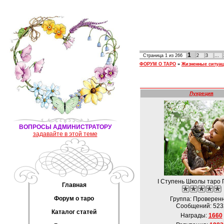
1
Страница
1
из
266
2
3
…
ФОРУМ О ТАРО
»
Жизненные ситуа
Лукреция
ВОПРОСЫ АДМИНИСТРАТОРУ
задавайте в этой теме
I Ступень Школы таро 
Главная
Форум о таро
Группа: Проверен
Сообщений:
523
Каталог статей
Награды:
1660