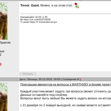
Tresor
,
Guzel
, Можно и на этом стоп.
Напоминайте об ОС в ЛС
Вк https://vk.ru/id1116733035
Тг канал https://t.me/tarotlucreciya
Практик
ные
2
0
Дата: Пятница, 30.12.2016, 19:03 | Сообщение #
9
Приглашаю кверентов на вопросы к МАЯТНИКУ в форме да/нет
Каждый участник может задать три вопроса (может уточнить ср
Данные оставляйте под спойлер.
Вопросы могут быть любые! Вы можете задать вопрос на котор
с 31 декабря по 2 января выходной, но заявки можете оставлят