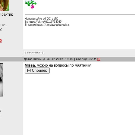
Практик
Напоминайте об ОС в ЛС
Вк https://vk.ru/id1116733035
ные
Тг канал https://t.me/tarotlucreciya
2
0
Дата: Пятница, 30.12.2016, 19:10 | Сообщение #
10
Missa
, можно на вопросы по маятнику
е
2