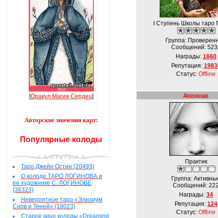
I Ступень Школы таро 
Группа: Проверен
Сообщений:
523
Награды:
1660
Репутация:
1983
Статус:
Offline
Дородуша
[
Оракул Магия Сердец
]
Авторские значения карт:
Популярные колоды
Практик
Таро Джейн Остин (20493)
О колоде ТАРО ЛОГИНОВА и
Группа: Активны
ее художнике С. ЛОГИНОВЕ
Сообщений:
22
(36323)
Награды:
34
Невероятное таро «Элизиум
Репутация:
124
Снов и Теней» (18023)
Статус:
Offline
Старое кино колоды «Dreaming