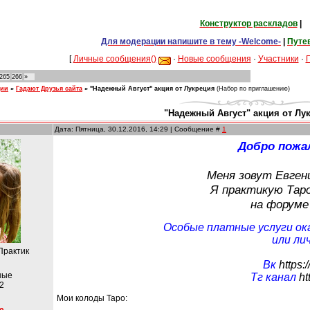
Конструктор раскладов
|
Для модерации напишите в тему -Welcome-
|
Путе
[
Личные сообщения()
·
Новые сообщения
·
Участники
·
265
266
»
ции
»
Гадают Друзья сайта
»
"Надежный Август" акция от Лукреция
(Набор по приглашению)
"Надежный Август" акция от Лу
Дата: Пятница, 30.12.2016, 14:29 | Сообщение #
1
Добро пожа
Меня зовут Евген
Я практикую Таро
на форуме 
Особые платные услуги ок
или ли
Практик
Вк
https:
ные
Тг канал
ht
2
Мои колоды Таро: