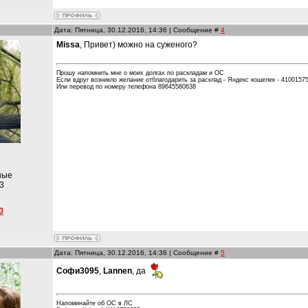
Дата: Пятница, 30.12.2016, 14:36 | Сообщение #
4
Missa
, Привет) можно на суженого?
Прошу напомнить мне о моих долгах по раскладам и ОС
Если вдруг возникло желание отблагодарить за расклад - Яндекс кошелек - 4100157
Или перевод по номеру телефона 89645580638
ные
3
0
Дата: Пятница, 30.12.2016, 14:36 | Сообщение #
5
Софи3095
,
Lannen
, да
Напоминайте об ОС в ЛС