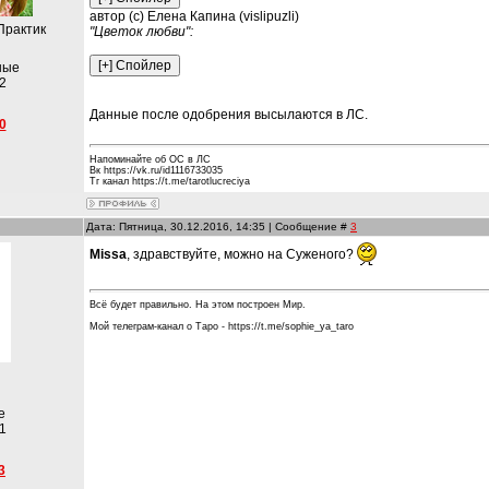
автор (с) Елена Капина (vislipuzli)
Практик
"Цветок любви":
ные
2
Данные после одобрения высылаются в ЛС.
0
Напоминайте об ОС в ЛС
Вк https://vk.ru/id1116733035
Тг канал https://t.me/tarotlucreciya
Дата: Пятница, 30.12.2016, 14:35 | Сообщение #
3
Missa
, здравствуйте, можно на Суженого?
Всё будет правильно. На этом построен Мир.
Мой телеграм-канал о Таро - https://t.me/sophie_ya_taro
е
1
3