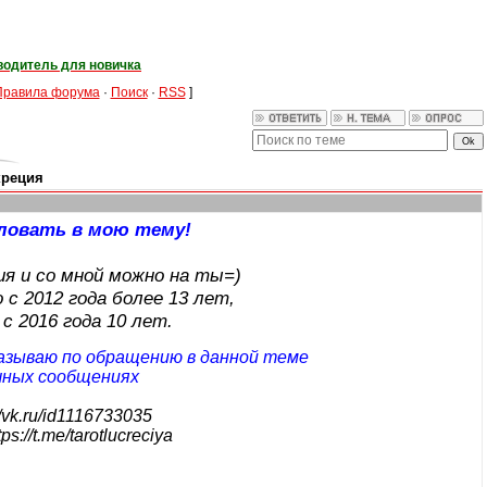
водитель для новичка
Правила форума
·
Поиск
·
RSS
]
креция
ловать в мою тему!
ия и со мной можно на ты=)
 с 2012 года более 13 лет,
с 2016 года 10 лет.
азываю по обращению в данной теме
чных сообщениях
//vk.ru/id1116733035
tps://t.me/tarotlucreciya