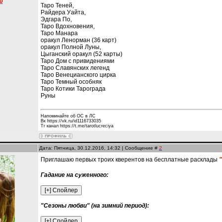
0
Таро Теней,
Райдера Уайта,
Эдгара По,
Таро Вдохновения,
Таро Манара
оракул Ленорман (36 карт)
оракул Полной Луны,
Цыганский оракул (52 карты)
Таро Дом с привидениями
Таро Славянских легенд
Таро Венецианского цирка
Таро Темный особняк
Таро Котики Тарограда
Руны
Напоминайте об ОС в ЛС
Вк https://vk.ru/id1116733035
Тг канал https://t.me/tarotlucreciya
Дата: Пятница, 30.12.2016, 14:32 | Сообщение #
2
Приглашаю первых троих кверентов на бесплатные расклады
Гадание на суженного:
"Сезоны любви" (на зимний период):