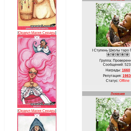
[
Оракул Магия Сердец
]
I Ступень Школы таро 
Группа: Проверен
Сообщений:
523
Награды:
1660
Репутация:
1983
Статус:
Offline
Лукреция
[
Оракул Магия Сердец
]