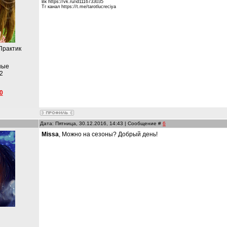
Вк https://vk.ru/id1116733035
Тг канал https://t.me/tarotlucreciya
Практик
ные
2
0
Дата: Пятница, 30.12.2016, 14:43 | Сообщение #
6
Missa
, Можно на сезоны? Добрый день!