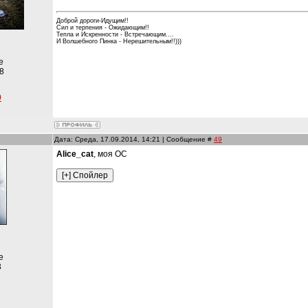
Доброй дороги-Идущим!!
Сил и терпения - Ожидающим!!
Тепла и Искренности - Встречающим....
И Волшебного Пинка - Нерешительным!!)))
е
8
9
Дата: Среда, 17.09.2014, 14:21 | Сообщение #
49
Alice_cat
, моя ОС
е
3