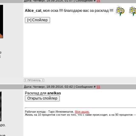
Дата: Четверг, 18.09.2014, 01:07 | Сообщение #
54
Alice_cat
, моя оска !!!! благодарю вас за расклад !!!!
е
3
Дата: Четверг, 18.09.2014, 02:42 | Сообщение #
55
Расклад для
anelkas
Рабочая колода - Таро Иллюминатов.
Моя акция.
Жизнь на 10 процентов состоит из того, что с нами происходит, а на 90 процентов — 
аро.
ные