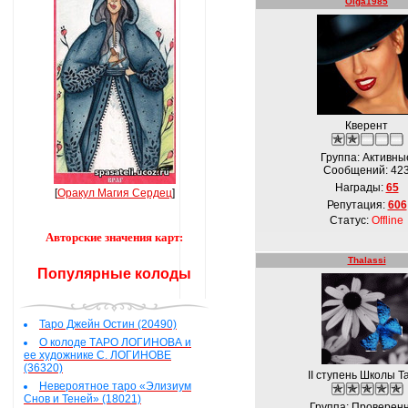
Оlga1985
Кверент
Группа: Активны
Сообщений:
42
Награды:
65
[
Оракул Магия Сердец
]
Репутация:
606
Статус:
Offline
Авторские значения карт:
Thalassi
Популярные колоды
Таро Джейн Остин (20490)
О колоде ТАРО ЛОГИНОВА и
ее художнике С. ЛОГИНОВЕ
(36320)
IІ ступень Школы Т
Невероятное таро «Элизиум
Снов и Теней» (18021)
Группа: Проверен