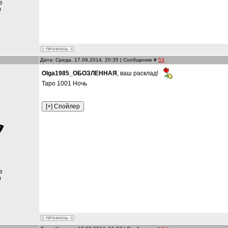
е
9
Дата: Среда, 17.09.2014, 20:35 | Сообщение #
53
Оlga1985_ОБОЗЛЕННАЯ
, ваш расклад!
Таро 1001 Ночь
е
9