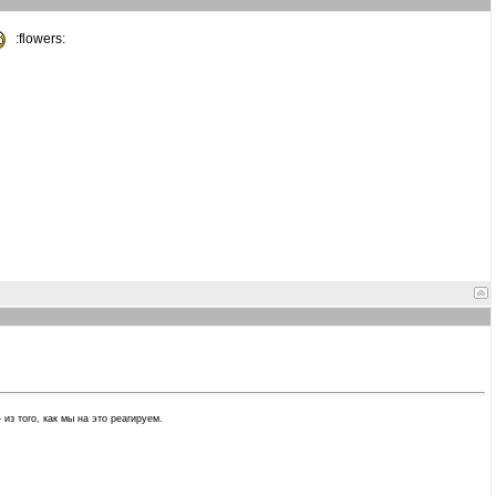
:flowers:
из того, как мы на это реагируем.