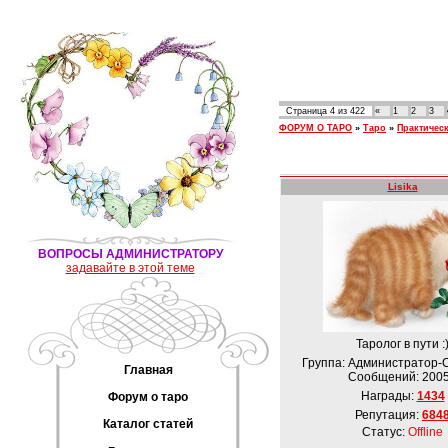
Страница
4
из
422
«
1
2
3
ФОРУМ О ТАРО
»
Таро
»
Практическ
Lisika
ВОПРОСЫ АДМИНИСТРАТОРУ
задавайте в этой теме
Таролог в пути :
Группа: Администратор-
Главная
Сообщений:
200
Награды:
1434
Форум о таро
Репутация:
684
Каталог статей
Статус:
Offline