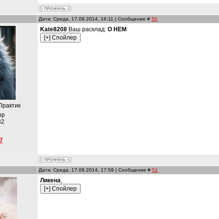
Дата: Среда, 17.09.2014, 16:11 | Сообщение #
50
Kate8208
Ваш расклад:
О НЕМ
Практик
ор
82
7
Дата: Среда, 17.09.2014, 17:59 | Сообщение #
51
Ликена
,