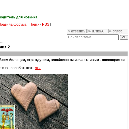
водитель для новичка
Правила форума
·
Поиск
·
RSS
]
ния 2
. Всем болящим, страждущим, влюбленным и счастливым - посвящается
ожно прорабатывать
эти