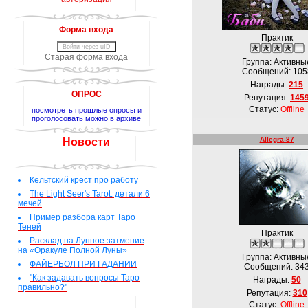
Форма входа
Практик
Войти через uID
Старая форма входа
Группа: Активны
Сообщений:
105
Награды:
215
ОПРОС
Репутация:
145
Статус:
Offline
посмотреть прошлые опросы и
проголосовать можно в архиве
Allegra-87
Новости
Кельтский крест про работу
The Light Seer's Tarot: детали 6
мечей
Пример разбора карт Таро
Теней
Практик
Расклад на Лунное затмение
на «Оракуле Полной Луны»
Группа: Активны
ФАЙЕРБОЛ ПРИ ГАДАНИИ
Сообщений:
34
"Как задавать вопросы Таро
Награды:
50
правильно?"
Репутация:
310
Статус:
Offline