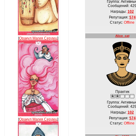
Группа: Активны
Сообщений:
42
Награды:
102
Репутация:
574
Статус:
Offline
Alice_cat
[
Оракул Магия Сердец
]
Практик
Группа: Активны
Сообщений:
42
Награды:
102
Репутация:
574
[
Оракул Магия Сердец
]
Статус:
Offline