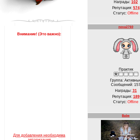
Награды:
102
Репутация:
574
Статус:
Offline
nova2760
Внимание! (Это важно):
Практик
Группа: Активны
Сообщений:
15
Награды:
31
Репутация:
189
Статус:
Offline
Babe
Для добавления необходима
авторизация