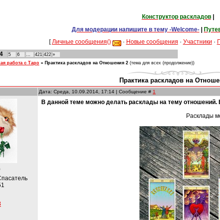
Конструктор раскладов
|
Для модерации напишите в тему -Welcome-
|
Путе
[
Личные сообщения()
·
Новые сообщения
·
Участники
·
4
5
6
…
421
422
»
ая работа с Таро
»
Практика раскладов на Отношения 2
(тема для всех (продолжение))
Практика раскладов на Отноше
Дата: Среда, 10.09.2014, 17:14 | Сообщение #
1
В данной теме можно делать расклады на тему отношений
Расклады м
)
Спасатель
51
8