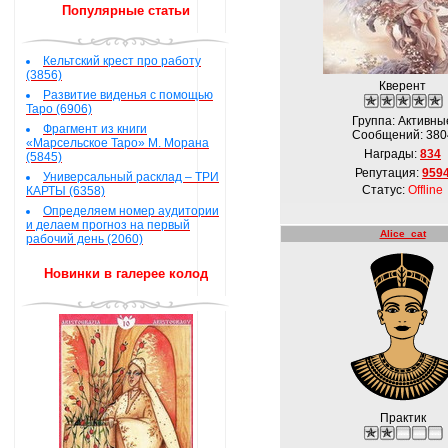
Популярные статьи
Кельтский крест про работу
(3856)
Кверент
Развитие виденья с помощью
Таро (6906)
Группа: Активны
Фрагмент из книги
Сообщений:
380
«Марсельское Таро» М. Морана
Награды:
834
(5845)
Репутация:
959
Универсальный расклад – ТРИ
Статус:
Offline
КАРТЫ (6358)
Определяем номер аудитории
и делаем прогноз на первый
Alice_cat
рабочий день (2060)
Новинки в галерее колод
Практик