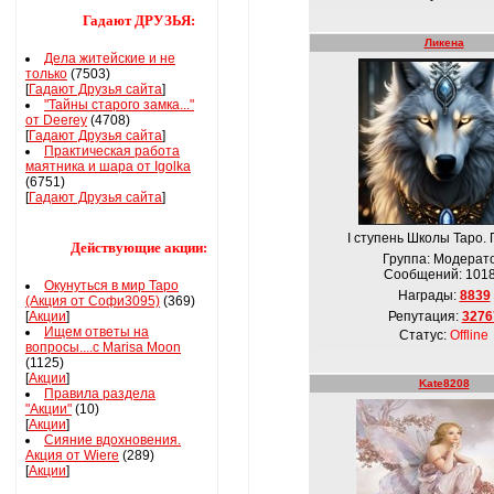
Гадают ДРУЗЬЯ:
Ликена
Дела житейские и не
только
(7503)
[
Гадают Друзья сайта
]
"Тайны старого замка..."
от Deerey
(4708)
[
Гадают Друзья сайта
]
Практическая работа
маятника и шара от Igolka
(6751)
[
Гадают Друзья сайта
]
І ступень Школы Таро. 
Действующие акции:
Группа: Модерат
Сообщений:
101
Окунуться в мир Таро
Награды:
8839
(Акция от Софи3095)
(369)
[
Акции
]
Репутация:
3276
Ищем ответы на
Статус:
Offline
вопросы....с Marisa Moon
(1125)
[
Акции
]
Kate8208
Правила раздела
"Акции"
(10)
[
Акции
]
Сияние вдохновения.
Акция от Wiere
(289)
[
Акции
]