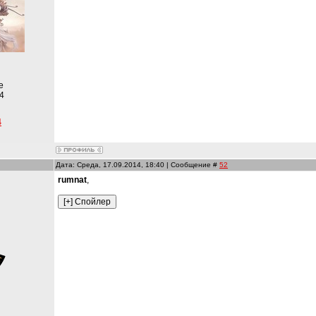
е
4
4
Дата: Среда, 17.09.2014, 18:40 | Сообщение #
52
rumnat
,