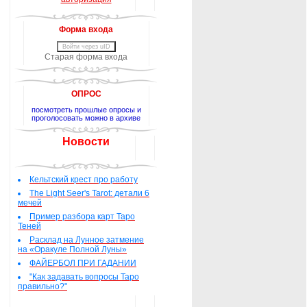
Форма входа
Войти через uID
Старая форма входа
ОПРОС
посмотреть прошлые опросы и
проголосовать можно в архиве
Новости
Кельтский крест про работу
The Light Seer's Tarot: детали 6
мечей
Пример разбора карт Таро
Теней
Расклад на Лунное затмение
на «Оракуле Полной Луны»
ФАЙЕРБОЛ ПРИ ГАДАНИИ
"Как задавать вопросы Таро
правильно?"