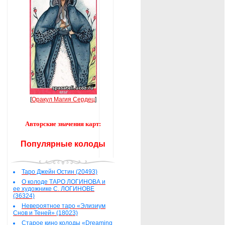
[
Оракул Магия Сердец
]
Авторские значения карт:
Популярные колоды
Таро Джейн Остин (20493)
О колоде ТАРО ЛОГИНОВА и
ее художнике С. ЛОГИНОВЕ
(36324)
Невероятное таро «Элизиум
Снов и Теней» (18023)
Старое кино колоды «Dreaming