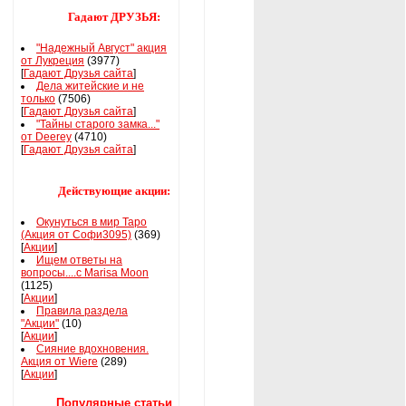
Гадают ДРУЗЬЯ:
"Надежный Август" акция
от Лукреция
(3977)
[
Гадают Друзья сайта
]
Дела житейские и не
только
(7506)
[
Гадают Друзья сайта
]
"Тайны старого замка..."
от Deerey
(4710)
[
Гадают Друзья сайта
]
Действующие акции:
Окунуться в мир Таро
(Акция от Софи3095)
(369)
[
Акции
]
Ищем ответы на
вопросы....с Marisa Moon
(1125)
[
Акции
]
Правила раздела
"Акции"
(10)
[
Акции
]
Сияние вдохновения.
Акция от Wiere
(289)
[
Акции
]
Популярные статьи