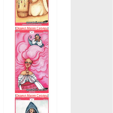
[
Оракул Магия Сердец
]
[
Оракул Магия Сердец
]