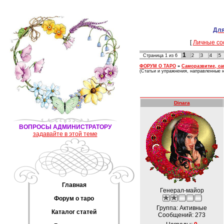
Для
[
Личные со
1
Страница
1
из
6
2
3
4
5
ФОРУМ О ТАРО
»
Саморазвитие, с
(Статьи и упражнения, направленные 
Dinara
ВОПРОСЫ АДМИНИСТРАТОРУ
задавайте в этой теме
Главная
Генерал-майор
Форум о таро
Группа: Активные
Каталог статей
Сообщений:
273