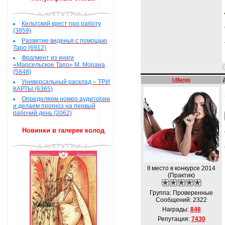
Кельтский крест про работу
(3859)
Развитие виденья с помощью
Таро (6912)
Фрагмент из книги
«Марсельское Таро» М. Морана
(5848)
I-Margo
Универсальный расклад – ТРИ
КАРТЫ (6365)
Определяем номер аудитории
и делаем прогноз на первый
рабочий день (2062)
Новинки в галерее колод
II место в конкурсе 2014
(Практик)
Группа: Проверенные
Сообщений:
2322
Награды:
848
Репутация:
7430