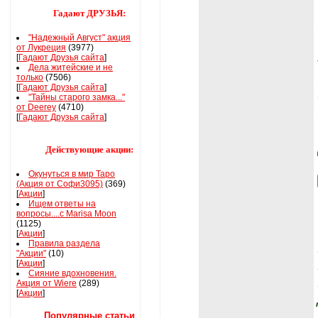
Гадают ДРУЗЬЯ:
"Надежный Август" акция
от Лукреция
(3977)
[
Гадают Друзья сайта
]
Дела житейские и не
только
(7506)
[
Гадают Друзья сайта
]
"Тайны старого замка..."
от Deerey
(4710)
[
Гадают Друзья сайта
]
Действующие акции:
Окунуться в мир Таро
(Акция от Софи3095)
(369)
[
Акции
]
Ищем ответы на
вопросы....с Marisa Moon
(1125)
[
Акции
]
Правила раздела
"Акции"
(10)
[
Акции
]
Сияние вдохновения.
Акция от Wiere
(289)
[
Акции
]
Популярные статьи