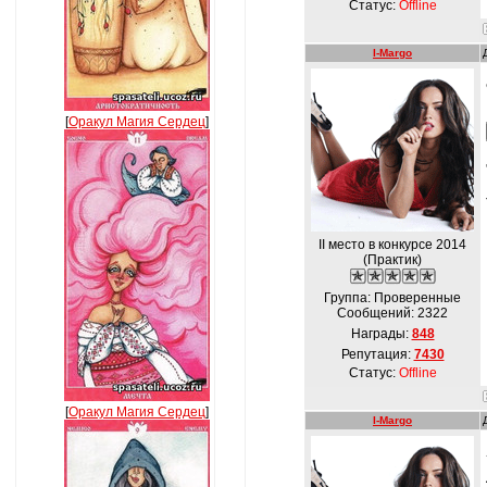
Статус:
Offline
I-Margo
[
Оракул Магия Сердец
]
II место в конкурсе 2014
(Практик)
Группа: Проверенные
Сообщений:
2322
Награды:
848
Репутация:
7430
Статус:
Offline
[
Оракул Магия Сердец
]
I-Margo