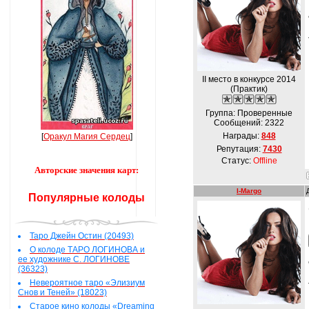
II место в конкурсе 2014
(Практик)
Группа: Проверенные
Сообщений:
2322
Награды:
848
[
Оракул Магия Сердец
]
Репутация:
7430
Статус:
Offline
Авторские значения карт:
I-Margo
Популярные колоды
Таро Джейн Остин (20493)
О колоде ТАРО ЛОГИНОВА и
ее художнике С. ЛОГИНОВЕ
(36323)
Невероятное таро «Элизиум
Снов и Теней» (18023)
Старое кино колоды «Dreaming