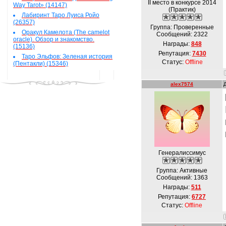
II место в конкурсе 2014
Way Tarot» (14147)
(Практик)
Лабиринт Таро Луиса Ройо
(26357)
Группа: Проверенные
Оракул Камелота (The camelot
Сообщений:
2322
oracle). Обзор и знакомство.
Награды:
848
(15136)
Репутация:
7430
Таро Эльфов: Зеленая история
Статус:
Offline
(Пентакли) (15346)
alex7574
Генералиссимус
Группа: Активные
Сообщений:
1363
Награды:
511
Репутация:
6727
Статус:
Offline