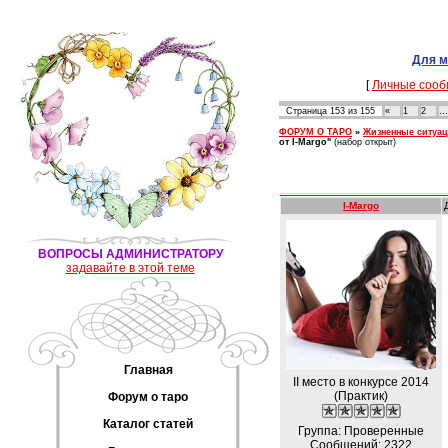
Для м
[
Личные сооб
Страница
153
из
155
«
1
2
…
ФОРУМ О ТАРО
»
Жизненные ситуа
от I-Margo"
(набор открыт)
I-Margo
ВОПРОСЫ АДМИНИСТРАТОРУ
задавайте в этой теме
Главная
II место в конкурсе 2014
(Практик)
Форум о таро
Каталог статей
Группа: Проверенные
Сообщений:
2322