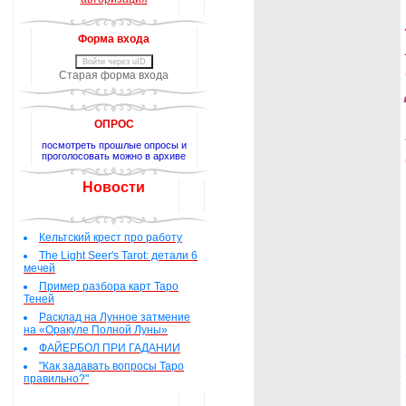
Форма входа
Войти через uID
Старая форма входа
ОПРОС
посмотреть прошлые опросы и
проголосовать можно в архиве
Новости
Кельтский крест про работу
The Light Seer's Tarot: детали 6
мечей
Пример разбора карт Таро
Теней
Расклад на Лунное затмение
на «Оракуле Полной Луны»
ФАЙЕРБОЛ ПРИ ГАДАНИИ
"Как задавать вопросы Таро
правильно?"