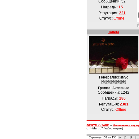
Сообщений:
52
Награды:
15
Репутация:
221
Статус:
Offline
Танита
Генералиссимус
Группа: Активные
Сообщений:
1242
Награды:
180
Репутация:
2381
Статус:
Offline
ФОРУМ О ТАРО
»
Жизненные ситуа
от I-Margo"
(набор открыт)
Страница
153
из
155
«
1
2
…