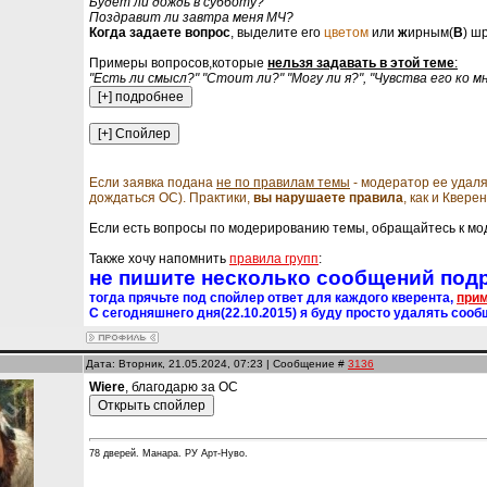
Будет ли дождь в субботу?
Поздравит ли завтра меня МЧ?
Когда задаете вопрос
, выделите его
цветом
или
ж
ирным(
В
) ш
Примеры вопросов,которые
нельзя задавать в этой теме
:
"Есть ли смысл?" "Стоит ли?" "Могу ли я?", "Чувства его ко мн
Если заявка подана
не по правилам темы
- модератор ее удаля
дождаться ОС). Практики,
вы нарушаете правила
, как и Квере
Если есть вопросы по модерированию темы, обращайтесь к м
Также хочу напомнить
правила групп
:
не пишите несколько сообщений под
тогда прячьте под спойлер ответ для каждого кверента,
при
С сегодняшнего дня(22.10.2015) я буду просто удалять сооб
Дата: Вторник, 21.05.2024, 07:23 | Сообщение #
3136
Wiere
, благодарю за ОС
78 дверей. Манара. РУ Арт-Нуво.