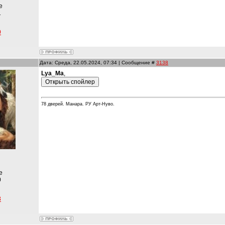
е
1
0
Дата: Среда, 22.05.2024, 07:34 | Сообщение #
3138
Lya_Ma
,
78 дверей. Манара. РУ Арт-Нуво.
е
0
3