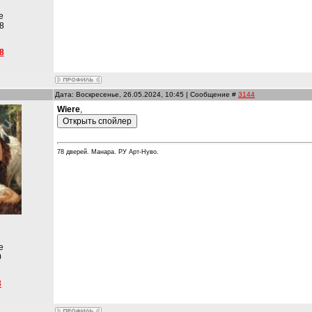
е
8
8
Дата: Воскресенье, 26.05.2024, 10:45 | Сообщение #
3144
Wiere
,
78 дверей. Манара. РУ Арт-Нуво.
е
0
3