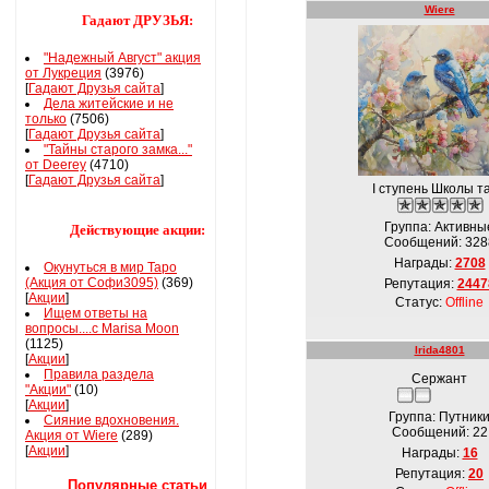
Wiere
Гадают ДРУЗЬЯ:
"Надежный Август" акция
от Лукреция
(3976)
[
Гадают Друзья сайта
]
Дела житейские и не
только
(7506)
[
Гадают Друзья сайта
]
"Тайны старого замка..."
от Deerey
(4710)
[
Гадают Друзья сайта
]
I ступень Школы т
Группа: Активны
Действующие акции:
Сообщений:
328
Награды:
2708
Окунуться в мир Таро
(Акция от Софи3095)
(369)
Репутация:
2447
[
Акции
]
Статус:
Offline
Ищем ответы на
вопросы....с Marisa Moon
(1125)
Irida4801
[
Акции
]
Правила раздела
Сержант
"Акции"
(10)
[
Акции
]
Группа: Путник
Сияние вдохновения.
Сообщений:
22
Акция от Wiere
(289)
[
Акции
]
Награды:
16
Репутация:
20
Популярные статьи