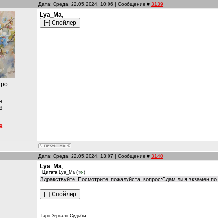
Дата: Среда, 22.05.2024, 10:06 | Сообщение #
3139
Lya_Ma
,
аро
е
8
8
Дата: Среда, 22.05.2024, 13:07 | Сообщение #
3140
Lya_Ma
,
Цитата
Lya_Ma
(
)
Здравствуйте. Посмотрите, пожалуйста, вопрос:Сдам ли я экзамен по 
и
Таро Зеркало Судьбы