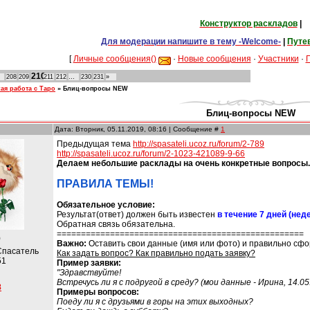
Конструктор раскладов
|
Для модерации напишите в тему -Welcome-
|
Путе
[
Личные сообщения()
·
Новые сообщения
·
Участники
·
210
208
209
211
212
…
230
231
»
ая работа с Таро
»
Блиц-вопросы NEW
Блиц-вопросы NEW
Дата: Вторник, 05.11.2019, 08:16 | Сообщение #
1
Предыдущая тема
http://spasateli.ucoz.ru/forum/2-789
http://spasateli.ucoz.ru/forum/2-1023-421089-9-66
Делаем небольшие расклады на очень конкретные вопросы.
ПРАВИЛА ТЕМЫ!
Обязательное условие:
Результат(ответ) должен быть известен
в течение 7 дней (нед
Обратная связь обязательна.
===================================================
)
Важно:
Оставить свои данные (имя или фото) и правильно сфо
Спасатель
Как задать вопрос? Как правильно подать заявку?
51
Пример заявки:
"Здравствуйте!
Встречусь ли я с подругой в среду? (мои данные - Ирина, 14.05.
8
Примеры вопросов:
Поеду ли я с друзьями в горы на этих выходных?