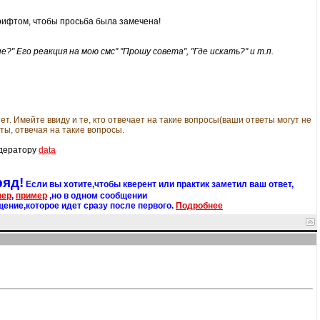
рифтом, чтобы просьба была замечена!
е?" Его реакция на мою смс" "Прошу совета", "Где искать?" и т.п.
ет. Имейте ввиду и те, кто отвечает на такие вопросы(ваши ответы могут не
нты, отвечая на такие вопросы.
одератору
data
ряд!
Если вы хотите,чтобы кверент или практик заметил ваш ответ,
мер
,
пример
,но в одном сообщении
щение,которое идет сразу после первого.
Подробнее