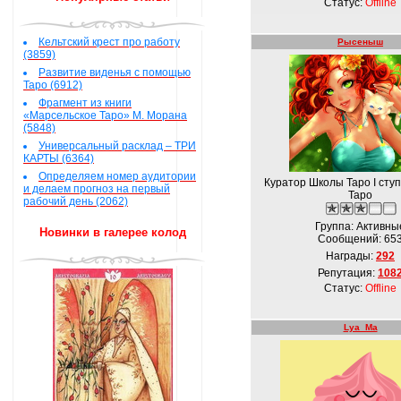
Статус:
Offline
Кельтский крест про работу
Рысеныш
(3859)
Развитие виденья с помощью
Таро (6912)
Фрагмент из книги
«Марсельское Таро» М. Морана
(5848)
Универсальный расклад – ТРИ
КАРТЫ (6364)
Определяем номер аудитории
Куратор Школы Таро І сту
и делаем прогноз на первый
Таро
рабочий день (2062)
Группа: Активны
Новинки в галерее колод
Сообщений:
65
Награды:
292
Репутация:
108
Статус:
Offline
Lya_Ma