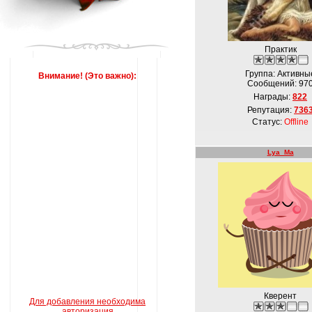
Практик
Группа: Активны
Внимание! (Это важно):
Сообщений:
97
Награды:
822
Репутация:
736
Статус:
Offline
Lya_Ma
Кверент
Для добавления необходима
авторизация