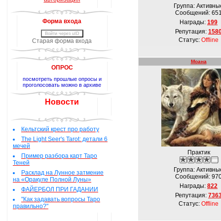
Группа: Активны
Сообщений:
65
Форма входа
Награды:
199
Репутация:
158
Войти через uID
Статус:
Offline
Старая форма входа
Моана
ОПРОС
посмотреть прошлые опросы и
проголосовать можно в архиве
Новости
Кельтский крест про работу
The Light Seer's Tarot: детали 6
мечей
Практик
Пример разбора карт Таро
Теней
Группа: Активны
Расклад на Лунное затмение
Сообщений:
97
на «Оракуле Полной Луны»
Награды:
822
ФАЙЕРБОЛ ПРИ ГАДАНИИ
Репутация:
736
"Как задавать вопросы Таро
Статус:
Offline
правильно?"