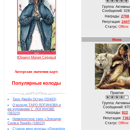
Группа: Активны
Сообщений:
328
Награды:
2708
Репутация:
2447
Статус:
Offline
Моана
[
Оракул Магия Сердец
]
Авторские значения карт:
Популярные колоды
Практик
Таро Джейн Остин (20493)
Группа: Активны
О колоде ТАРО ЛОГИНОВА и
Сообщений:
97
ее художнике С. ЛОГИНОВЕ
Награды:
822
(36323)
Репутация:
736
Невероятное таро «Элизиум
Снов и Теней» (18023)
Статус:
Offline
Старое кино колоды «Dreaming