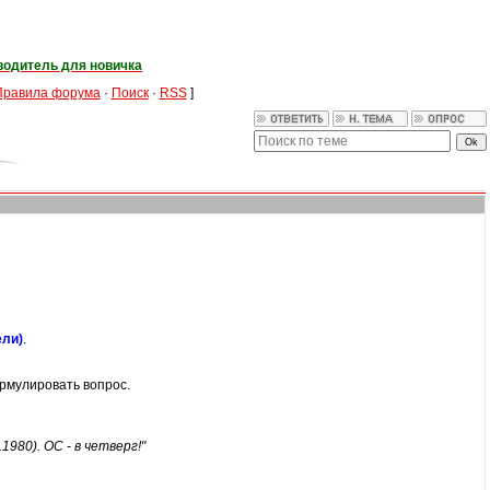
водитель для новичка
Правила форума
·
Поиск
·
RSS
]
ели)
.
рмулировать вопрос.
1980). ОС - в четверг!"