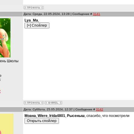
Дата: Среда, 22.05.2024, 13:28 | Сообщение #
3141
Lya_Ma
,
пень Школы
е
3
2
Дата: Суббота, 25.05.2024, 12:37 | Сообщение #
3142
Моана
,
Wiere
,
Irida4801
,
Рысеныш
, спасибо, что посмотрели