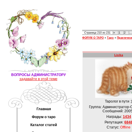
Страница
210
из
231
«
1
2
…
ФОРУМ О ТАРО
»
Таро
»
Практическ
Lisika
ВОПРОСЫ АДМИНИСТРАТОРУ
задавайте в этой теме
Таролог в пути :
Группа: Администратор-
Главная
Сообщений:
200
Награды:
1434
Форум о таро
Репутация:
684
Каталог статей
Статус:
Offline