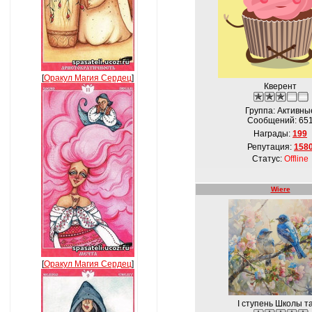
[
Оракул Магия Сердец
]
Кверент
Группа: Активны
Сообщений:
65
Награды:
199
Репутация:
158
Статус:
Offline
Wiere
[
Оракул Магия Сердец
]
I ступень Школы т