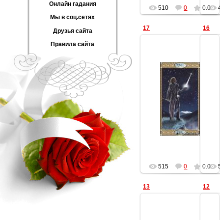
Онлайн гадания
510
0
0.0
Мы в соц.сетях
17
16
Друзья сайта
Правила сайта
01.02.2014
Геката
515
0
0.0
13
12