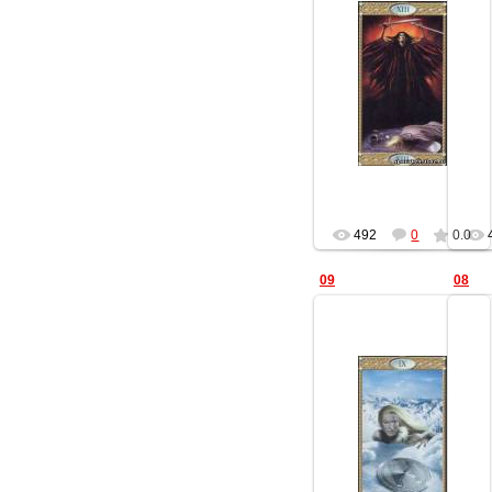
01.02.2014
Геката
492
0
0.0
09
08
01.02.2014
Геката