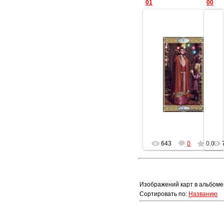
01
00
01.02.2014
Геката
643
0
0.0
Изображений карт в альбоме
Сортировать по
:
Названию