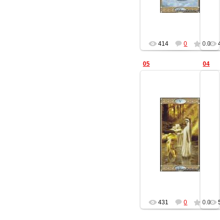
414
0
0.0
05
04
01.02.2014
Геката
431
0
0.0