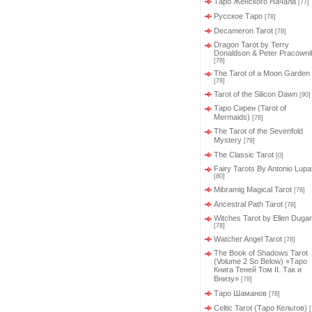
Таро Женского Начала
[77]
Русское Таро
[78]
Decameron Tarot
[78]
Dragon Tarot by Terry
Donaldson & Peter Pracowni
[78]
The Tarot of a Moon Garden
[78]
Tarot of the Silicon Dawn
[90]
Таро Сирен (Tarot of
Mermaids)
[78]
The Tarot of the Sevenfold
Mystery
[79]
The Classic Tarot
[0]
Fairy Tarots By Antonio Lupate
[80]
Mibramig Magical Tarot
[78]
Ancestral Path Tarot
[78]
Witches Tarot by Ellen Duga
[78]
Watcher Angel Tarot
[78]
The Book of Shadows Tarot
(Volume 2 So Below) »Таро
Книга Теней Том II. Так и
Внизу»
[78]
Таро Шаманов
[78]
Celtic Tarot (Таро Кельтов)
[