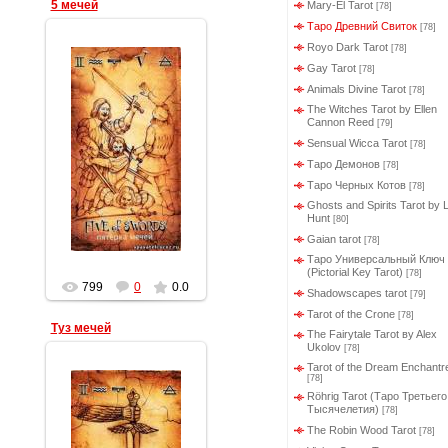
5 мечей
Mary-El Tarot
[78]
Таро Древний Свиток
[78]
Royo Dark Tarot
[78]
Gay Tarot
[78]
Animals Divine Tarot
[78]
The Witches Tarot by Ellen
Cannon Reed
[79]
19.03.2012
Sensual Wicca Tarot
[78]
Геката
Таро Демонов
[78]
Таро Черных Котов
[78]
Ghosts and Spirits Tarot by L
Hunt
[80]
Gaian tarot
[78]
Таро Универсальный Ключ
(Pictorial Key Tarot)
[78]
799
0
0.0
Shadowscapes tarot
[79]
Tarot of the Crone
[78]
Туз мечей
The Fairytale Tarot вy Alex
Ukolov
[78]
Tarot of the Dream Enchantr
[78]
Röhrig Tarot (Таро Третьего
Тысячелетия)
[78]
The Robin Wood Tarot
[78]