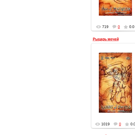
719
0
0.0
Рыцарь мечей
19.03.2012
Геката
1019
0
0.