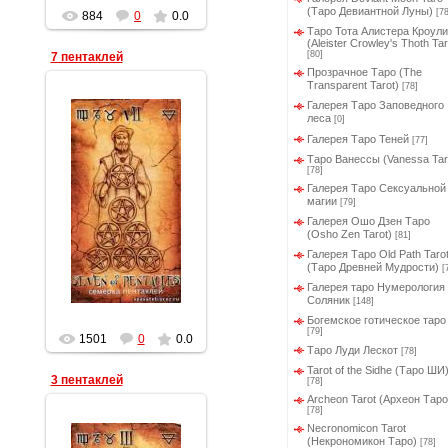
(Таро Девиантной Луны)
[78
884
0
0.0
Таро Тота Алистера Кроули
(Aleister Crowley's Thoth Tar
[80]
7 пентаклей
Прозрачное Таро (The
Transparent Tarot)
[78]
Галерея Таро Заповедного
леса
[0]
Галерея Таро Теней
[77]
Таро Ванессы (Vanessa Tar
[78]
19.03.2012
Галерея Таро Сексуальной
магии
[79]
Геката
Галерея Ошо Дзен Таро
(Osho Zen Tarot)
[81]
Галерея Таро Old Path Taro
(Таро Древней Мудрости)
[
Галерея таро Нумерология 
Соляник
[148]
Богемское готическое таро
[79]
1501
0
0.0
Таро Луди Лескот
[78]
Tarot of the Sidhe (Таро ШИ
3 пентаклей
[78]
Archeon Tarot (Археон Таро
[78]
Necronomicon Tarot
(Некрономикон Таро)
[78]