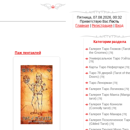
Пятница, 07.08.2026, 00:32
Приветствую Вас
Гость
Главная
|
Регистрация
|
Вход
Категории раздела
Галерея Таро Гномов (Tarot
Паж пентаклей
the Gnomes)
[78]
Универсальное Таро Уэйта
[78]
Карты Таро Нефертари
[79]
Таро 78 дверей (Tarot of the
Doors)
[79]
Таро Ленорман
[79]
Галерея Таро Логинова
[79]
19.03.2012
Галерея Таро Манга (Mang
tarot)
Геката
[78]
Галерея Таро Конноли
(Connolly tarot)
[78]
Галерея Таро Манара
[78]
Галерея Позолоченное Тар
(Gilded Tarot)
[78]
Галерея Deviant Moon Taro