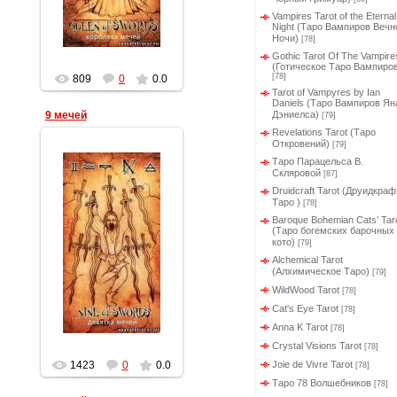
Vampires Tarot of the Eternal
Night (Таро Вампиров Вечн
Ночи)
[78]
Gothic Tarot Of The Vampire
(Готическое Таро Вампиров
[78]
809
0
0.0
Tarot of Vampyres by Ian
Daniels (Таро Вампиров Ян
9 мечей
Дэниелса)
[79]
Revelations Tarot (Таро
Откровений)
[79]
Таро Парацельса В.
Скляровой
[87]
Druidcraft Tarot (Друидкраф
Таро )
[78]
Baroque Bohemian Cats’ Tar
19.03.2012
(Таро богемских барочных
кото)
[79]
Геката
Alchemical Tarot
(Алхимическое Таро)
[79]
WildWood Tarot
[78]
Cat's Eye Tarot
[78]
Anna K Tarot
[78]
Crystal Visions Tarot
[78]
1423
0
0.0
Joie de Vivre Tarot
[78]
Таро 78 Волшебников
[78]