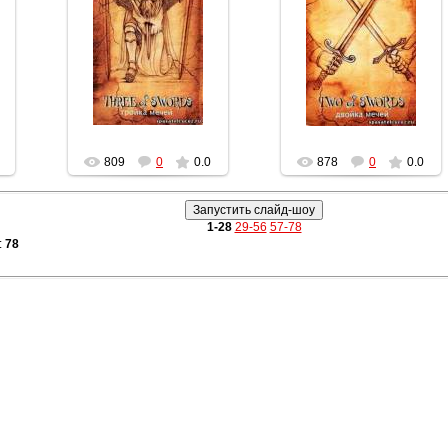
19.03.2012
19.03.2012
Геката
Геката
809
0
0.0
878
0
0.0
1-28
29-56
57-78
:
78