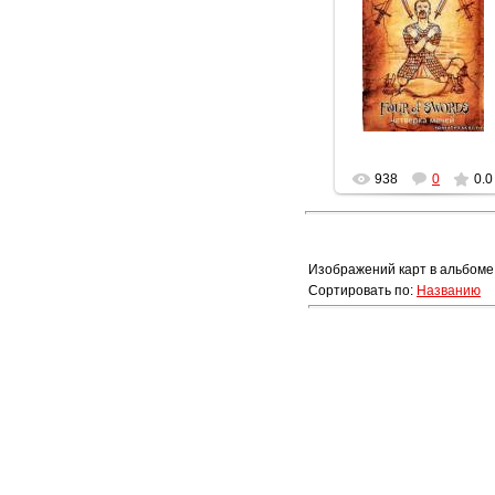
19.03.2012
Геката
938
0
0.0
Изображений карт в альбоме
Сортировать по
:
Названию