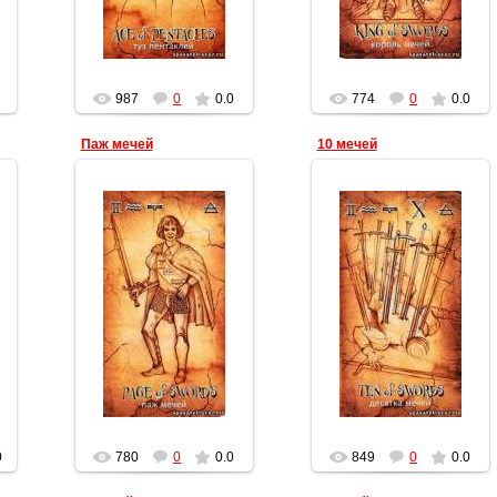
987
0
0.0
774
0
0.0
Паж мечей
10 мечей
19.03.2012
19.03.2012
Геката
Геката
0
780
0
0.0
849
0
0.0