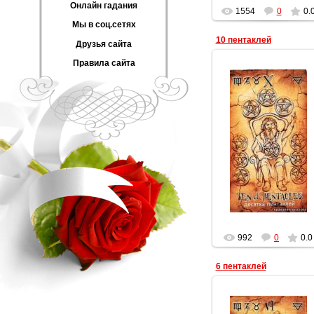
Онлайн гадания
1554
0
0.
Мы в соц.сетях
10 пентаклей
Друзья сайта
Правила сайта
19.03.2012
Геката
992
0
0.0
6 пентаклей