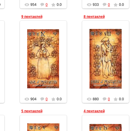
0
954
0
0.0
933
0
0.0
9 пентаклей
8 пентаклей
19.03.2012
19.03.2012
Геката
Геката
904
0
0.0
880
0
0.0
5 пентаклей
4 пентаклей