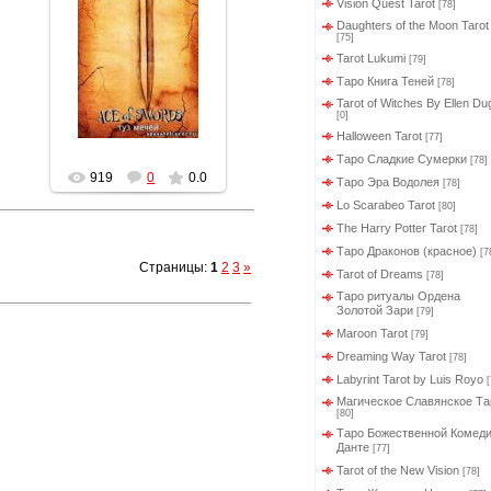
Vision Quest Tarot
[78]
19.03.2012
Daughters of the Moon Tarot
[75]
Геката
Tarot Lukumi
[79]
Таро Книга Теней
[78]
Tarot of Witches By Ellen Du
[0]
Halloween Tarot
[77]
Таро Сладкие Cумерки
[78]
919
0
0.0
Таро Эра Водолея
[78]
Lo Scarabeo Tarot
[80]
The Harry Potter Tarot
[78]
Таро Драконов (красное)
[7
Страницы
:
1
2
3
»
Tarot of Dreams
[78]
Таро ритуалы Ордена
Золотой Зари
[79]
Maroon Tarot
[79]
Dreaming Way Tarot
[78]
Labyrint Tarot by Luis Royo
[
Магическое Славянское Та
[80]
Таро Божественной Комед
Данте
[77]
Tarot of the New Vision
[78]