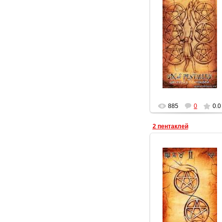
19.03.2012
Геката
885
0
0.0
2 пентаклей
19.03.2012
Геката