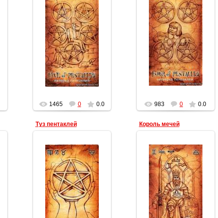
19.03.2012
19.03.2012
Геката
Геката
1465
0
0.0
983
0
0.0
Туз пентаклей
Король мечей
19.03.2012
19.03.2012
Геката
Геката