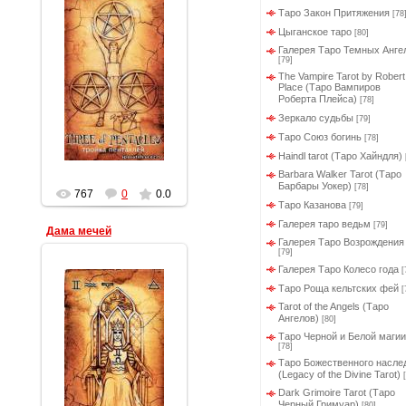
Таро Закон Притяжения
[78
Цыганское таро
[80]
Галерея Таро Темных Анге
19.03.2012
[79]
The Vampire Tarot by Robert
Геката
Place (Таро Вампиров
Роберта Плейса)
[78]
Зеркало судьбы
[79]
Таро Союз богинь
[78]
Haindl tarot (Таро Хайндля)
Barbara Walker Tarot (Таро
Барбары Уокер)
[78]
767
0
0.0
Таро Казанова
[79]
Галерея таро ведьм
[79]
Дама мечей
Галерея Таро Возрождения
[79]
Галерея Таро Колесо года
[
Таро Роща кельтских фей
[
Tarot of the Angels (Таро
Ангелов)
[80]
Таро Черной и Белой магии
[78]
19.03.2012
Таро Божественного насле
(Legacy of the Divine Tarot)
Геката
Dark Grimoire Tarot (Таро
Черный Гримуар)
[80]