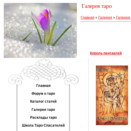
Галерея таро
Главная
»
Галерея
»
Галерея 
Король пентаклей
Главная
19.03.2012
Форум о таро
Геката
Каталог статей
Галерея таро
Расклады таро
Школа Таро Спасателей