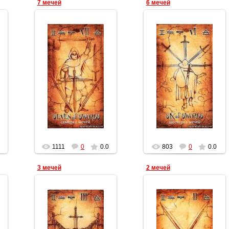
7 мечей
6 мечей
19.03.2012
19.03.2012
Геката
Геката
1111
0
0.0
803
0
0.0
3 мечей
2 мечей