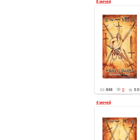
8 мечей
19.03.2012
Геката
848
0
0.0
4 мечей