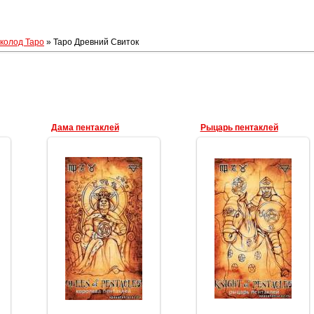
колод Таро
» Таро Древний Свиток
Дама пентаклей
Рыцарь пентаклей
19.03.2012
19.03.2012
Геката
Геката