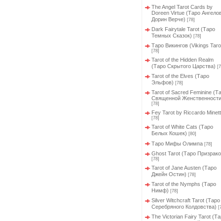
The Angel Tarot Cards by
Doreen Virtue (Таро Ангело
Дорин Верче)
[78]
Dark Fairytale Tarot (Таро
Темных Сказок)
[78]
Таро Викингов (Vikings Taro
[78]
Tarot of the Hidden Realm
(Таро Скрытого Царства)
[7
Tarot of the Elves (Таро
Эльфов)
[78]
Tarot of Sacred Feminine (Т
Священной Женственности
[78]
Fey Tarot by Riccardo Minett
[78]
Tarot of White Cats (Таро
Белых Кошек)
[80]
Таро Мифы Олимпа
[78]
Ghost Tarot (Таро Призрако
[78]
Tarot of Jane Austen (Таро
Джейн Остин)
[78]
Tarot of the Nymphs (Таро
Нимф)
[78]
Silver Witchcraft Tarot (Таро
Серебряного Колдовства)
[
The Victorian Fairy Tarot (Т