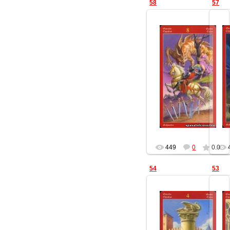
58
57
16.12.2012
Геката
449
0
0.0
54
53