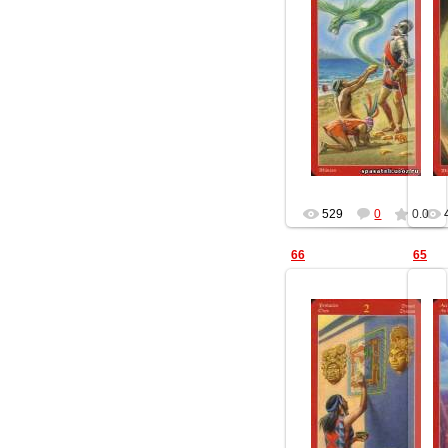
16.12.2012
Геката
529
0
0.0
66
65
16.12.2012
Геката