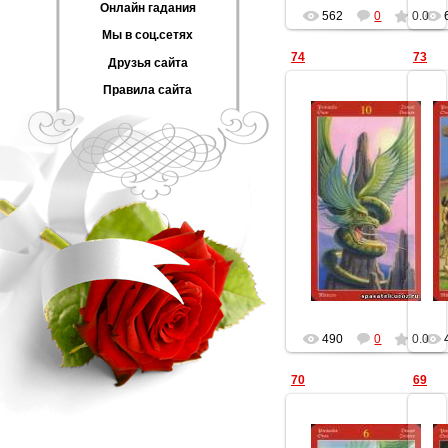
Онлайн гадания
562
0
0.0
Мы в соц.сетях
74
73
Друзья сайта
Правила сайта
16.12.2012
Геката
490
0
0.0
70
69