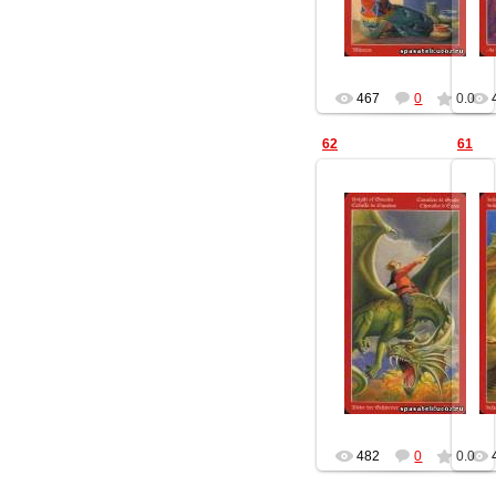
467
0
0.0
62
61
16.12.2012
Геката
482
0
0.0