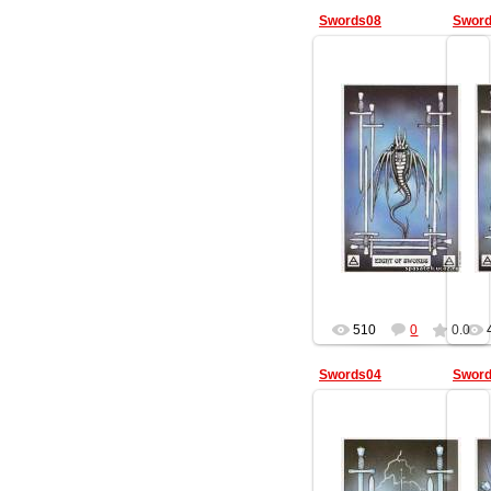
Swords08
Swor
13.02.2013
Геката
510
0
0.0
Swords04
Swor