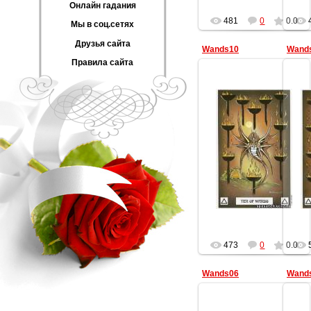
Онлайн гадания
481
0
0.0
Мы в соц.сетях
Друзья сайта
Wands10
Wand
Правила сайта
13.02.2013
Геката
473
0
0.0
Wands06
Wand