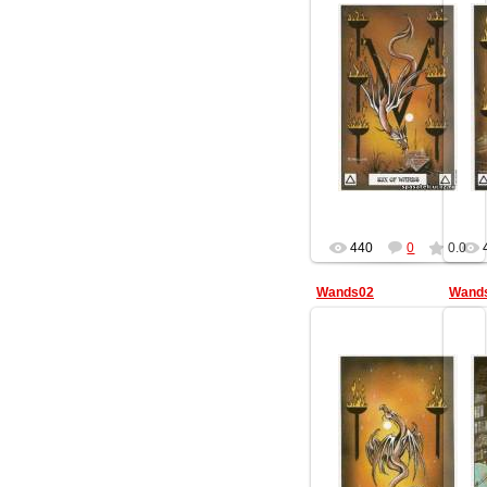
13.02.2013
Геката
440
0
0.0
Wands02
Wand
13.02.2013
Геката