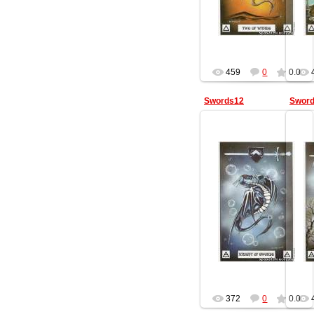
459
0
0.0
Swords12
Sword
13.02.2013
Геката
372
0
0.0