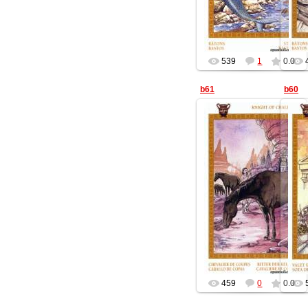
539
1
0.0
b61
b60
13.07.2014
Геката
459
0
0.0