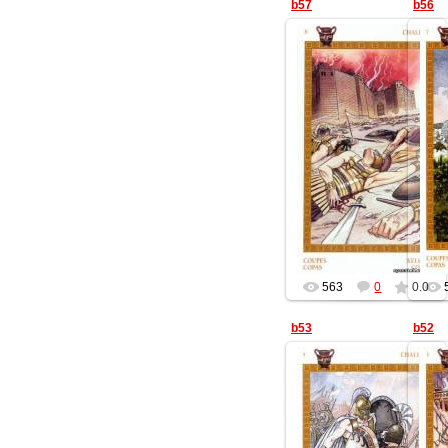
b57
b56
13.07.2014
Геката
563
0
0.0
b53
b52