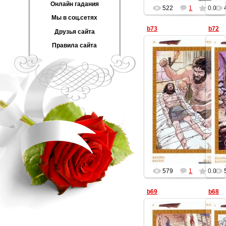
Онлайн гадания
522
1
0.0
Мы в соц.сетях
b73
b72
Друзья сайта
Правила сайта
13.07.2014
Геката
579
1
0.0
b69
b68