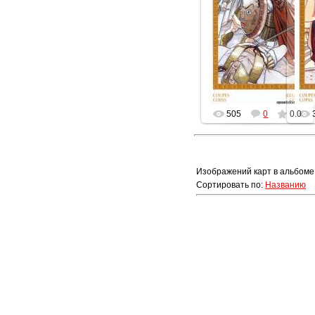
13.07.2014
Геката
505
0
0.0
Изображений карт в альбоме
Сортировать по
:
Названию