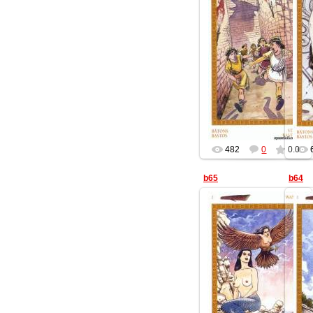
13.07.2014
Геката
482
0
0.0
b65
b64
13.07.2014
Геката