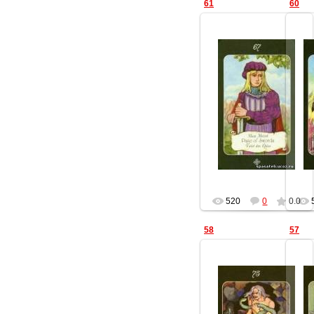
61
60
25.11.2012
Геката
520
0
0.0
58
57