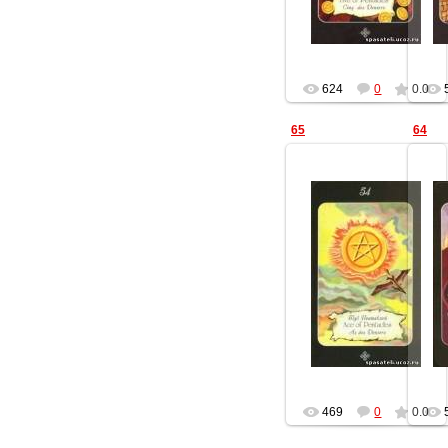
624
0
0.0
65
64
25.11.2012
Геката
469
0
0.0