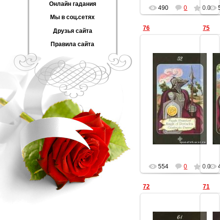
Онлайн гадания
490
0
0.0
Мы в соц.сетях
76
75
Друзья сайта
Правила сайта
25.11.2012
Геката
554
0
0.0
72
71