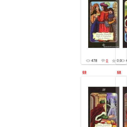
25.11.2012
Геката
478
0
0.0
69
68
25.11.2012
Геката