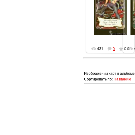
25.11.2012
Геката
431
0
0.0
Изображений карт в альбоме
Сортировать по
:
Названию