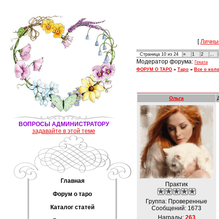
[
Личны
Страница
10
из
24
«
1
2
…
Модератор форума:
Геката
ФОРУМ О ТАРО
»
Таро
»
Все о кол
Ольга
ВОПРОСЫ АДМИНИСТРАТОРУ
задавайте в этой теме
Главная
Практик
Форум о таро
Группа: Проверенные
Каталог статей
Сообщений:
1673
Награды:
263