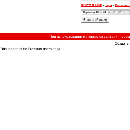
ФОРУМ О ТАРО
»
Таро
»
Все о кол
Страница
10
из
24
«
1
2
…
При использовании материалов сайта гипперссыл
Создать
This feature is for Premium users only!