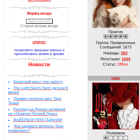
Форма входа
Войти через uID
Старая форма входа
Практик
ОПРОС
Группа: Проверенные
Сообщений:
1673
посмотреть прошлые опросы и
Награды:
263
проголосовать можно в архиве
Репутация:
1044
Новости
Статус:
Offline
infant
Кельтский крест про работу
The Light Seer's Tarot: детали 6
мечей
Пример разбора карт Таро
Теней
Расклад на Лунное затмение
на «Оракуле Полной Луны»
ФАЙЕРБОЛ ПРИ ГАДАНИИ
"Как задавать вопросы Таро
правильно?"
Полковник