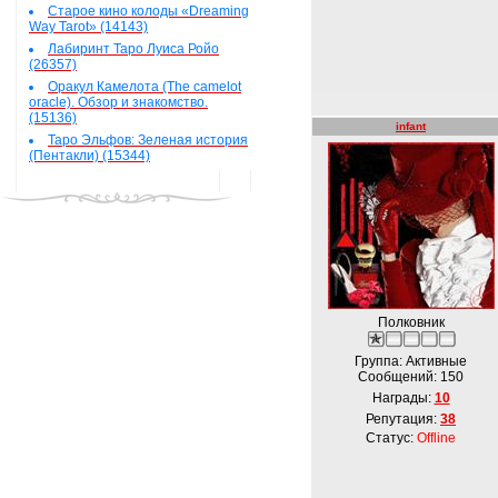
Старое кино колоды «Dreaming
Way Tarot» (14143)
Лабиринт Таро Луиса Ройо
(26357)
Оракул Камелота (The camelot
oracle). Обзор и знакомство.
(15136)
infant
Таро Эльфов: Зеленая история
(Пентакли) (15344)
Полковник
Группа: Активные
Сообщений:
150
Награды:
10
Репутация:
38
Статус:
Offline