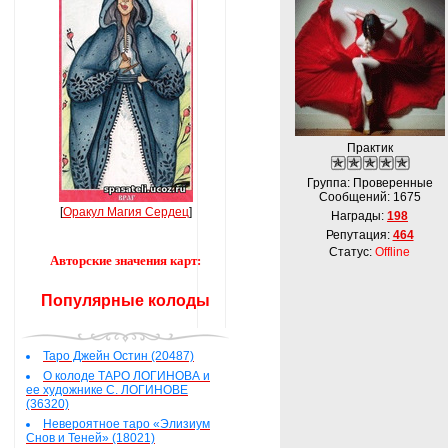
Практик
Группа: Проверенные
Сообщений:
1675
[
Оракул Магия Сердец
]
Награды:
198
Репутация:
464
Статус:
Offline
Авторские значения карт:
Популярные колоды
Таро Джейн Остин (20487)
О колоде ТАРО ЛОГИНОВА и
ее художнике С. ЛОГИНОВЕ
(36320)
Невероятное таро «Элизиум
Снов и Теней» (18021)