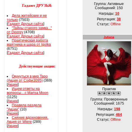
Группа: Активные
Гадают ДРУЗЬЯ:
Сообщений:
150
Награды:
10
Дела житейские и не
Репутация:
38
только
(7503)
[
Гадают Друзья сайта
]
Статус:
Offline
"Тайны старого замка..."
от Deerey
(4708)
[
Гадают Друзья сайта
]
Juliana
Практическая работа
маятника и шара от Igolka
(6751)
[
Гадают Друзья сайта
]
Действующие акции:
Окунуться в мир Таро
(Акция от Софи3095)
(369)
[
Акции
]
Ищем ответы на
Практик
вопросы....с Marisa Moon
(1125)
Группа: Проверенные
[
Акции
]
Сообщений:
1675
Правила раздела
Награды:
198
"Акции"
(10)
[
Акции
]
Репутация:
464
Сияние вдохновения.
Статус:
Offline
Акция от Wiere
(289)
[
Акции
]