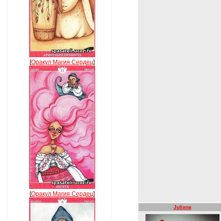
[
Оракул Магия Сердец
]
[
Оракул Магия Сердец
]
Juliana