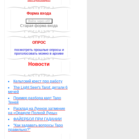
Форма входа
Войти через uID
Старая форма входа
ОПРОС
посмотреть прошлые опросы и
проголосовать можно в архиве
Новости
Кельтский крест про работу
The Light Seer's Tarot: детали 6
мечей
Пример разбора карт Таро
Теней
Расклад на Лунное затмение
на «Оракуле Полной Луны»
ФАЙЕРБОЛ ПРИ ГАДАНИИ
"Как задавать вопросы Таро
правильно?"