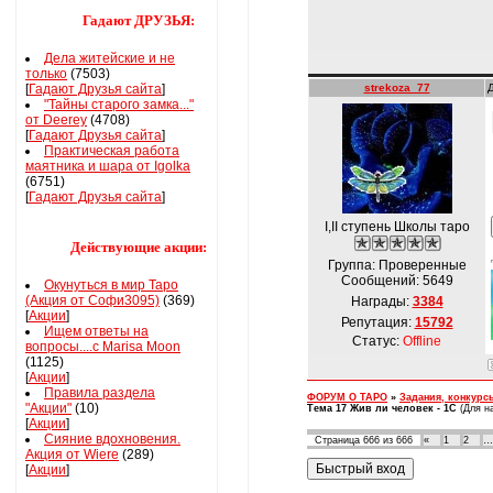
Гадают ДРУЗЬЯ:
Дела житейские и не
только
(7503)
[
Гадают Друзья сайта
]
strekoza_77
"Тайны старого замка..."
от Deerey
(4708)
[
Гадают Друзья сайта
]
Практическая работа
маятника и шара от Igolka
(6751)
[
Гадают Друзья сайта
]
I,ІІ ступень Школы таро
Действующие акции:
Группа: Проверенные
Сообщений:
5649
Окунуться в мир Таро
(Акция от Софи3095)
(369)
Награды:
3384
[
Акции
]
Репутация:
15792
Ищем ответы на
Статус:
Offline
вопросы....с Marisa Moon
(1125)
[
Акции
]
Правила раздела
ФОРУМ О ТАРО
»
Задания, конкурс
"Акции"
(10)
Тема 17 Жив ли человек - 1С
(Для н
[
Акции
]
Сияние вдохновения.
Страница
666
из
666
«
1
2
…
Акция от Wiere
(289)
[
Акции
]