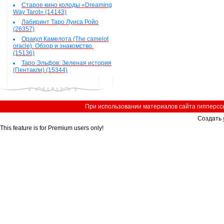
Старое кино колоды «Dreaming
Way Tarot» (14143)
Лабиринт Таро Луиса Ройо
(26357)
Оракул Камелота (The camelot
oracle). Обзор и знакомство.
(15136)
Таро Эльфов: Зеленая история
(Пентакли) (15344)
При использовании материалов сайта гипперссыл
Создать
This feature is for Premium users only!