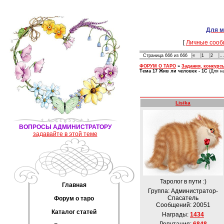
Для м
[
Личные сооб
Страница
666
из
666
«
1
2
…
ФОРУМ О ТАРО
»
Задания, конкурс
Тема 17 Жив ли человек - 1С
(Для н
Lisika
ВОПРОСЫ АДМИНИСТРАТОРУ
задавайте в этой теме
Таролог в пути :)
Главная
Группа: Администратор-
Спасатель
Форум о таро
Сообщений:
20051
Каталог статей
Награды:
1434