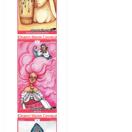
[
Оракул Магия Сердец
]
[
Оракул Магия Сердец
]