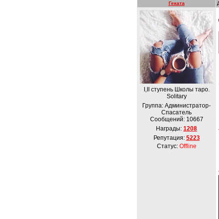
Геката
I,II ступень Школы таро.
Solitary
Группа: Администратор-
Спасатель
Сообщений:
10667
Награды:
1208
Репутация:
5223
Статус:
Offline