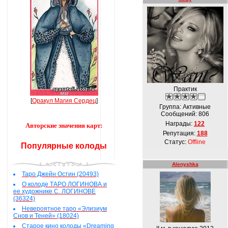
Практик
[
Оракул Магия Сердец
]
Группа: Активные
Сообщений:
806
Награды:
122
Авторские значения карт:
Репутация:
188
Статус:
Offline
Популярные колоды
Alenyshka
Таро Джейн Остин (20493)
О колоде ТАРО ЛОГИНОВА и
ее художнике С. ЛОГИНОВЕ
(36324)
Невероятное таро «Элизиум
Снов и Теней» (18024)
Старое кино колоды «Dreaming