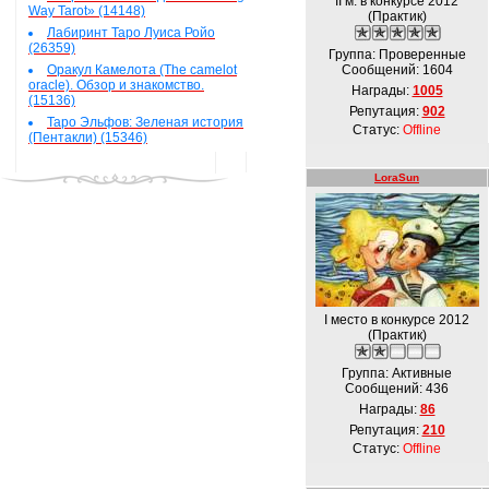
II м. в конкурсе 2012
Way Tarot» (14148)
(Практик)
Лабиринт Таро Луиса Ройо
(26359)
Группа: Проверенные
Оракул Камелота (The camelot
Сообщений:
1604
oracle). Обзор и знакомство.
Награды:
1005
(15136)
Репутация:
902
Таро Эльфов: Зеленая история
Статус:
Offline
(Пентакли) (15346)
LoraSun
I место в конкурсе 2012
(Практик)
Группа: Активные
Сообщений:
436
Награды:
86
Репутация:
210
Статус:
Offline