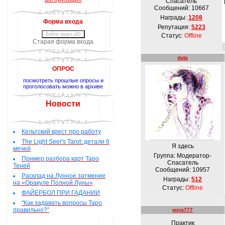
Спасатель
Сообщений:
10667
Награды:
1208
Форма входа
Репутация:
5223
Войти через uID
Статус:
Offline
Старая форма входа
data
ОПРОС
посмотреть прошлые опросы и
проголосовать можно в архиве
Новости
Кельтский крест про работу
The Light Seer's Tarot: детали 6
Я здесь
мечей
Группа: Модератор-
Пример разбора карт Таро
Спасатель
Теней
Сообщений:
10957
Расклад на Лунное затмение
Награды:
512
на «Оракуле Полной Луны»
Статус:
Offline
ФАЙЕРБОЛ ПРИ ГАДАНИИ
"Как задавать вопросы Таро
правильно?"
weja777
Практик