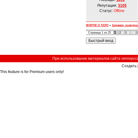
Репутация:
3105
Статус:
Offline
ФОРУМ О ТАРО
»
Задания, конкурс
1
Страница
1
из
25
2
3
…
2
При использовании материалов сайта гипперссыл
Создать
This feature is for Premium users only!