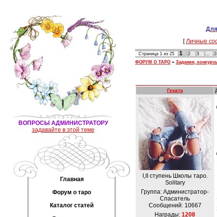
Для
[
Личные со
1
Страница
1
из
25
2
3
…
2
ФОРУМ О ТАРО
»
Задания, конкурс
Геката
ВОПРОСЫ АДМИНИСТРАТОРУ
задавайте в этой теме
I,II ступень Школы таро.
Главная
Solitary
Группа: Администратор-
Форум о таро
Спасатель
Сообщений:
10667
Каталог статей
Награды:
1208