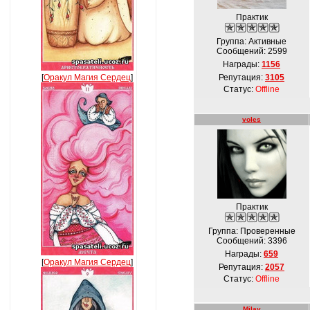
Практик
Группа: Активные
Сообщений:
2599
Награды:
1156
[
Оракул Магия Сердец
]
Репутация:
3105
Статус:
Offline
voles
Практик
Группа: Проверенные
Сообщений:
3396
Награды:
659
[
Оракул Магия Сердец
]
Репутация:
2057
Статус:
Offline
Milay