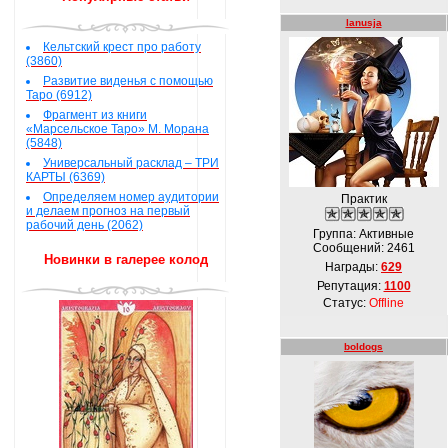
lanusja
Кельтский крест про работу
(3860)
Развитие виденья с помощью
Таро (6912)
Фрагмент из книги
«Марсельское Таро» М. Морана
(5848)
Универсальный расклад – ТРИ
КАРТЫ (6369)
Определяем номер аудитории
Практик
и делаем прогноз на первый
рабочий день (2062)
Группа: Активные
Сообщений:
2461
Новинки в галерее колод
Награды:
629
Репутация:
1100
Статус:
Offline
boldogs