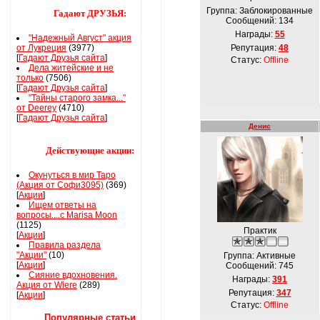
Группа: Заблокированные
Гадают ДРУЗЬЯ:
Сообщений:
134
Награды:
55
"Надежный Август" акция
от Лукреция
(3977)
Репутация:
48
[
Гадают Друзья сайта
]
Статус:
Offline
Дела житейские и не
только
(7506)
[
Гадают Друзья сайта
]
"Тайны старого замка..."
от Deerey
(4710)
[
Гадают Друзья сайта
]
Денис
Действующие акции:
Окунуться в мир Таро
(Акция от Софи3095)
(369)
[
Акции
]
Ищем ответы на
вопросы....с Marisa Moon
(1125)
Практик
[
Акции
]
Правила раздела
"Акции"
(10)
Группа: Активные
[
Акции
]
Сообщений:
745
Сияние вдохновения.
Награды:
391
Акция от Wiere
(289)
Репутация:
347
[
Акции
]
Статус:
Offline
Популярные статьи