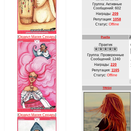
Группа: Активные
Сообщений:
602
Награды:
209
Репутация:
1058
Статус:
Offline
[
Оракул Магия Сердец
]
Puella
Практик
Группа: Проверенные
Сообщений:
1240
Награды:
220
Репутация:
1165
Статус:
Offline
TRISH
[
Оракул Магия Сердец
]