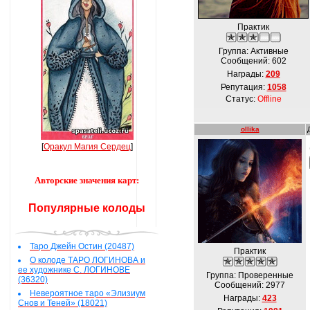
Практик
Группа: Активные
Сообщений:
602
Награды:
209
Репутация:
1058
Статус:
Offline
ollika
[
Оракул Магия Сердец
]
Авторские значения карт:
Популярные колоды
Таро Джейн Остин (20487)
Практик
О колоде ТАРО ЛОГИНОВА и
ее художнике С. ЛОГИНОВЕ
Группа: Проверенные
(36320)
Сообщений:
2977
Невероятное таро «Элизиум
Награды:
423
Снов и Теней» (18021)