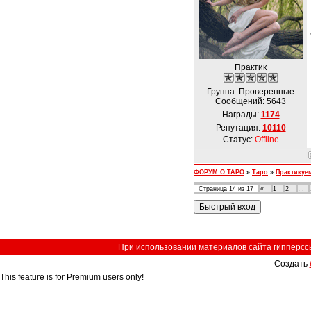
Практик
Группа: Проверенные
Сообщений:
5643
Награды:
1174
Репутация:
10110
Статус:
Offline
ФОРУМ О ТАРО
»
Таро
»
Практикуе
Страница
14
из
17
«
1
2
…
При использовании материалов сайта гипперссыл
Создать
This feature is for Premium users only!