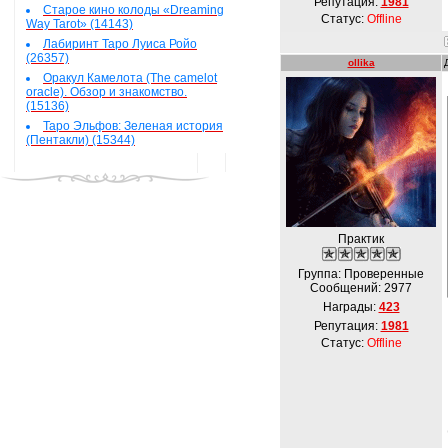
Репутация:
1981
Старое кино колоды «Dreaming
Статус:
Offline
Way Tarot» (14143)
Лабиринт Таро Луиса Ройо
(26357)
ollika
Оракул Камелота (The camelot
oracle). Обзор и знакомство.
(15136)
Таро Эльфов: Зеленая история
(Пентакли) (15344)
Практик
Группа: Проверенные
Сообщений:
2977
Награды:
423
Репутация:
1981
Статус:
Offline