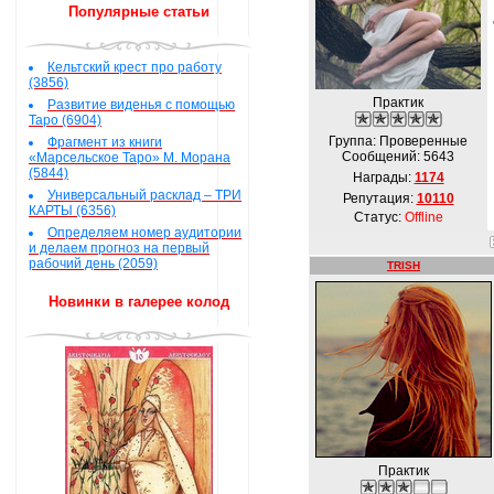
Популярные статьи
Кельтский крест про работу
(3856)
Практик
Развитие виденья с помощью
Таро (6904)
Группа: Проверенные
Фрагмент из книги
Сообщений:
5643
«Марсельское Таро» М. Морана
(5844)
Награды:
1174
Универсальный расклад – ТРИ
Репутация:
10110
КАРТЫ (6356)
Статус:
Offline
Определяем номер аудитории
и делаем прогноз на первый
рабочий день (2059)
TRISH
Новинки в галерее колод
Практик