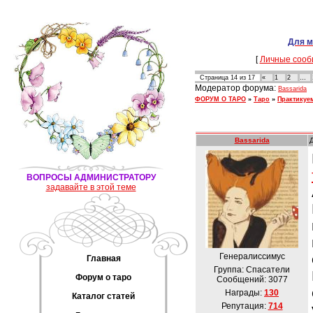
Для м
[
Личные сооб
Страница
14
из
17
«
1
2
…
Модератор форума:
Bassarida
ФОРУМ О ТАРО
»
Таро
»
Практикуе
Bassarida
ВОПРОСЫ АДМИНИСТРАТОРУ
задавайте в этой теме
Генералиссимус
Главная
Группа: Спасатели
Форум о таро
Сообщений:
3077
Награды:
130
Каталог статей
Репутация:
714