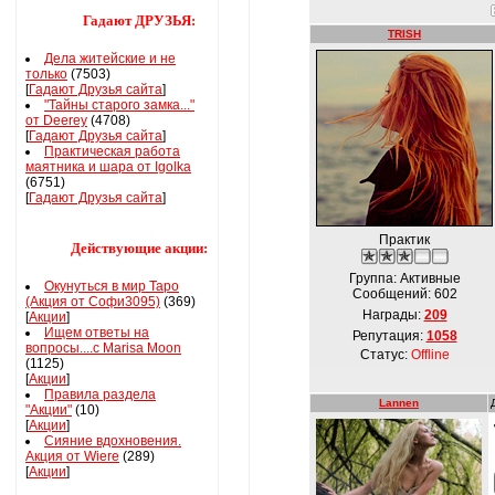
Гадают ДРУЗЬЯ:
TRISH
Дела житейские и не
только
(7503)
[
Гадают Друзья сайта
]
"Тайны старого замка..."
от Deerey
(4708)
[
Гадают Друзья сайта
]
Практическая работа
маятника и шара от Igolka
(6751)
[
Гадают Друзья сайта
]
Практик
Действующие акции:
Группа: Активные
Окунуться в мир Таро
Сообщений:
602
(Акция от Софи3095)
(369)
Награды:
209
[
Акции
]
Ищем ответы на
Репутация:
1058
вопросы....с Marisa Moon
Статус:
Offline
(1125)
[
Акции
]
Правила раздела
Lannen
"Акции"
(10)
[
Акции
]
Сияние вдохновения.
Акция от Wiere
(289)
[
Акции
]