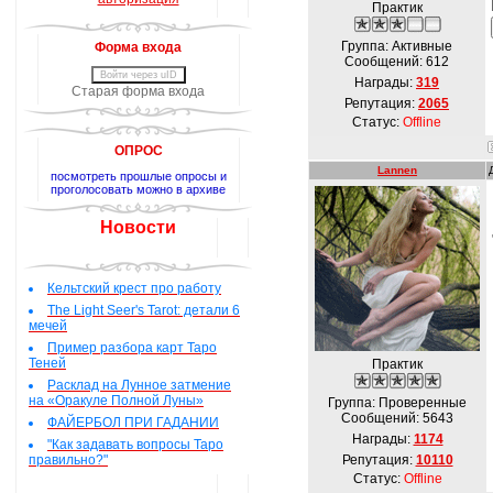
Практик
Группа: Активные
Форма входа
Сообщений:
612
Войти через uID
Награды:
319
Старая форма входа
Репутация:
2065
Статус:
Offline
ОПРОС
Lannen
посмотреть прошлые опросы и
проголосовать можно в архиве
Новости
Кельтский крест про работу
The Light Seer's Tarot: детали 6
мечей
Пример разбора карт Таро
Теней
Практик
Расклад на Лунное затмение
на «Оракуле Полной Луны»
Группа: Проверенные
Сообщений:
5643
ФАЙЕРБОЛ ПРИ ГАДАНИИ
Награды:
1174
"Как задавать вопросы Таро
правильно?"
Репутация:
10110
Статус:
Offline