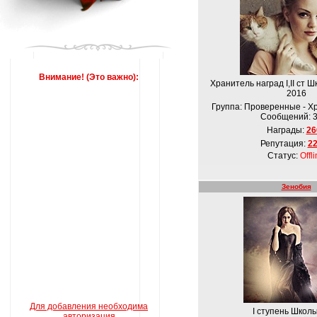
Внимание! (Это важно):
Хранитель наград I,ІІ ст Ш
2016
Группа: Проверенные - Х
Сообщений:
Награды:
26
Репутация:
2
Статус:
Offl
Зенобия
Для добавления необходима
I ступень Школ
авторизация