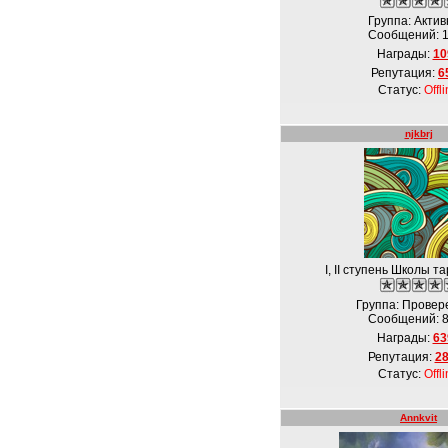
Группа: Акти
Сообщений:
Награды:
10
Репутация:
6
Статус:
Offl
njkbrj
I, II ступень Школы т
Группа: Прове
Сообщений:
Награды:
63
Репутация:
2
Статус:
Offl
Annkvit