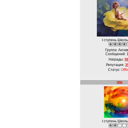
I ступень Школ
Группа: Акти
Сообщений:
Награды:
5
Репутация:
3
Статус:
Offl
NNb
I ступень Школ