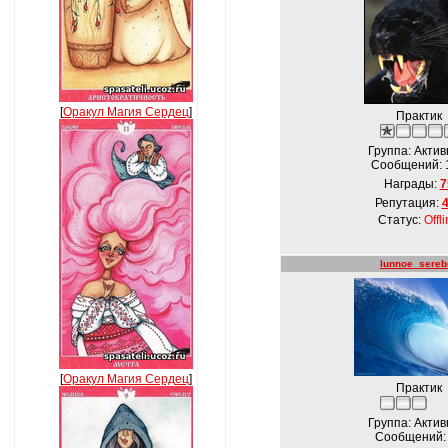
[
Оракул Магия Сердец
]
Практик
Группа: Акти
Сообщений:
Награды:
7
Репутация:
Статус:
Offl
lunnoe_sereb
[
Оракул Магия Сердец
]
Практик
Группа: Акти
Сообщений