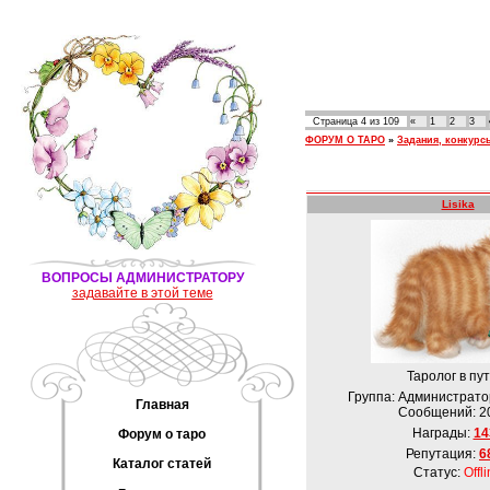
Страница
4
из
109
«
1
2
3
ФОРУМ О ТАРО
»
Задания, конкурс
Lisika
ВОПРОСЫ АДМИНИСТРАТОРУ
задавайте в этой теме
Таролог в пут
Группа: Администрато
Главная
Сообщений:
2
Награды:
14
Форум о таро
Репутация:
6
Каталог статей
Статус:
Offl