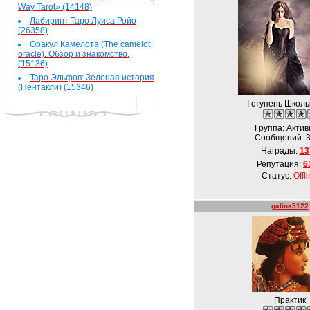
Way Tarot» (14148)
Лабиринт Таро Луиса Ройо
(26358)
Оракул Камелота (The camelot
oracle). Обзор и знакомство.
(15136)
Таро Эльфов: Зеленая история
(Пентакли) (15346)
I ступень Школ
Группа: Акти
Сообщений:
Награды:
13
Репутация:
6
Статус:
Offl
galina5122
Практик