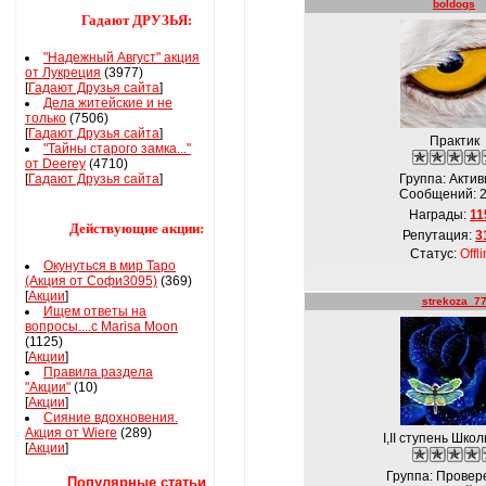
boldogs
Гадают ДРУЗЬЯ:
"Надежный Август" акция
от Лукреция
(3977)
[
Гадают Друзья сайта
]
Дела житейские и не
только
(7506)
[
Гадают Друзья сайта
]
Практик
"Тайны старого замка..."
от Deerey
(4710)
[
Гадают Друзья сайта
]
Группа: Акти
Сообщений:
Награды:
11
Действующие акции:
Репутация:
3
Статус:
Offl
Окунуться в мир Таро
(Акция от Софи3095)
(369)
[
Акции
]
strekoza_7
Ищем ответы на
вопросы....с Marisa Moon
(1125)
[
Акции
]
Правила раздела
"Акции"
(10)
[
Акции
]
Сияние вдохновения.
Акция от Wiere
(289)
I,ІІ ступень Шко
[
Акции
]
Группа: Прове
Популярные статьи