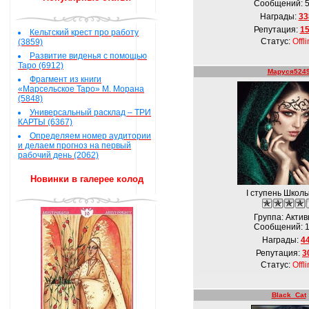
Сообщений:
Награды:
33
Репутация:
1
Кельтский крест про работу
Статус:
Offl
(3859)
Развитие виденья с помощью
Таро (6912)
Маруся524
Фрагмент из книги
«Марсельское Таро» М. Морана
(5848)
Универсальный расклад – ТРИ
КАРТЫ (6367)
Определяем номер аудитории
и делаем прогноз на первый
рабочий день (2062)
Новинки в галерее колод
I ступень Школ
Группа: Акти
Сообщений:
Награды:
4
Репутация:
3
Статус:
Offl
Black_Cat