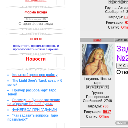
Группа: Акти
Сообщений:
Форма входа
Награды:
13
Войти через uID
Репутация:
6
Старая форма входа
Статус:
Offl
ОПРОС
Irking
Дата: Во
посмотреть прошлые опросы и
За
проголосовать можно в архиве
№
Новости
Отв
Кельтский крест про работу
I ступень Школы
The Light Seer's Tarot: детали 6
таро
мечей
Пример разбора карт Таро
Группа:
Теней
Проверенные
Расклад на Лунное затмение
Сообщений:
2748
на «Оракуле Полной Луны»
Награды:
730
ФАЙЕРБОЛ ПРИ ГАДАНИИ
Репутация:
5917
"Как задавать вопросы Таро
Статус:
Offline
правильно?"