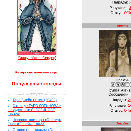
Награды:
5
Репутация:
Статус:
Offl
Artemis
[
Оракул Магия Сердец
]
Авторские значения карт:
Практик
Популярные колоды
Группа: Акти
Сообщений:
Таро Джейн Остин (20493)
Награды:
2
Репутация:
1
О колоде ТАРО ЛОГИНОВА и
ее художнике С. ЛОГИНОВЕ
Статус:
Offl
(36324)
Невероятное таро «Элизиум
Зенобия
Снов и Теней» (18023)
Старое кино колоды «Dreaming