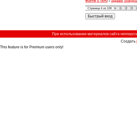
ФОРУМ О ТАРО
»
Задания, конкурс
Страница
4
из
109
«
1
2
3
При использовании материалов сайта гипперссыл
Создать
This feature is for Premium users only!