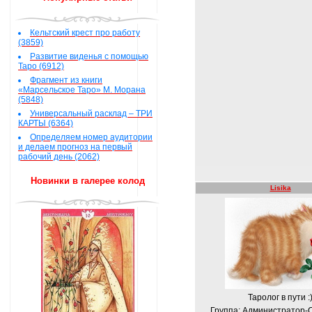
Кельтский крест про работу
(3859)
Развитие виденья с помощью
Таро (6912)
Фрагмент из книги
«Марсельское Таро» М. Морана
(5848)
Универсальный расклад – ТРИ
КАРТЫ (6364)
Определяем номер аудитории
и делаем прогноз на первый
рабочий день (2062)
Новинки в галерее колод
Lisika
Таролог в пути :
Группа: Администратор-