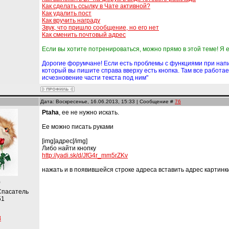
Как сделать ссылку в Чате активной?
Как удалить пост
Как вручить награду
Звук, что пришло сообщение, но его нет
Как сменить почтовый адрес
Если вы хотите потренироваться, можно прямо в этой теме! Я
Дорогие форумчане! Если есть проблемы с функциями при напис
который вы пишите справа вверху есть кнопка. Там все работа
исчезновение части текста под ним"
Дата: Воскресенье, 16.06.2013, 15:33 | Сообщение #
76
Ptaha
, ее не нужно искать.
Ее можно писать руками
[img]адрес[/img]
Либо найти кнопку
http://yadi.sk/d/JfG4r_mm5rZKv
нажать и в появившейся строке адреса вставить адрес картинк
)
Спасатель
51
8