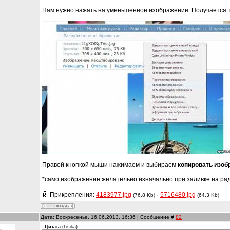
Нам нужно нажать на уменьшенное изображение. Получается т
Правой кнопкой мыши нажимаем и выбираем
копировать изоб
*само изображение желательно изначально при заливке на рад
Прикрепления:
4183977.jpg
·
5716480.jpg
(76.8 Kb)
(64.3 Kb)
Дата: Воскресенье, 16.06.2013, 16:36 | Сообщение #
82
Цитата
(
Lisika
)