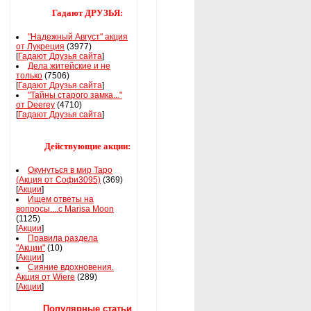
Гадают ДРУЗЬЯ:
"Надежный Август" акция
от Лукреция
(3977)
[
Гадают Друзья сайта
]
Дела житейские и не
только
(7506)
[
Гадают Друзья сайта
]
"Тайны старого замка..."
от Deerey
(4710)
[
Гадают Друзья сайта
]
Действующие акции:
Окунуться в мир Таро
(Акция от Софи3095)
(369)
[
Акции
]
Ищем ответы на
вопросы....с Marisa Moon
(1125)
[
Акции
]
Правила раздела
"Акции"
(10)
[
Акции
]
Сияние вдохновения.
Акция от Wiere
(289)
[
Акции
]
Популярные статьи