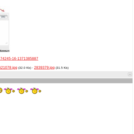
74-174245-16-1371385887
621078.jpg
·
2839379.jpg
(32.0 Kb)
(31.5 Kb)