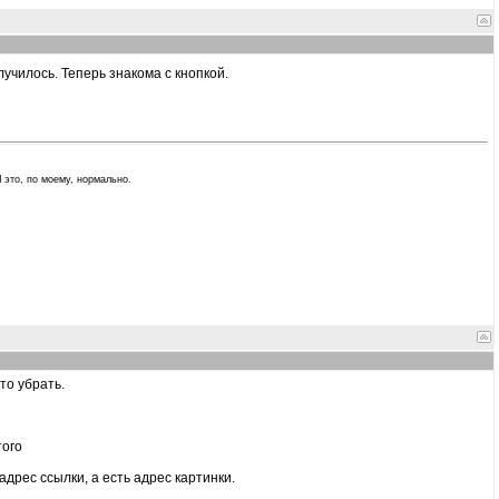
лучилось. Теперь знакома с кнопкой.
И это, по моему, нормально.
то убрать.
того
адрес ссылки, а есть адрес картинки.