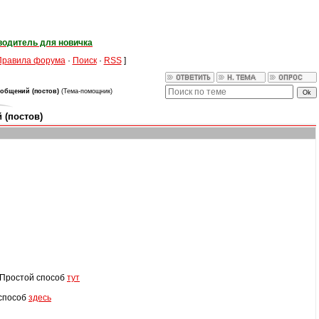
водитель для новичка
Правила форума
·
Поиск
·
RSS
]
общений (постов)
(Тема-помощник)
 (постов)
Простой способ
тут
способ
здесь