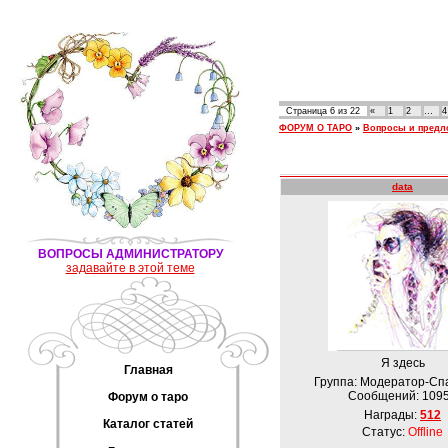
Страница
6
из
22
«
1
2
…
4
ФОРУМ О ТАРО
»
Вопросы и предло
data
ВОПРОСЫ АДМИНИСТРАТОРУ
задавайте в этой теме
Я здесь
Главная
Группа: Модератор-Сп
Сообщений:
109
Форум о таро
Награды:
512
Каталог статей
Статус:
Offline