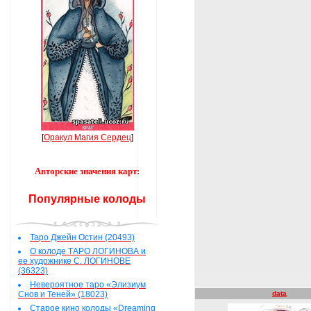
[
Оракул Магия Сердец
]
Авторские значения карт:
Популярные колоды
Таро Джейн Остин (20493)
О колоде ТАРО ЛОГИНОВА и
ее художнике С. ЛОГИНОВЕ
(36323)
Невероятное таро «Элизиум
Снов и Теней» (18023)
data
Старое кино колоды «Dreaming