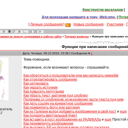
Конструктор раскладов
|
Для модерации напишите в тему -Welcome-
|
Путе
[
Личные сообщения()
·
Новые сообщения
·
Участники
·
6
5
7
8
…
21
22
»
жения по поводу содержания и работы сайта
»
Текущие вопросы
»
Функции при написании со
Функции при написании сообщений
Дата: Четверг, 09.12.2010, 15:38 | Сообщение #
1
Тема-помощник.
Форумчане, если возникают вопросы - спрашивайте.
Как обратиться к пользователю или как написать никнейм
Как отредактировать сообщение
Как цитировать
Как указать источник
Как повысить репутацию
Как убрать текст, картинки под спойлер
Проблема со спойлером: исчезновение части текста под ним
Как дать ссылку на конкретное сообщение
Как прикрепить фото или картинку
асатель
Как из Галереи колод добавить изображения в свой пост
и
еще
57
Как подарить виртуальный букет
Как вставить в пост изображение из РАДИКАЛа
и
еще
Простой 
Как перевернуть изображение
Как выложить БР на форум в виде готового расклада