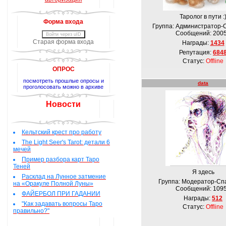
Таролог в пути :
Форма входа
Группа: Администратор-
Сообщений:
200
Войти через uID
Старая форма входа
Награды:
1434
Репутация:
684
Статус:
Offline
ОПРОС
посмотреть прошлые опросы и
data
проголосовать можно в архиве
Новости
Кельтский крест про работу
The Light Seer's Tarot: детали 6
мечей
Пример разбора карт Таро
Теней
Я здесь
Расклад на Лунное затмение
Группа: Модератор-Сп
на «Оракуле Полной Луны»
Сообщений:
109
ФАЙЕРБОЛ ПРИ ГАДАНИИ
Награды:
512
"Как задавать вопросы Таро
Статус:
Offline
правильно?"