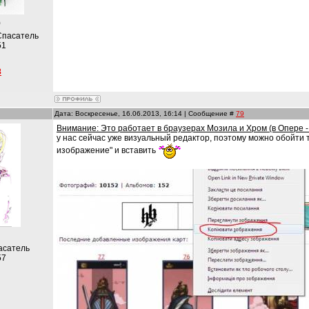
)
Спасатель
51
8
Дата: Воскресенье, 16.06.2013, 16:14 | Сообщение #
79
Внимание: Это работает в браузерах Мозила и Хром (в Опере - 
у нас сейчас уже визуальный редактор, поэтому можно обойти 
изображение" и вставить
асатель
57