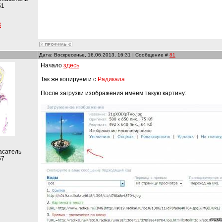
51
8
Дата: Воскресенье, 16.06.2013, 16:31 | Сообщение #
81
Начало
здесь
Так же копируем и с
Радикала
После загрузки изображения имеем такую картину:
асатель
57