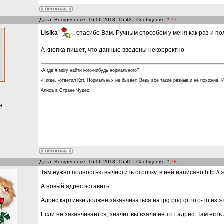
Дата: Воскресенье, 16.06.2013, 15:43 | Сообщение #
77
Lisika
, спасибо Вам. Ручным способом у меня как раз и по
А кнопка пишет, что данные введены некорректно
-А где я могу найти кого-нибудь нормального?
-Нигде, -ответил Кот. Нормальных не бывает. Ведь все такие разные и не похожие. 
Алиса в Стране Чудес.
е
4
Дата: Воскресенье, 16.06.2013, 15:45 | Сообщение #
78
Там нужно полностью вычистить строчку, в ней написано http:// э
А новый адрес вставить.
Адрес картинки должен заканчиваться на jpg png gif что-то из э
Если не заканчивается, значит вы взяли не тот адрес. Там есть 