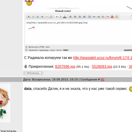
С Радикала копируем так же
http://spasateli.ucoz.ru/forum/6-1
Прикрепления:
8207696.jpg
·
5528093.jpg
·
3
(55.1 Kb)
(22.5 Kb)
Дата: Воскресенье, 16.06.2013, 16:15 | Сообщение #
80
data
, спасибо Датик, я и не знала, что у нас уже такой сервис
)
Спасатель