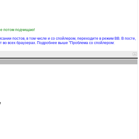
 ее потом подчищаю!
ании постов, в том числе и со спойлером, переходите в режим BB. В посте,
ет во всех браузерах. Подробнее выше "Проблема со спойлером:
и