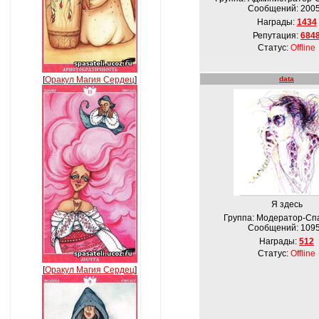
Сообщений:
200
Награды:
1434
Репутация:
684
Статус:
Offline
[
Оракул Магия Сердец
]
data
Я здесь
Группа: Модератор-Сп
Сообщений:
109
Награды:
512
Статус:
Offline
[
Оракул Магия Сердец
]