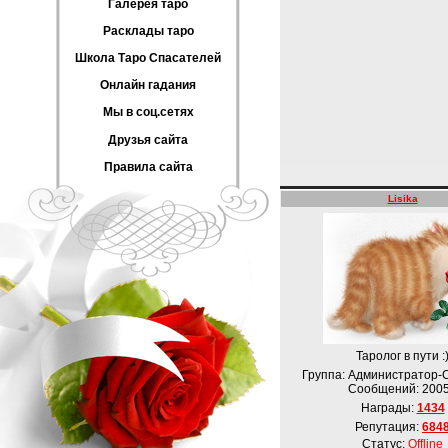
Галерея таро
Расклады таро
Школа Таро Спасателей
Онлайн гадания
Мы в соц.сетях
Друзья сайта
Правила сайта
Lisika
Таролог в пути :
Группа: Администратор-
Сообщений:
200
Награды:
1434
Репутация:
684
Статус:
Offline