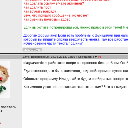
Как сделать ссылку в Чате активной?
Как удалить пост
Как вручить награду
Звук, что пришло сообщение, но его нет
Как сменить почтовый адрес
Если вы хотите потренироваться, можно прямо в этой теме! Я
Дорогие форумчане! Если есть проблемы с функциями при напис
который вы пишите справа вверху есть кнопка. Там все работа
исчезновение части текста под ним"
Дата: Воскресенье, 24.03.2013, 02:03 | Сообщение #
46
elaguaverde
, я работаю в опере совершенно без проблем. Осо
Единственное, что было замечено, под спойлером не нужно нажи
Обновите программу. Или давайте будем разбираться конкретно
Как именно у вас не переключается этот режим? Что вы видит
)
Спасатель
51
8