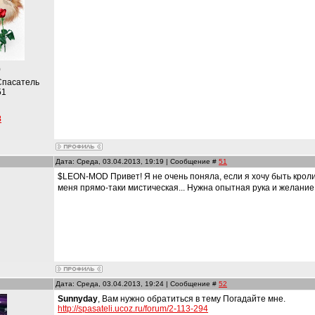
)
Спасатель
51
8
Дата: Среда, 03.04.2013, 19:19 | Сообщение #
51
$LEON-MOD Привет! Я не очень поняла, если я хочу быть кролико
меня прямо-таки мистическая... Нужна опытная рука и желани
и
Дата: Среда, 03.04.2013, 19:24 | Сообщение #
52
Sunnyday
, Вам нужно обратиться в тему Погадайте мне.
http://spasateli.ucoz.ru/forum/2-113-294