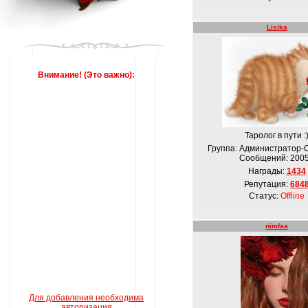
Lisika
Внимание! (Это важно):
Таролог в пути :
Группа: Администратор-
Сообщений:
200
Награды:
1434
Репутация:
684
Статус:
Offline
nimfaa
Для добавления необходима
авторизация