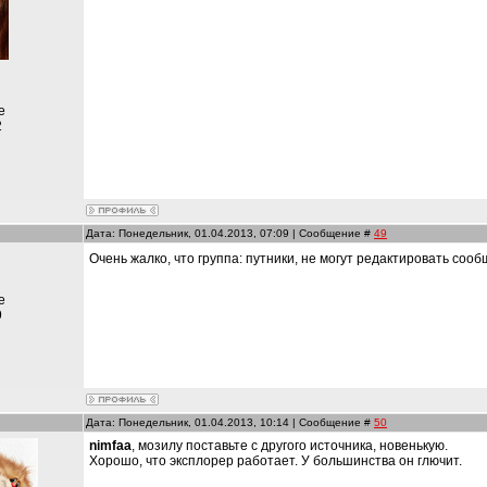
е
2
Дата: Понедельник, 01.04.2013, 07:09 | Сообщение #
49
Очень жалко, что группа: путники, не могут редактировать соо
е
9
Дата: Понедельник, 01.04.2013, 10:14 | Сообщение #
50
nimfaa
, мозилу поставьте с другого источника, новенькую.
Хорошо, что эксплорер работает. У большинства он глючит.