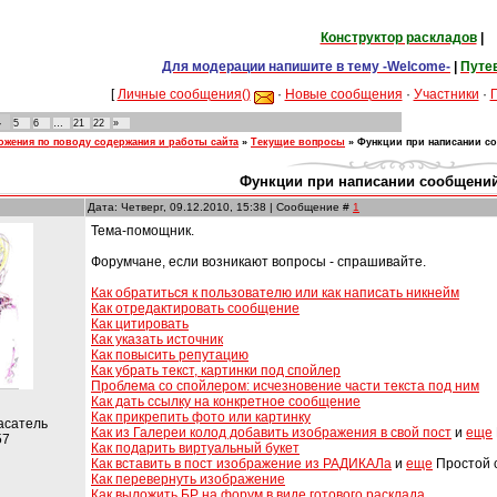
Конструктор раскладов
|
Для модерации напишите в тему -Welcome-
|
Путе
[
Личные сообщения()
·
Новые сообщения
·
Участники
·
4
5
6
…
21
22
»
жения по поводу содержания и работы сайта
»
Текущие вопросы
»
Функции при написании со
Функции при написании сообщений
Дата: Четверг, 09.12.2010, 15:38 | Сообщение #
1
Тема-помощник.
Форумчане, если возникают вопросы - спрашивайте.
Как обратиться к пользователю или как написать никнейм
Как отредактировать сообщение
Как цитировать
Как указать источник
Как повысить репутацию
Как убрать текст, картинки под спойлер
Проблема со спойлером: исчезновение части текста под ним
Как дать ссылку на конкретное сообщение
Как прикрепить фото или картинку
асатель
Как из Галереи колод добавить изображения в свой пост
и
еще
57
Как подарить виртуальный букет
Как вставить в пост изображение из РАДИКАЛа
и
еще
Простой 
Как перевернуть изображение
Как выложить БР на форум в виде готового расклада