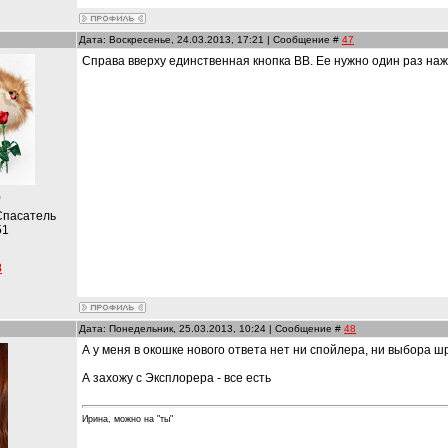
Дата: Воскресенье, 24.03.2013, 17:21 | Сообщение #
47
Справа вверху единственная кнопка ВВ. Ее нужно один раз наж
)
Спасатель
51
8
Дата: Понедельник, 25.03.2013, 10:24 | Сообщение #
48
А у меня в окошке нового ответа нет ни спойлера, ни выбора ш
А захожу с Эксплорера - все есть
Ирина, можно на "ты"