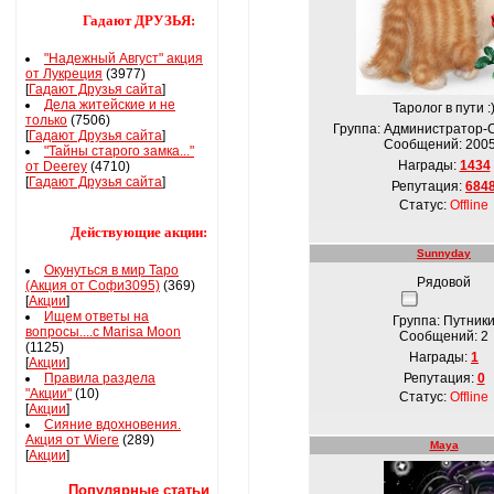
Гадают ДРУЗЬЯ:
"Надежный Август" акция
от Лукреция
(3977)
[
Гадают Друзья сайта
]
Дела житейские и не
Таролог в пути :
только
(7506)
Группа: Администратор-
[
Гадают Друзья сайта
]
Сообщений:
200
"Тайны старого замка..."
Награды:
1434
от Deerey
(4710)
[
Гадают Друзья сайта
]
Репутация:
684
Статус:
Offline
Действующие акции:
Sunnyday
Окунуться в мир Таро
Рядовой
(Акция от Софи3095)
(369)
[
Акции
]
Ищем ответы на
Группа: Путник
вопросы....с Marisa Moon
Сообщений:
2
(1125)
Награды:
1
[
Акции
]
Правила раздела
Репутация:
0
"Акции"
(10)
Статус:
Offline
[
Акции
]
Сияние вдохновения.
Акция от Wiere
(289)
Maya
[
Акции
]
Популярные статьи