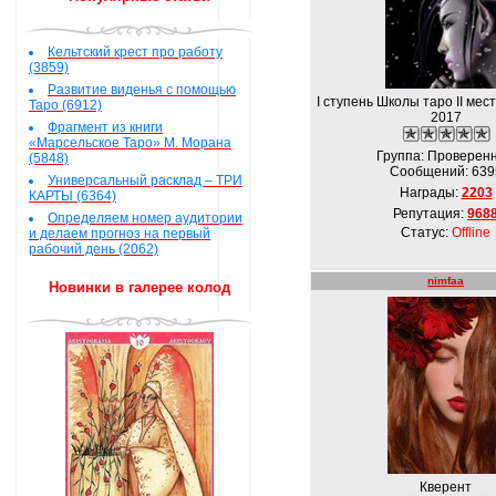
Кельтский крест про работу
(3859)
Развитие виденья с помощью
I ступень Школы таро II мес
Таро (6912)
2017
Фрагмент из книги
«Марсельское Таро» М. Морана
Группа: Проверен
(5848)
Сообщений:
639
Универсальный расклад – ТРИ
Награды:
2203
КАРТЫ (6364)
Репутация:
968
Определяем номер аудитории
Статус:
Offline
и делаем прогноз на первый
рабочий день (2062)
nimfaa
Новинки в галерее колод
Кверент