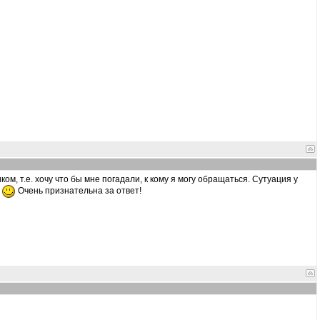
м, т.е. хочу что бы мне погадали, к кому я могу обращаться. Сутуация у
е
Очень признательна за ответ!