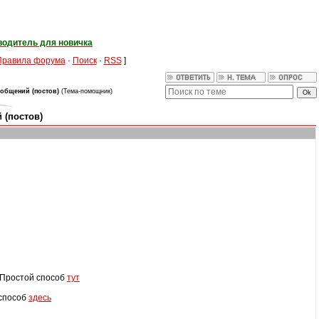
водитель для новичка
Правила форума
·
Поиск
·
RSS
]
общений (постов)
(Тема-помощник)
 (постов)
Простой способ
тут
способ
здесь