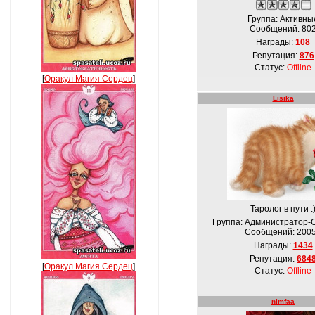
Группа: Активны
Сообщений:
80
Награды:
108
Репутация:
876
Статус:
Offline
[
Оракул Магия Сердец
]
Lisika
Таролог в пути :
Группа: Администратор-
Сообщений:
200
Награды:
1434
Репутация:
684
[
Оракул Магия Сердец
]
Статус:
Offline
nimfaa