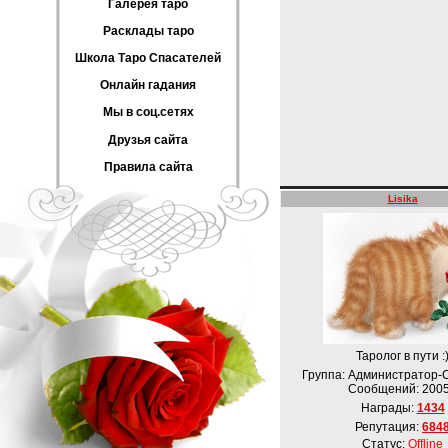
Галерея таро
Расклады таро
Школа Таро Спасателей
Онлайн гадания
Мы в соц.сетях
Друзья сайта
Правила сайта
Lisika
Таролог в пути :
Группа: Администратор-
Сообщений:
200
Награды:
1434
Репутация:
684
Статус:
Offline