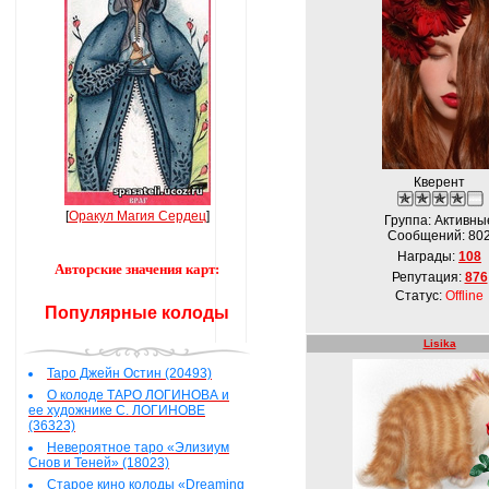
Кверент
[
Оракул Магия Сердец
]
Группа: Активны
Сообщений:
80
Награды:
108
Авторские значения карт:
Репутация:
876
Статус:
Offline
Популярные колоды
Lisika
Таро Джейн Остин (20493)
О колоде ТАРО ЛОГИНОВА и
ее художнике С. ЛОГИНОВЕ
(36323)
Невероятное таро «Элизиум
Снов и Теней» (18023)
Старое кино колоды «Dreaming