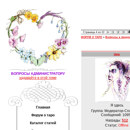
Страница
4
из
22
«
1
2
3
ФОРУМ О ТАРО
»
Вопросы и предло
data
ВОПРОСЫ АДМИНИСТРАТОРУ
задавайте в этой теме
Я здесь
Главная
Группа: Модератор-Сп
Сообщений:
109
Форум о таро
Награды:
512
Каталог статей
Статус:
Offline