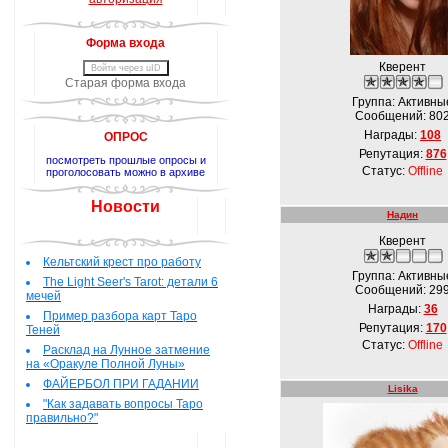
Форма входа
Кверент
Войти через uID
Старая форма входа
Группа: Активны
Сообщений:
80
Награды:
108
ОПРОС
Репутация:
876
посмотреть прошлые опросы и
Статус:
Offline
проголосовать можно в архиве
Новости
Надин
Кверент
Кельтский крест про работу
Группа: Активны
The Light Seer's Tarot: детали 6
Сообщений:
29
мечей
Награды:
36
Пример разбора карт Таро
Репутация:
170
Теней
Статус:
Offline
Расклад на Лунное затмение
на «Оракуле Полной Луны»
ФАЙЕРБОЛ ПРИ ГАДАНИИ
Lisika
"Как задавать вопросы Таро
правильно?"