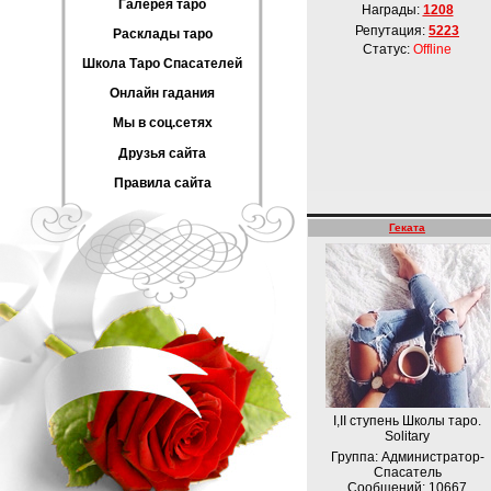
Галерея таро
Награды:
1208
Репутация:
5223
Расклады таро
Статус:
Offline
Школа Таро Спасателей
Онлайн гадания
Мы в соц.сетях
Друзья сайта
Правила сайта
Геката
I,II ступень Школы таро.
Solitary
Группа: Администратор-
Спасатель
Сообщений:
10667