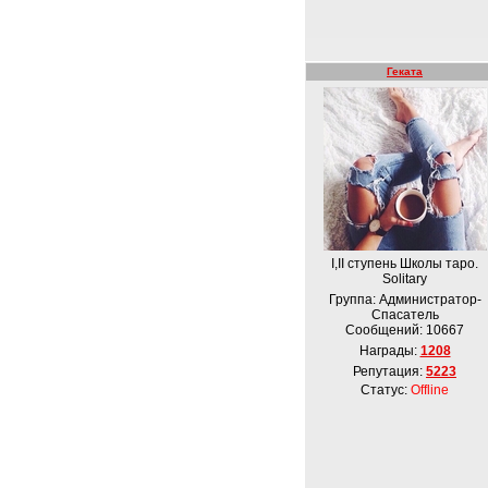
Геката
I,II ступень Школы таро.
Solitary
Группа: Администратор-
Спасатель
Сообщений:
10667
Награды:
1208
Репутация:
5223
Статус:
Offline