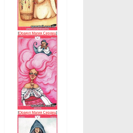
[
Оракул Магия Сердец
]
[
Оракул Магия Сердец
]