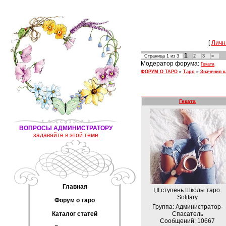
[
Личн
1
Страница
1
из
3
2
3
»
Модератор форума:
Геката
ФОРУМ О ТАРО
»
Таро
»
Значения к
Геката
ВОПРОСЫ АДМИНИСТРАТОРУ
задавайте в этой теме
Главная
I,II ступень Школы таро.
Solitary
Форум о таро
Группа: Администратор-
Спасатель
Каталог статей
Сообщений:
10667