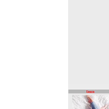
Геката