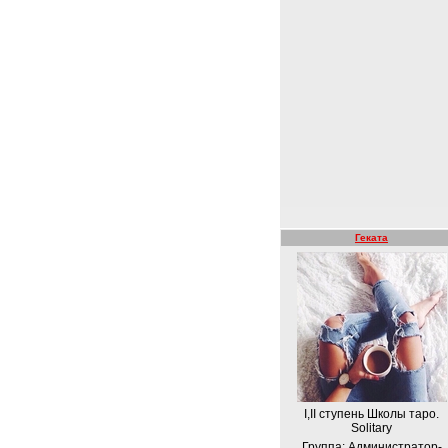
Геката
I,II ступень Школы таро.
Solitary
Группа: Администратор-