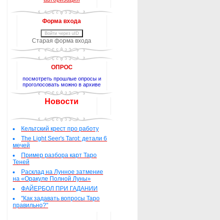
Форма входа
Войти через uID
Старая форма входа
ОПРОС
посмотреть прошлые опросы и
проголосовать можно в архиве
Новости
Кельтский крест про работу
The Light Seer's Tarot: детали 6
мечей
Пример разбора карт Таро
Теней
Расклад на Лунное затмение
на «Оракуле Полной Луны»
ФАЙЕРБОЛ ПРИ ГАДАНИИ
"Как задавать вопросы Таро
правильно?"