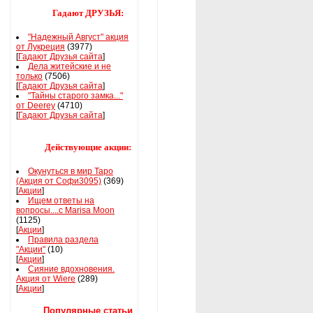
Гадают ДРУЗЬЯ:
"Надежный Август" акция
от Лукреция
(3977)
[
Гадают Друзья сайта
]
Дела житейские и не
только
(7506)
[
Гадают Друзья сайта
]
"Тайны старого замка..."
от Deerey
(4710)
[
Гадают Друзья сайта
]
Действующие акции:
Окунуться в мир Таро
(Акция от Софи3095)
(369)
[
Акции
]
Ищем ответы на
вопросы....с Marisa Moon
(1125)
[
Акции
]
Правила раздела
"Акции"
(10)
[
Акции
]
Сияние вдохновения.
Акция от Wiere
(289)
[
Акции
]
Популярные статьи