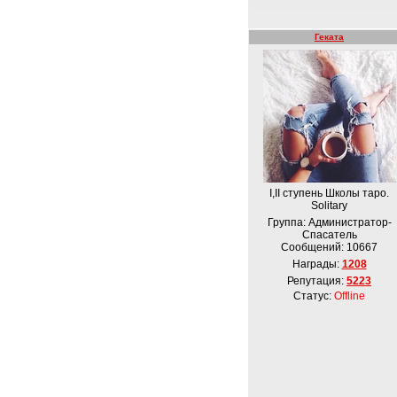
Геката
I,II ступень Школы таро.
Solitary
Группа: Администратор-
Спасатель
Сообщений:
10667
Награды:
1208
Репутация:
5223
Статус:
Offline