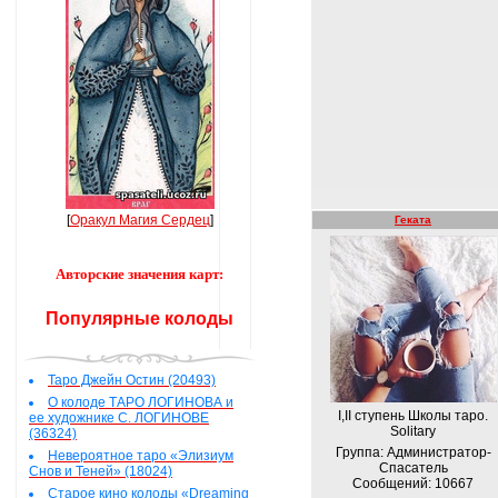
[
Оракул Магия Сердец
]
Геката
Авторские значения карт:
Популярные колоды
Таро Джейн Остин (20493)
О колоде ТАРО ЛОГИНОВА и
I,II ступень Школы таро.
ее художнике С. ЛОГИНОВЕ
Solitary
(36324)
Группа: Администратор-
Невероятное таро «Элизиум
Спасатель
Снов и Теней» (18024)
Сообщений:
10667
Старое кино колоды «Dreaming