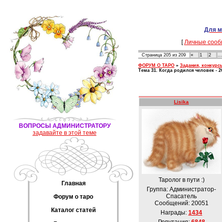
Для м
[
Личные сооб
Страница
205
из
209
«
1
2
…
ФОРУМ О ТАРО
»
Задания, конкурс
Тема 31. Когда родился человек - 
Lisika
ВОПРОСЫ АДМИНИСТРАТОРУ
задавайте в этой теме
Таролог в пути :)
Главная
Группа: Администратор-
Спасатель
Форум о таро
Сообщений:
20051
Каталог статей
Награды:
1434