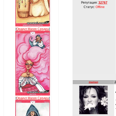
Репутация:
32767
Статус:
Offline
[
Оракул Магия Сердец
]
maman
[
Оракул Магия Сердец
]