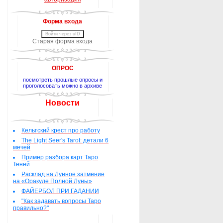
Форма входа
Войти через uID
Старая форма входа
ОПРОС
посмотреть прошлые опросы и
проголосовать можно в архиве
Новости
Кельтский крест про работу
The Light Seer's Tarot: детали 6
мечей
Пример разбора карт Таро
Теней
Расклад на Лунное затмение
на «Оракуле Полной Луны»
ФАЙЕРБОЛ ПРИ ГАДАНИИ
"Как задавать вопросы Таро
правильно?"