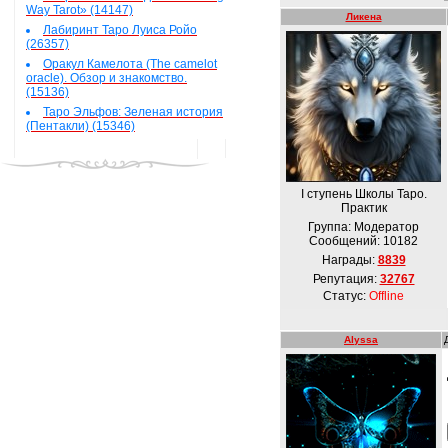
Way Tarot» (14147)
Ликена
Лабиринт Таро Луиса Ройо
(26357)
Оракул Камелота (The camelot
oracle). Обзор и знакомство.
(15136)
Таро Эльфов: Зеленая история
(Пентакли) (15346)
І ступень Школы Таро.
Практик
Группа: Модератор
Сообщений:
10182
Награды:
8839
Репутация:
32767
Статус:
Offline
Alyssa