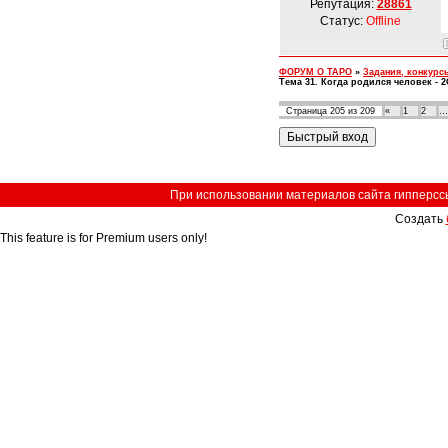
Репутация:
28861
Статус:
Offline
ФОРУМ О ТАРО
»
Задания, конкурс
Тема 31. Когда родился человек - 
Страница
205
из
209
«
1
2
…
При использовании материалов сайта гипперссыл
Создать
This feature is for Premium users only!