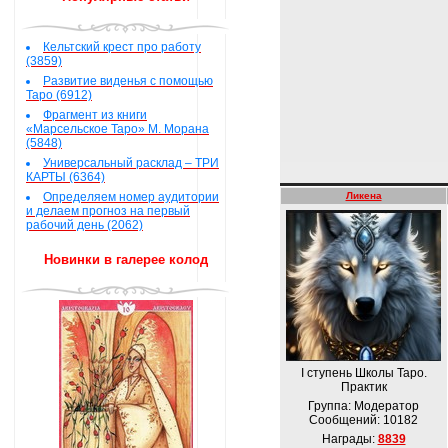
Кельтский крест про работу
(3859)
Развитие виденья с помощью
Таро (6912)
Фрагмент из книги
«Марсельское Таро» М. Морана
(5848)
Универсальный расклад – ТРИ
КАРТЫ (6364)
Определяем номер аудитории
Ликена
и делаем прогноз на первый
рабочий день (2062)
Новинки в галерее колод
І ступень Школы Таро.
Практик
Группа: Модератор
Сообщений:
10182
Награды:
8839