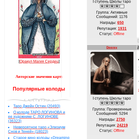
I ступень Школы таро
Группа: Активные
Сообщений:
1176
Награды:
650
Репутация:
1931
Статус:
Offline
Deerey
[
Оракул Магия Сердец
]
Авторские значения карт:
Популярные колоды
I ступень Школы таро
Таро Джейн Остин (20493)
Группа: Проверенные
О колоде ТАРО ЛОГИНОВА и
Сообщений:
5294
ее художнике С. ЛОГИНОВЕ
Награды:
2750
(36323)
Репутация:
24219
Невероятное таро «Элизиум
Статус:
Offline
Снов и Теней» (18023)
Старое кино колоды «Dreaming