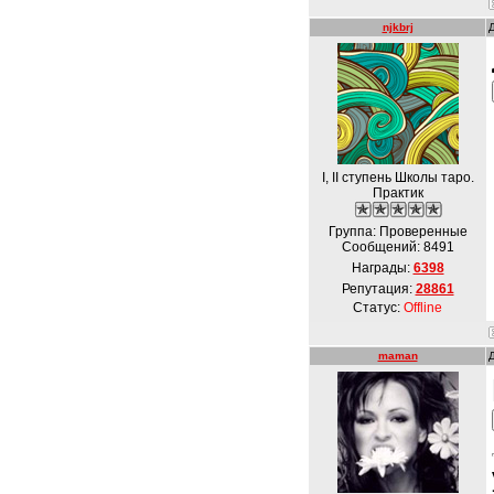
njkbrj
I, II ступень Школы таро.
Практик
Группа: Проверенные
Сообщений:
8491
Награды:
6398
Репутация:
28861
Статус:
Offline
maman