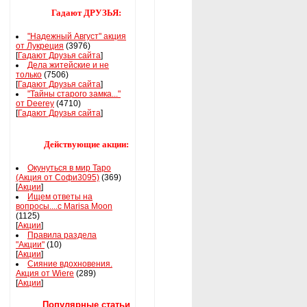
Гадают ДРУЗЬЯ:
"Надежный Август" акция
от Лукреция
(3976)
[
Гадают Друзья сайта
]
Дела житейские и не
только
(7506)
[
Гадают Друзья сайта
]
"Тайны старого замка..."
от Deerey
(4710)
[
Гадают Друзья сайта
]
Действующие акции:
Окунуться в мир Таро
(Акция от Софи3095)
(369)
[
Акции
]
Ищем ответы на
вопросы....с Marisa Moon
(1125)
[
Акции
]
Правила раздела
"Акции"
(10)
[
Акции
]
Сияние вдохновения.
Акция от Wiere
(289)
[
Акции
]
Популярные статьи