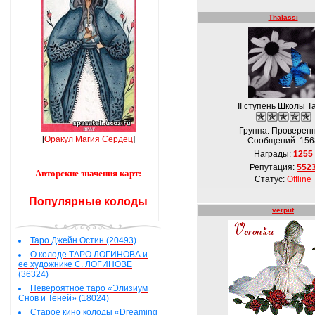
Thalassi
IІ ступень Школы Т
Группа: Проверен
[
Оракул Магия Сердец
]
Сообщений:
156
Награды:
1255
Репутация:
552
Авторские значения карт:
Статус:
Offline
Популярные колоды
verput
Таро Джейн Остин (20493)
О колоде ТАРО ЛОГИНОВА и
ее художнике С. ЛОГИНОВЕ
(36324)
Невероятное таро «Элизиум
Снов и Теней» (18024)
Старое кино колоды «Dreaming