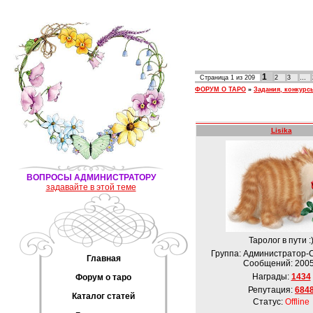
1
Страница
1
из
209
2
3
…
ФОРУМ О ТАРО
»
Задания, конкурс
Lisika
ВОПРОСЫ АДМИНИСТРАТОРУ
задавайте в этой теме
Таролог в пути :
Группа: Администратор-
Главная
Сообщений:
200
Награды:
1434
Форум о таро
Репутация:
684
Каталог статей
Статус:
Offline