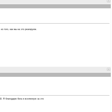
из того, как мы на это реагируем.
й. Я благодарю бога и вселенную за это