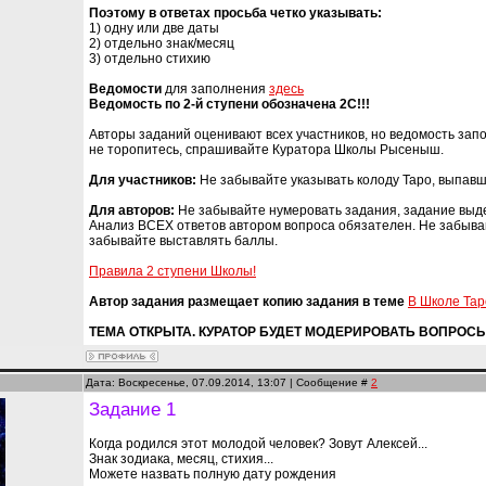
Поэтому в ответах просьба четко указывать:
1) одну или две даты
2) отдельно знак/месяц
3) отдельно стихию
Ведомости
для заполнения
здесь
Ведомость по 2-й ступени обозначена 2С!!!
Авторы заданий оценивают всех участников, но ведомость заполн
не торопитесь, спрашивайте Куратора Школы Рысеныш.
Для участников:
Не забывайте указывать колоду Таро, выпавш
Для авторов:
Не забывайте нумеровать задания, задание выд
Анализ ВСЕХ ответов автором вопроса обязателен. Не забывай
забывайте выставлять баллы.
Правила 2 ступени Школы!
Автор задания размещает копию задания в теме
В Школе Тар
ТЕМА ОТКРЫТА. КУРАТОР БУДЕТ МОДЕРИРОВАТЬ ВОПРОС
Дата: Воскресенье, 07.09.2014, 13:07 | Сообщение #
2
Задание 1
Когда родился этот молодой человек? Зовут Алексей...
Знак зодиака, месяц, стихия...
Можете назвать полную дату рождения