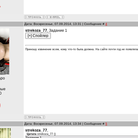
1
Дата: Воскресенье, 07.09.2014, 13:31 | Сообщение #
4
strekoza_77
, Задание 1
Приношу извинение всем, кому что-то была должна. На сайте почти год не появлял
аро
ные
0
3
Дата: Воскресенье, 07.09.2014, 13:34 | Сообщение #
5
strekoza_77
,
Цитата
strekoza_77
(
)
Задание 1