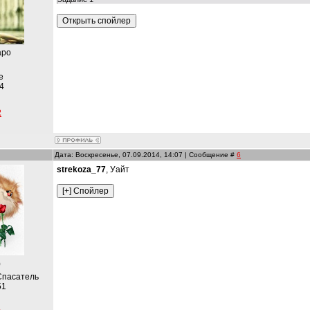
аро
е
4
2
Дата: Воскресенье, 07.09.2014, 14:07 | Сообщение #
6
strekoza_77
, Уайт
)
Спасатель
51