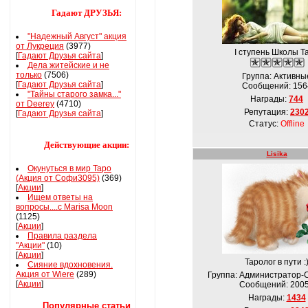
Гадают ДРУЗЬЯ:
"Надежный Август" акция
от Лукреция
(3977)
І ступень Школы Т
[
Гадают Друзья сайта
]
Дела житейские и не
только
(7506)
Группа: Активны
[
Гадают Друзья сайта
]
Сообщений:
156
"Тайны старого замка..."
Награды:
744
от Deerey
(4710)
Репутация:
230
[
Гадают Друзья сайта
]
Статус:
Offline
Действующие акции:
Lisika
Окунуться в мир Таро
(Акция от Софи3095)
(369)
[
Акции
]
Ищем ответы на
вопросы....с Marisa Moon
(1125)
[
Акции
]
Правила раздела
"Акции"
(10)
[
Акции
]
Таролог в пути :
Сияние вдохновения.
Акция от Wiere
(289)
Группа: Администратор-
[
Акции
]
Сообщений:
200
Награды:
1434
Популярные статьи