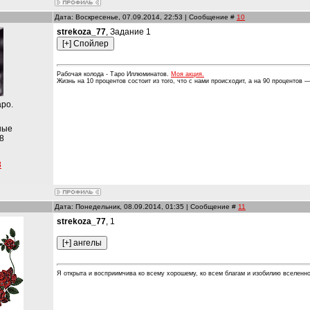
Дата: Воскресенье, 07.09.2014, 22:53 | Сообщение #
10
strekoza_77
, Задание 1
Рабочая колода - Таро Иллюминатов.
Моя акция.
Жизнь на 10 процентов состоит из того, что с нами происходит, а на 90 процентов — 
аро.
ные
8
3
Дата: Понедельник, 08.09.2014, 01:35 | Сообщение #
11
strekoza_77
, 1
Я открыта и восприимчива ко всему хорошему, ко всем благам и изобилию вселенно