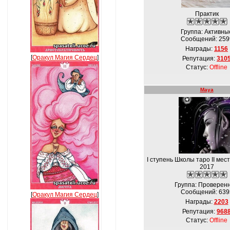
Практик
Группа: Активны
Сообщений:
259
Награды:
1156
[
Оракул Магия Сердец
]
Репутация:
310
Статус:
Offline
Maya
I ступень Школы таро II мес
2017
Группа: Проверен
Сообщений:
639
[
Оракул Магия Сердец
]
Награды:
2203
Репутация:
968
Статус:
Offline