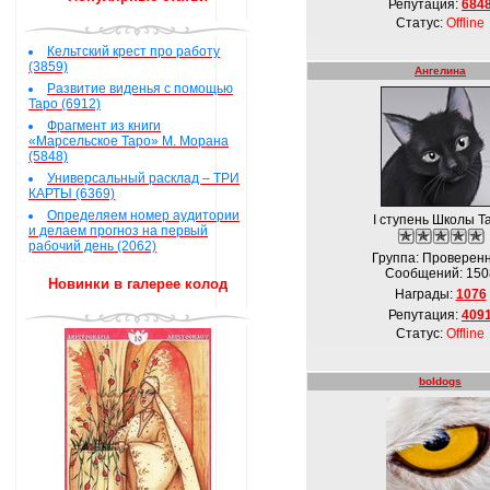
Репутация:
684
Статус:
Offline
Кельтский крест про работу
(3859)
Ангелина
Развитие виденья с помощью
Таро (6912)
Фрагмент из книги
«Марсельское Таро» М. Морана
(5848)
Универсальный расклад – ТРИ
КАРТЫ (6369)
Определяем номер аудитории
I ступень Школы Т
и делаем прогноз на первый
рабочий день (2062)
Группа: Проверен
Сообщений:
150
Новинки в галерее колод
Награды:
1076
Репутация:
409
Статус:
Offline
boldogs