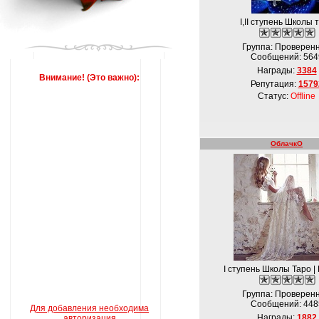
I,ІІ ступень Школы 
Группа: Проверен
Сообщений:
564
Награды:
3384
Внимание! (Это важно):
Репутация:
1579
Статус:
Offline
ОблачкО
I ступень Школы Таро |
Группа: Проверен
Сообщений:
448
Для добавления необходима
Награды:
1882
авторизация