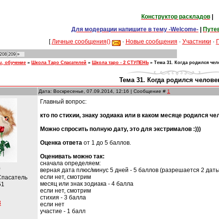
Конструктор раскладов
|
Для модерации напишите в тему -Welcome-
|
Путе
[
Личные сообщения()
·
Новые сообщения
·
Участники
·
208
209
»
ы, обучение
»
Школа Таро Спасателей
»
Школа таро - 2 СТУПЕНЬ
»
Тема 31. Когда родился чел
Тема 31. Когда родился человек
Дата: Воскресенье, 07.09.2014, 12:16 | Сообщение #
1
Главный вопрос:
кто по стихии, знаку зодиака или в каком месяце родился ч
Можно спросить полную дату, это для экстрималов :)))
Оценка ответа
от 1 до 5 баллов.
Оценивать можно так:
сначала определяем:
)
верная дата плюс/минус 5 дней - 5 баллов (разрешается 2 даты
если нет, смотрим
Спасатель
месяц или знак зодиака - 4 балла
51
если нет, смотрим
стихия - 3 балла
8
если нет
участие - 1 балл