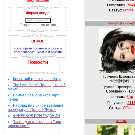
Репутация:
764
Статус:
Offline
Форма входа
Войти через uID
alisa@v@strane@
Старая форма входа
ОПРОС
посмотреть прошлые опросы и
проголосовать можно в архиве
Новости
I ступень Школы т
Кельтский крест про работу
The Light Seer's Tarot: детали 6
Группа: Проверен
мечей
Сообщений:
118
Пример разбора карт Таро
Награды:
694
Теней
Репутация:
411
Расклад на Лунное затмение
Статус:
Offline
на «Оракуле Полной Луны»
ФАЙЕРБОЛ ПРИ ГАДАНИИ
Jamitte
"Как задавать вопросы Таро
правильно?"