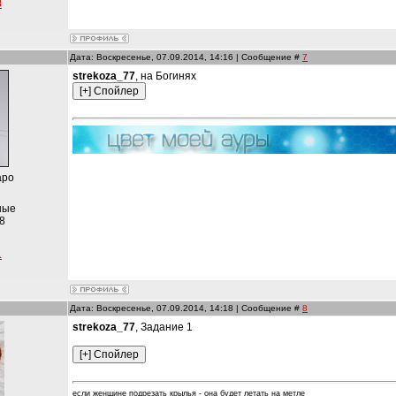
8
Дата: Воскресенье, 07.09.2014, 14:16 | Сообщение #
7
strekoza_77
, на Богинях
аро
ные
8
1
Дата: Воскресенье, 07.09.2014, 14:18 | Сообщение #
8
strekoza_77
, Задание 1
если женщине подрезать крылья - она будет летать на метле