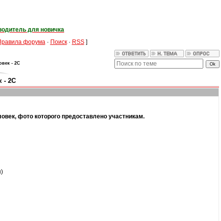
водитель для новичка
Правила форума
·
Поиск
·
RSS
]
овек - 2С
 - 2С
еловек, фото которого предоставлено участникам.
)