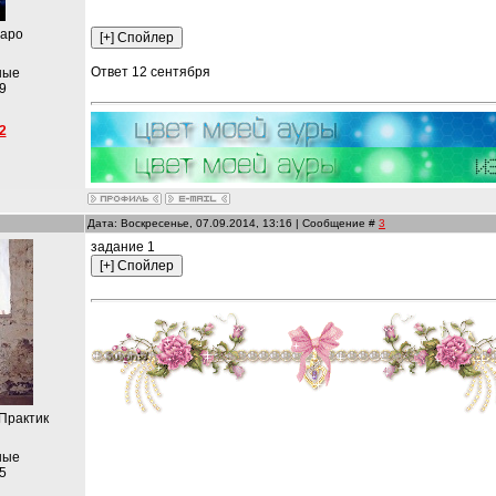
таро
Ответ 12 сентября
ные
9
2
Дата: Воскресенье, 07.09.2014, 13:16 | Сообщение #
3
задание 1
 Практик
ные
5