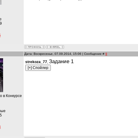
е
9
5
Дата: Воскресенье, 07.09.2014, 15:06 | Сообщение #
9
Задание 1
strekoza_77
,
то в Конкурсе
ные
5
8