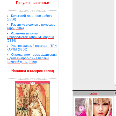
Популярные статьи
Кельтский крест про работу
(3856)
Развитие виденья с помощью
Таро (6904)
Фрагмент из книги
«Марсельское Таро» М. Морана
(5844)
Универсальный расклад – ТРИ
КАРТЫ (6356)
Определяем номер аудитории
и делаем прогноз на первый
рабочий день (2059)
Новинки в галерее колод
Leliya