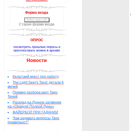
Форма входа
Войти через uID
Старая форма входа
ОПРОС
посмотреть прошлые опросы и
проголосовать можно в архиве
Новости
Кельтский крест про работу
The Light Seer's Tarot: детали 6
мечей
Пример разбора карт Таро
Теней
Расклад на Лунное затмение
на «Оракуле Полной Луны»
ФАЙЕРБОЛ ПРИ ГАДАНИИ
"Как задавать вопросы Таро
правильно?"