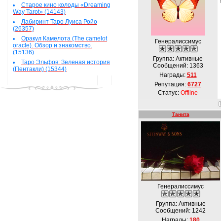
Старое кино колоды «Dreaming
Way Tarot» (14143)
Лабиринт Таро Луиса Ройо
(26357)
Оракул Камелота (The camelot
Генералиссимус
oracle). Обзор и знакомство.
(15136)
Группа: Активные
Таро Эльфов: Зеленая история
Сообщений:
1363
(Пентакли) (15344)
Награды:
511
Репутация:
6727
Статус:
Offline
Танита
Генералиссимус
Группа: Активные
Сообщений:
1242
Награды:
180