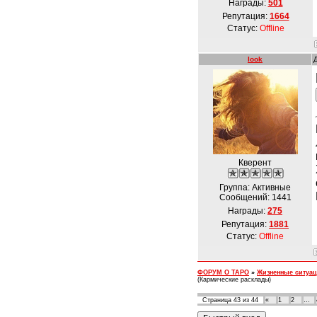
Награды:
501
Репутация:
1664
Статус:
Offline
look
Кверент
Группа: Активные
Сообщений:
1441
Награды:
275
Репутация:
1881
Статус:
Offline
ФОРУМ О ТАРО
»
Жизненные ситуа
(Кармические расклады)
Страница
43
из
44
«
1
2
…