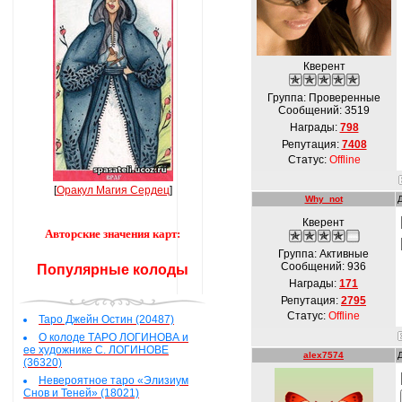
Кверент
Группа: Проверенные
Сообщений:
3519
Награды:
798
Репутация:
7408
Статус:
Offline
[
Оракул Магия Сердец
]
Why_not
Кверент
Авторские значения карт:
Группа: Активные
Сообщений:
936
Популярные колоды
Награды:
171
Репутация:
2795
Статус:
Offline
Таро Джейн Остин (20487)
О колоде ТАРО ЛОГИНОВА и
ее художнике С. ЛОГИНОВЕ
alex7574
(36320)
Невероятное таро «Элизиум
Снов и Теней» (18021)