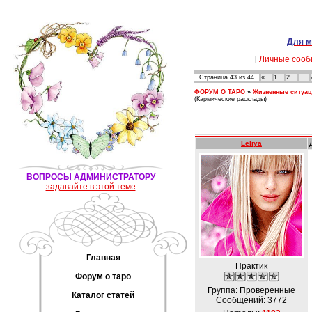
Для м
[
Личные сооб
Страница
43
из
44
«
1
2
…
ФОРУМ О ТАРО
»
Жизненные ситуа
(Кармические расклады)
Leliya
ВОПРОСЫ АДМИНИСТРАТОРУ
задавайте в этой теме
Главная
Практик
Форум о таро
Группа: Проверенные
Каталог статей
Сообщений:
3772