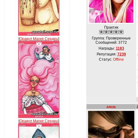
Практик
Группа: Проверенные
[
Оракул Магия Сердец
]
Сообщений:
3772
Награды:
1183
Репутация:
7239
Статус:
Offline
адель
[
Оракул Магия Сердец
]