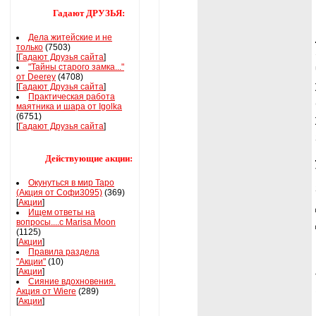
Гадают ДРУЗЬЯ:
Дела житейские и не
только
(7503)
[
Гадают Друзья сайта
]
"Тайны старого замка..."
от Deerey
(4708)
[
Гадают Друзья сайта
]
Практическая работа
маятника и шара от Igolka
(6751)
[
Гадают Друзья сайта
]
Действующие акции:
Окунуться в мир Таро
(Акция от Софи3095)
(369)
[
Акции
]
Ищем ответы на
вопросы....с Marisa Moon
(1125)
[
Акции
]
Правила раздела
"Акции"
(10)
[
Акции
]
Сияние вдохновения.
Акция от Wiere
(289)
[
Акции
]