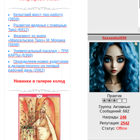
Кельтский крест про работу
(3859)
Развитие виденья с помощью
Таро (6912)
Фрагмент из книги
Kassandra3556
«Марсельское Таро» М. Морана
(5848)
Универсальный расклад – ТРИ
КАРТЫ (6369)
Определяем номер аудитории
и делаем прогноз на первый
рабочий день (2062)
Новинки в галерее колод
Практик
Группа: Активные
Сообщений:
682
Награды:
246
Репутация:
2542
Статус:
Offline