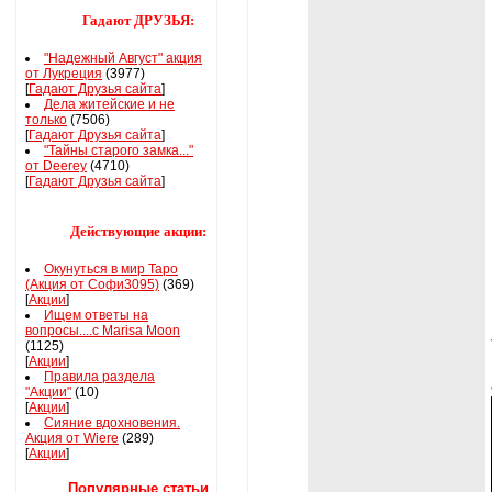
Гадают ДРУЗЬЯ:
"Надежный Август" акция
от Лукреция
(3977)
[
Гадают Друзья сайта
]
Дела житейские и не
только
(7506)
[
Гадают Друзья сайта
]
"Тайны старого замка..."
от Deerey
(4710)
[
Гадают Друзья сайта
]
Действующие акции:
Окунуться в мир Таро
(Акция от Софи3095)
(369)
[
Акции
]
Ищем ответы на
вопросы....с Marisa Moon
(1125)
[
Акции
]
Правила раздела
"Акции"
(10)
[
Акции
]
Сияние вдохновения.
Акция от Wiere
(289)
[
Акции
]
Популярные статьи