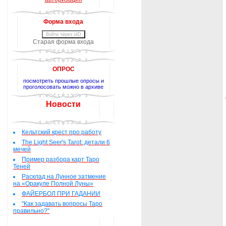
Форма входа
Войти через uID
Старая форма входа
ОПРОС
посмотреть прошлые опросы и
проголосовать можно в архиве
Новости
Кельтский крест про работу
The Light Seer's Tarot: детали 6
мечей
Пример разбора карт Таро
Теней
Расклад на Лунное затмение
на «Оракуле Полной Луны»
ФАЙЕРБОЛ ПРИ ГАДАНИИ
"Как задавать вопросы Таро
правильно?"