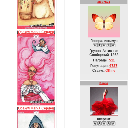
alex7574
[
Оракул Магия Сердец
]
Генералиссимус
Группа: Активные
Сообщений:
1363
Награды:
511
Репутация:
6727
Статус:
Offline
Ksana
[
Оракул Магия Сердец
]
Кверент