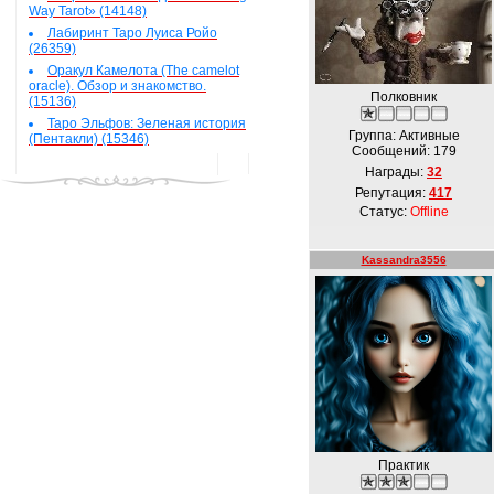
Way Tarot» (14148)
Лабиринт Таро Луиса Ройо
(26359)
Оракул Камелота (The camelot
oracle). Обзор и знакомство.
Полковник
(15136)
Таро Эльфов: Зеленая история
Группа: Активные
(Пентакли) (15346)
Сообщений:
179
Награды:
32
Репутация:
417
Статус:
Offline
Kassandra3556
Практик