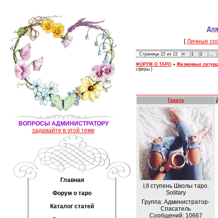
Для
[
Личные со
Страница
22
из
22
«
1
2
…
ФОРУМ О ТАРО
»
Жизненные ситуа
сферы.)
Геката
ВОПРОСЫ АДМИНИСТРАТОРУ
задавайте в этой теме
Главная
I,II ступень Школы таро.
Solitary
Форум о таро
Группа: Администратор-
Каталог статей
Спасатель
Сообщений:
10667