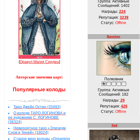
Группа: Активные
Сообщений:
1402
Награды:
224
Репутация:
3239
Статус:
Offline
Banshee
[
Оракул Магия Сердец
]
Авторские значения карт:
Полковник
Популярные колоды
Группа: Активные
Сообщений:
182
Награды:
29
Репутация:
426
Таро Джейн Остин (20493)
Статус:
Offline
О колоде ТАРО ЛОГИНОВА и
ее художнике С. ЛОГИНОВЕ
(36324)
Sati
Невероятное таро «Элизиум
Снов и Теней» (18024)
Старое кино колоды «Dreaming