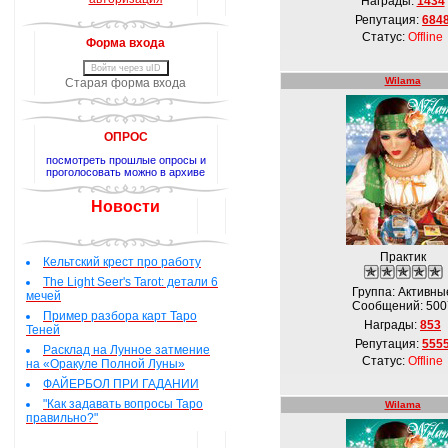
Награды:
1434
Репутация:
684
Статус:
Offline
Форма входа
Войти через uID
Wilama
Старая форма входа
ОПРОС
посмотреть прошлые опросы и
проголосовать можно в архиве
Новости
Практик
Кельтский крест про работу
The Light Seer's Tarot: детали 6
Группа: Активны
мечей
Сообщений:
500
Пример разбора карт Таро
Награды:
853
Теней
Репутация:
555
Расклад на Лунное затмение
Статус:
Offline
на «Оракуле Полной Луны»
ФАЙЕРБОЛ ПРИ ГАДАНИИ
"Как задавать вопросы Таро
Wilama
правильно?"