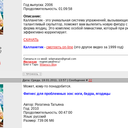
Год выпуска: 2006
Продолжительность: 01:09:58
Описание:
Калланетик - это уникальная система упражнений, вызывающих
талантливый скульптор, поможет вам вылепить новую фигуру с
форма ягодиц. Это комплекс особой гимнастики, который при 
эффективно корректирует.
СКАЧАТЬ
Калланетик
-
смотреть on-line
(это другое видео за 1999 год)
е
7
Связаться со мной: wilamataro@gmail.com
Инстаграм
- подписывайтесь!
5
Блог о Таро:
Wilama's Blog
Дата: Среда, 19.01.2011, 13:57 | Сообщение #
22
Может, кому-то понадобится.
Фитнес для проблемных зон: ноги, бедра, ягодицы
Автор: Рогатина Татьяна
Год: 2010
Продолжительность: 00:47:00
Язык: русский
Размер: 739.06 Мб