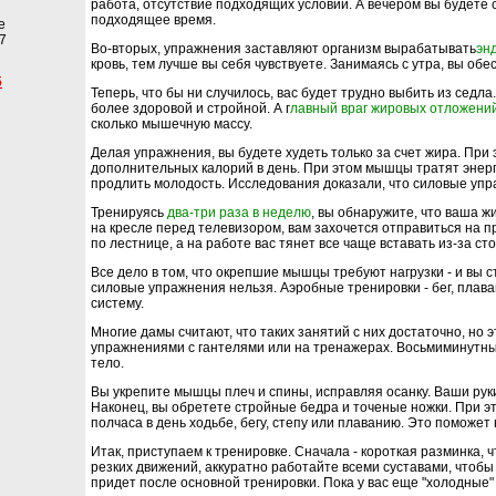
работа, отсутствие подходящих условий. А вечером вы будете 
подходящее время.
е
7
Во-вторых, упражнения заставляют организм вырабатывать
эн
кровь, тем лучше вы себя чувствуете. Занимаясь с утра, вы об
5
Теперь, что бы ни случилось, вас будет трудно выбить из седла
более здоровой и стройной. А г
лавный враг жировых отложени
сколько мышечную массу.
Делая упражнения, вы будете худеть только за счет жира. При
дополнительных калорий в день. При этом мышцы тратят энерг
продлить молодость. Исследования доказали, что силовые упра
Тренируясь
два-три раза в неделю
, вы обнаружите, что ваша ж
на кресле перед телевизором, вам захочется отправиться на п
по лестнице, а на работе вас тянет все чаще вставать из-за с
Все дело в том, что окрепшие мышцы требуют нагрузки - и вы 
силовые упражнения нельзя. Аэробные тренировки - бег, плаван
систему.
Многие дамы считают, что таких занятий с них достаточно, но
упражнениями с гантелями или на тренажерах. Восьмиминутны
тело.
Вы укрепите мышцы плеч и спины, исправляя осанку. Ваши рук
Наконец, вы обретете стройные бедра и точеные ножки. При эт
полчаса в день ходьбе, бегу, степу или плаванию. Это поможет 
Итак, приступаем к тренировке. Сначала - короткая разминка, 
резких движений, аккуратно работайте всеми суставами, чтобы
придет после основной тренировки. Пока у вас еще "холодные" 