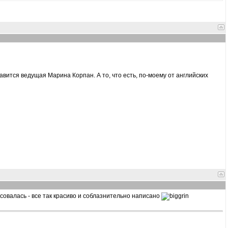
равится ведущая Марина Корпан. А то, что есть, по-моему от английских
есовалась - все так красиво и соблазнительно написано