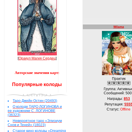
Wilama
[
Оракул Магия Сердец
]
Авторские значения карт:
Практик
Популярные колоды
Группа: Активны
Сообщений:
500
Награды:
853
Таро Джейн Остин (20493)
Репутация:
555
О колоде ТАРО ЛОГИНОВА и
Статус:
Offline
ее художнике С. ЛОГИНОВЕ
(36323)
Невероятное таро «Элизиум
Снов и Теней» (18023)
Старое кино колоды «Dreaming