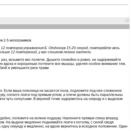
м 2-5 килограммов.
 12 повторов упражнения Б. Отдохнув 15-20 секунд, повторяйте весь
больше 12 повторений, у вас слишком легкие гантели.
 раз, возьмите вес полегче. Дышите спокойно и ровно, не задерживайте
их вдоха и хорошенько потяните все мышцы, уделяя особое внимание тем,
бкой и уменьшите риск травм.
пол. Если ваша поясница не касается пола, подложите под нее сложенное
уку, согните локти под прямым углом, а плечи должны быть параллельны
ти чуть согнутыми. В верхней точке задержитесь на секунду и с выдохом
еудобно, положите на колени подушку. Наклоните прямую спину вперед.
лом. На выдохе медленно поднимайте локти к потолку, с силой сводя
а одну секунду и медленно, на вдохе вернитесь в исходное положение. Один