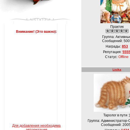
Практик
Внимание! (Это важно):
Группа: Активны
Сообщений:
500
Награды:
853
Репутация:
555
Статус:
Offline
Lisika
Таролог в пути :
Группа: Администратор-
Сообщений:
200
Для добавления необходима
авторизация