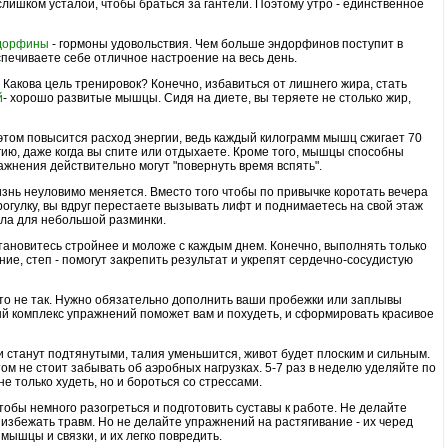
слишком усталой, чтобы браться за гантели. Поэтому утро - единственное
дорфины
- гормоны удовольствия. Чем больше эндорфинов поступит в
еспечиваете себе отличное настроение на весь день.
. Какова цель тренировок? Конечно, избавиться от лишнего жира, стать
й
- хорошо развитые мышцы. Сидя на диете, вы теряете не столько жир,
 этом повысится расход энергии, ведь каждый килограмм мышц сжигает 70
ию, даже когда вы спите или отдыхаете. Кроме того, мышцы способны
жнения действительно могут "повернуть время вспять".
изнь неуловимо меняется. Вместо того чтобы по привычке коротать вечера
рогулку, вы вдруг перестаете вызывать лифт и поднимаетесь на свой этаж
тола для небольшой разминки.
становитесь стройнее и моложе с каждым днем. Конечно, выполнять только
ие, степ - помогут закрепить результат и укрепят сердечно-сосудистую
 это не так. Нужно обязательно дополнить ваши пробежки или заплывы
й комплекс упражнений поможет вам и похудеть, и сформировать красивое
и станут подтянутыми, талия уменьшится, живот будет плоским и сильным.
ом не стоит забывать об аэробных нагрузках. 5-7 раз в неделю уделяйте по
не только худеть, но и бороться со стрессами.
чтобы немного разогреться и подготовить суставы к работе. Не делайте
 избежать травм. Но не делайте упражнений на растягивание - их черед
мышцы и связки, и их легко повредить.