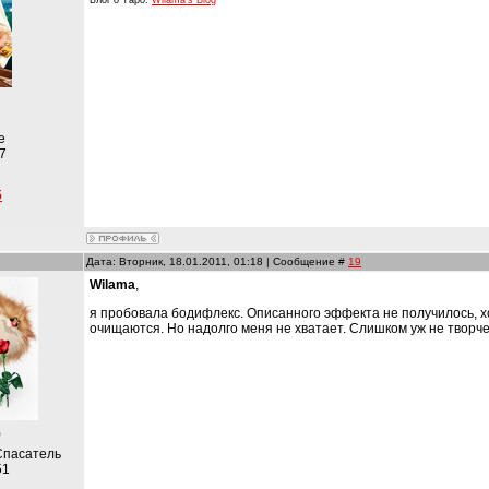
Блог о Таро:
Wilama's Blog
е
7
5
Дата: Вторник, 18.01.2011, 01:18 | Сообщение #
19
Wilama
,
я пробовала бодифлекс. Описанного эффекта не получилось, х
очищаются. Но надолго меня не хватает. Слишком уж не творче
)
Спасатель
51