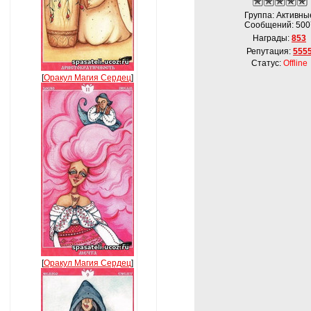
Группа: Активны
Сообщений:
500
Награды:
853
Репутация:
555
Статус:
Offline
[
Оракул Магия Сердец
]
[
Оракул Магия Сердец
]