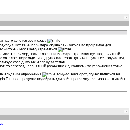
ам часто хочется все и сразу
одходит. Вот тебе, к примеру, скучно заниматься по программе для
ню - чтобы было к чему стремиться
рамме. Например, начинала с Рейнбо Марс - красивая музыка, приятный
 хотелось переходить на других мастеров. Тут у меня уже все получается,
олирую свое дыхание и слежу за телом.
ешат, то перевод непонятный (особенно с дыханием), то упражнения такие,
ие и сидячие упражнения
Кому-то, наоборот, скучно валяться на
Главное - разумно подобрать для себя программу тренировок - и чтобы
ы.