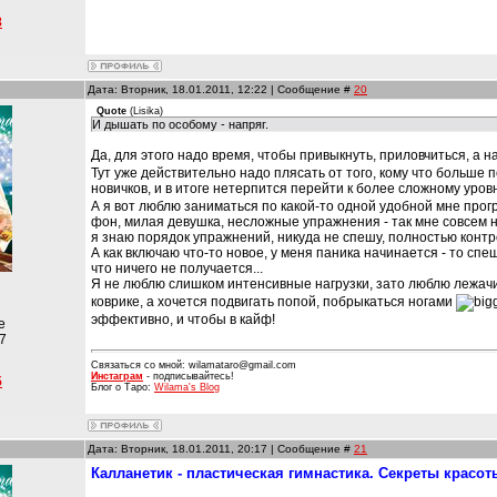
8
Дата: Вторник, 18.01.2011, 12:22 | Сообщение #
20
Quote
(
Lisika
)
И дышать по особому - напряг.
Да, для этого надо время, чтобы привыкнуть, приловчиться, а н
Тут уже действительно надо плясать от того, кому что больше п
новичков, и в итоге нетерпится перейти к более сложному уров
А я вот люблю заниматься по какой-то одной удобной мне прог
фон, милая девушка, несложные упражнения - так мне совсем не
я знаю порядок упражнений, никуда не спешу, полностью контр
А как включаю что-то новое, у меня паника начинается - то сп
что ничего не получается...
Я не люблю слишком интенсивные нагрузки, зато люблю лежач
коврике, а хочется подвигать попой, побрыкаться ногами
эффективно, и чтобы в кайф!
е
7
Связаться со мной: wilamataro@gmail.com
Инстаграм
- подписывайтесь!
5
Блог о Таро:
Wilama's Blog
Дата: Вторник, 18.01.2011, 20:17 | Сообщение #
21
Калланетик - пластическая гимнастика. Секреты красот