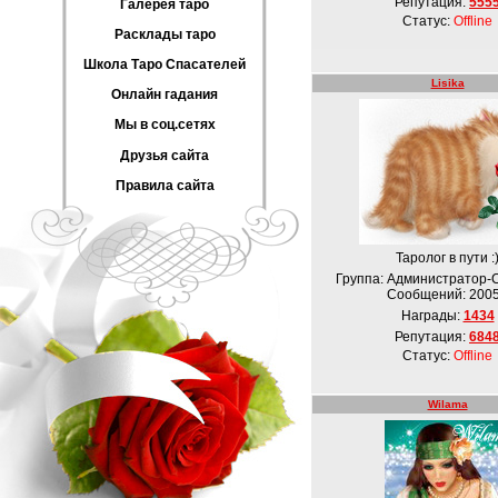
Репутация:
555
Галерея таро
Статус:
Offline
Расклады таро
Школа Таро Спасателей
Lisika
Онлайн гадания
Мы в соц.сетях
Друзья сайта
Правила сайта
Таролог в пути :
Группа: Администратор-
Сообщений:
200
Награды:
1434
Репутация:
684
Статус:
Offline
Wilama