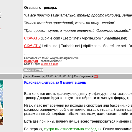
Отзывы с трекера:
е
"да всё просто замечательно, тренер просто молодец, делае
7
"Много выпадов-приседаний; часть на полу - слабая"
5
"Тренировка - супер, и тренер отличный. Огромное спасибо."
СКАЧАТЬ
(Up-file.com / Letitbit.net / Vip-file.com / Shareflare.net)
СКАЧАТЬ
( Letitbit.net | Turbobit.net | Vipfile.com | Shareflare.net | 
Связаться со мной: wilamataro@gmail.com
Инстаграм
- подписывайтесь!
Блог о Таро:
Wilama's Blog
Дата: Пятница, 21.01.2011, 01:10 | Сообщение #
23
Красивая фигура за 8 минут в день
Вам хочется иметь красивую подтянутую фигуру, но катастроф
тренер Джордж Круз советует, как обрести отличную форму, тре
Итак, у вас нет времени на походы в спортзал или бассейн, н
распространенную проблему можно, встав с утра на 8 минут р
режим занятий подойдет абсолютно всем, даже совам - любите
Есть две причины, почему лучше всего тренироваться именно с
Во-первых,
с утра вы относительно свободны
. Решив позанима