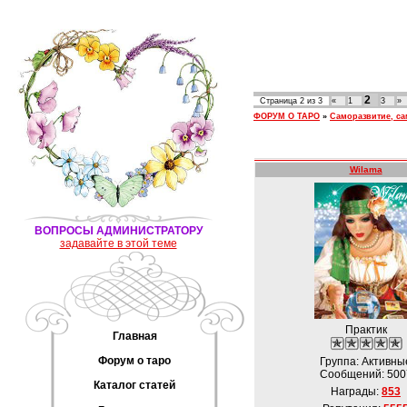
2
Страница
2
из
3
«
1
3
»
ФОРУМ О ТАРО
»
Саморазвитие, с
Wilama
ВОПРОСЫ АДМИНИСТРАТОРУ
задавайте в этой теме
Практик
Главная
Форум о таро
Группа: Активны
Сообщений:
500
Каталог статей
Награды:
853