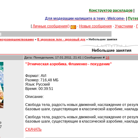
Конструктор раскладов
|
Для модерации напишите в тему -Welcome-
|
Путе
[
Личные сообщения()
·
Новые сообщения
·
Участники
·
амоусовершенствование
»
В здоровом теле - здоровый дух
»
Небольшие занятия
Небольшие занятия
Дата: Понедельник, 17.01.2011, 21:41 | Сообщение #
16
"Этническая аэробика. Фламенко - похудение"
Формат: AVI
Размер: 716,48 МБ
Язык: Русский
Время: 00:39:51
Описание:
Свобода тела, радость новых движений, наслаждение от резуль
базовые шаги, существующие в классической аэробике, наклад
Свобода тела, радость новых движений, наслаждение от резуль
базовые шаги, существующие в классической аэробике, наклад
е
7
СКАЧАТЬ