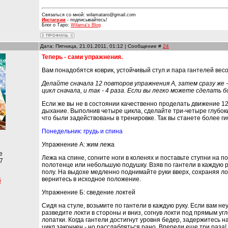
Связаться со мной: wilamataro@gmail.com
Инстаграм
- подписывайтесь!
Блог о Таро:
Wilama's Blog
Дата: Пятница, 21.01.2011, 01:12 | Сообщение #
24
Теперь - сами упражнения.
Вам понадобятся коврик, устойчивый стул и пара гантелей весо
Делайте сначала 12 повторов упражнения А, затем сразу же -
цикл сначала, и так - 4 раза. Если вы легко можете сделать 
Если же вы не в состоянии качественно проделать движение 12
дыхание. Выполнив четыре цикла, сделайте три-четыре глубок
что были задействованы в тренировке. Так вы станете более ги
Понедельник: грудь и спина
Упражнение А: жим лежа
е
Лежа на спине, согните ноги в коленях и поставьте ступни на 
7
полотенце или небольшую подушку. Взяв по гантели в каждую р
полу. На выдохе медленно поднимайте руки вверх, сохраняя лок
вернитесь в исходное положение.
5
Упражнение Б: сведение локтей
Сидя на стуле, возьмите по гантели в каждую руку. Если вам н
разведите локти в стороны и вниз, согнув локти под прямым уг
лопатки. Когда гантели достигнут уровня бедер, задержитесь н
цикл закончен - но расслабляться рано. Впереди еще три раза!