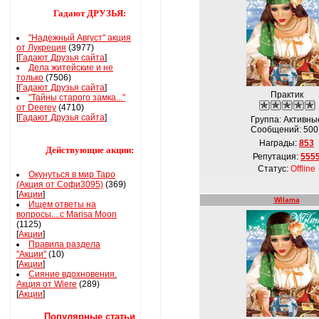
Гадают ДРУЗЬЯ:
"Надежный Август" акция
от Лукреция
(3977)
[
Гадают Друзья сайта
]
Дела житейские и не
только
(7506)
[
Гадают Друзья сайта
]
Практик
"Тайны старого замка..."
от Deerey
(4710)
[
Гадают Друзья сайта
]
Группа: Активны
Сообщений:
500
Награды:
853
Действующие акции:
Репутация:
555
Статус:
Offline
Окунуться в мир Таро
(Акция от Софи3095)
(369)
[
Акции
]
Wilama
Ищем ответы на
вопросы....с Marisa Moon
(1125)
[
Акции
]
Правила раздела
"Акции"
(10)
[
Акции
]
Сияние вдохновения.
Акция от Wiere
(289)
[
Акции
]
Популярные статьи