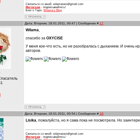
5
Связаться со мной: wilamataro@gmail.com
Инстаграм
- подписывайтесь!
Блог о Таро:
Wilama's Blog
Дата: Вторник, 18.01.2011, 00:47 | Сообщение #
17
Wilama
,
спасибо за
OXYCISE
У меня кое-что есть, но не разобралась с дыханием. И очень н
авторов.
)
Спасатель
51
8
Дата: Вторник, 18.01.2011, 00:54 | Сообщение #
18
Lisika
, пожалуйста, но я сама пока не посмотрела. Но заинтер
Связаться со мной: wilamataro@gmail.com
Инстаграм
- подписывайтесь!