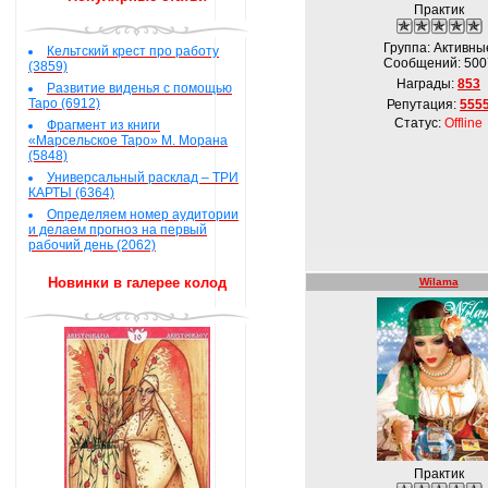
Практик
Группа: Активны
Кельтский крест про работу
Сообщений:
500
(3859)
Награды:
853
Развитие виденья с помощью
Таро (6912)
Репутация:
555
Статус:
Offline
Фрагмент из книги
«Марсельское Таро» М. Морана
(5848)
Универсальный расклад – ТРИ
КАРТЫ (6364)
Определяем номер аудитории
и делаем прогноз на первый
рабочий день (2062)
Новинки в галерее колод
Wilama
Практик