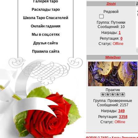
Галерея таро
Zhishi
Расклады таро
Рядовой
Школа Таро Спасателей
Группа: Путники
Онлайн гадания
Сообщений:
10
Награды:
1
Мы в соц.сетях
Репутация:
0
Друзья сайта
Статус:
Offline
Правила сайта
WhiteDust
Практик
Группа: Проверенные
Сообщений:
2157
Награды:
349
Репутация:
3358
Статус:
Offline
ФОРУМ О ТАРО
»
Карты Ленорман 