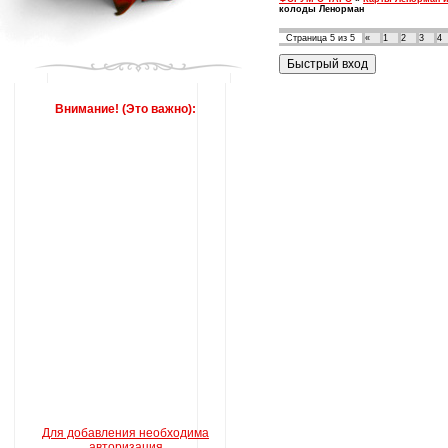
колоды Ленорман
Страница
5
из
5
«
1
2
3
4
Внимание! (Это важно):
Для добавления необходима
авторизация