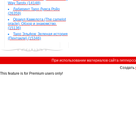
Way Tarot» (14148)
Лабиринт Таро Луиса Ройо
(26359)
Оракул Камелота (The camelot
oracle). Обзор и знакомство.
(15136)
Таро Эльфов: Зеленая история
(Пентакли) (15346)
При использовании материалов сайта гипперссыл
Создать
This feature is for Premium users only!