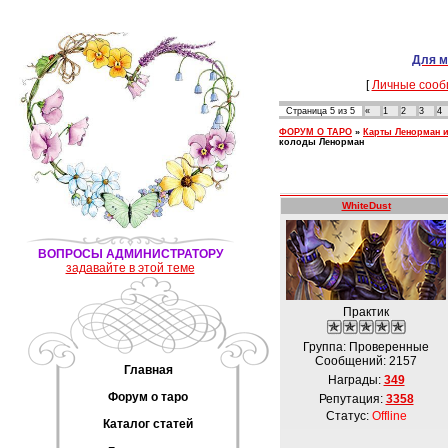
Для м
[
Личные сооб
Страница
5
из
5
«
1
2
3
4
ФОРУМ О ТАРО
»
Карты Ленорман 
колоды Ленорман
WhiteDust
ВОПРОСЫ АДМИНИСТРАТОРУ
задавайте в этой теме
Практик
Группа: Проверенные
Сообщений:
2157
Главная
Награды:
349
Форум о таро
Репутация:
3358
Статус:
Offline
Каталог статей