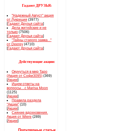
Гадают ДРУЗЬЯ:
"Надежный Август" акция
от Лукреция
(3977)
[
Гадают Друзья сайта
]
Дела житейские и не
только
(7506)
[
Гадают Друзья сайта
]
"Тайны старого замка..."
от Deerey
(4710)
[
Гадают Друзья сайта
]
Действующие акции:
Окунуться в мир Таро
(Акция от Софи3095)
(369)
[
Акции
]
Ищем ответы на
вопросы....с Marisa Moon
(1125)
[
Акции
]
Правила раздела
"Акции"
(10)
[
Акции
]
Сияние вдохновения.
Акция от Wiere
(289)
[
Акции
]
Популярные статьи