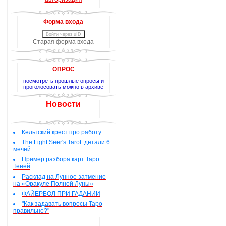
Форма входа
Войти через uID
Старая форма входа
ОПРОС
посмотреть прошлые опросы и
проголосовать можно в архиве
Новости
Кельтский крест про работу
The Light Seer's Tarot: детали 6
мечей
Пример разбора карт Таро
Теней
Расклад на Лунное затмение
на «Оракуле Полной Луны»
ФАЙЕРБОЛ ПРИ ГАДАНИИ
"Как задавать вопросы Таро
правильно?"