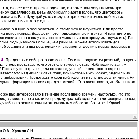
Это, скорее всего, просто подсказки, которые нам могут помочь при
ном как аллегория. Ведь мало кому придет в голову, что цветок розы,
ет означать Ваш будущий успех в случае приложения очень небольших
. Это может быть что угодно.
м можно и нужно пользоваться. И этому можно научиться. Или просто
 была непостижима. Ведь дети - это прирожденные интуиты. И нам ничто не
с изначально) и силу логического мышления (которому мы научились). Все
рослые люди, намного больше, чем раньше. Можем использовать для
о объединив эти два мощнейших инструмента, достичь новых прорывов в
и.
Представьте себе розового слона. Если не получается розовый, то пусть
ь. Теперь представьте, что этот слон умеет летать. Наблюдайте за ним,
? Есть ли у него крылья, или он как воздушный шарик просто парит в
етает? Что над ним? Облака, тучи, или чистое небо? Может, рядом с ним
ьше информации. Продолжайте свои наблюдения в течение десяти минут. Ни
имум информации из своих представлений!!! Это очень важно, чтобы вы пока
о же вас интересовало в течение последнего времени настолько, что это
опрос, вы можете по знакам из предыдущих наблюдений за летающим слоном,
ь, чтобы его решить самым оптимальным образом. Вот и все! Удачи!
 О.А., Хромов Л.Н.