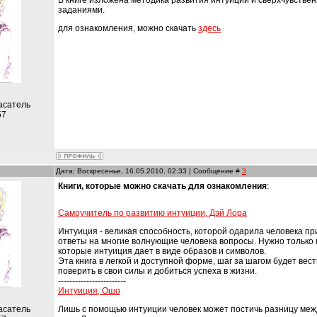
В книге изложена методика развития интуиции и сверхчувстве
заданиями.
для ознакомления, можно скачать
здесь
асатель
57
Дата: Воскресенье, 16.05.2010, 02:33 | Сообщение #
3
Книги, которые можно скачать для ознакомления
:
Самоучитель по развитию интуиции, Дэй Лора
Интуиция - великая способность, которой одарила человека п
ответы на многие волнующие человека вопросы. Нужно только 
которые интуиция дает в виде образов и символов.
Эта книга в легкой и доступной форме, шаг за шагом будет вес
поверить в свои силы и добиться успеха в жизни.
------------------------
Интуиция, Ошо
асатель
Лишь с помощью интуиции человек может постичь разницу ме