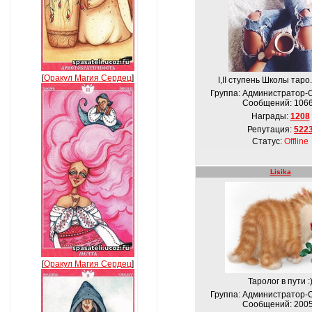
[
Оракул Магия Сердец
]
I,II ступень Школы таро.
Группа: Администратор-
Сообщений:
106
Награды:
1208
Репутация:
522
Статус:
Offline
Lisika
[
Оракул Магия Сердец
]
Таролог в пути :
Группа: Администратор-
Сообщений:
200