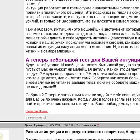
времен".
Интуиция работает ни в коем случае с конкретными символами. 
принятии правильного решения. Эти подсказки выглядят в основ
который вы поливаете, и он тут же на глазах расцветает, мож
усилий. И только от Вас зависит, что вы вложите в символ розы
Таким образом, интуиция - это мощнейший инструмент, которы
вспомнить, как мы это делали в детстве, когда логика для нас
мешает объединить в себе мудрость интуиции (заложенную в на
козыри в наших руках, поскольку мы осознаем сегодня, как вз
развития интуиции силу логического мышления. И, сознательн
жизни и в самореализации.
А теперь небольшой тест для Вашей интуици
будет какой угодно. И вообще это может быть какой угодно звер
пусть от Вас не убежит ни малейшая деталь. Как он это делает
воздухе? А куда он направляется? Над каким пейзажем он прол
кто-то еще летит, или он летит сам? Соберите как можно бол
в коем случае не читайте дальше текст, пока не соберете макс
не шли дальше!!!
Собрали? Теперь с закрытыми глазами задайте себе вопрос, чт
для Вас было очень важным. Когда у Вас в голове всплывет в
найти практические советы к тому, что Вам необходимо сделат
Вячеслав Козин.
Дата: Среда, 05.05.2010, 16:18 | Сообщение #
2
Развитие интуиции и сверхчувственного восприятия, Андреев