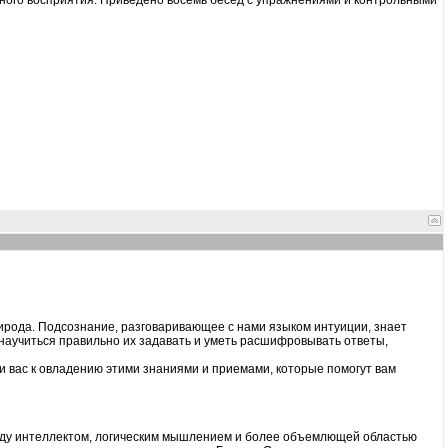
нного восприятия. Приведено восемь бесед с упражнениями и контрольными
рирода. Подсознание, разговаривающее с нами языком интуиции, знает
научиться правильно их задавать и уметь расшифровывать ответы,
ти вас к овладению этими знаниями и приемами, которые помогут вам
жду интеллектом, логическим мышлением и более объемлющей областью