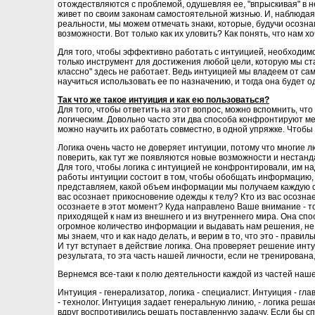
отождествляются с проблемой, одушевляя ее, "впрыскивая" в н
живет по своим законам самостоятельной жизнью. И, наблюда
реальности, мы можем отмечать знаки, которые, будучи осозн
возможности. Вот только как их уловить? Как понять, что нам х
Для того, чтобы эффективно работать с интуицией, необходим
только инструмент для достижения любой цели, которую мы ста
классно" здесь не работает. Ведь интуицией мы владеем от сам
научиться использовать ее по назначению, и тогда она будет 
Так что же такое интуиция и как ею пользоваться?
Для того, чтобы ответить на этот вопрос, можно вспомнить, ч
логическим. Довольно часто эти два способа конфронтируют ме
можно научить их работать совместно, в одной упряжке. Чтобы б
Логика очень часто не доверяет интуиции, потому что многие 
поверить, как тут же появляются новые возможности и нестан
Для того, чтобы логика с интуицией не конфронтировали, им н
работы интуиции состоит в том, чтобы обобщать информацию
представляем, какой объем информации мы получаем каждую сек
вас осознает прикосновение одежды к телу? Кто из вас осозн
осознаете в этот момент? Куда направлено Ваше внимание - т
приходящей к нам из внешнего и из внутреннего мира. Она сп
огромное количество информации и выдавать нам решения, не 
мы знаем, что и как надо делать, и верим в то, что это - правиль
И тут вступает в действие логика. Она проверяет решение инт
результата, то эта часть нашей личности, если не тренирован
Вернемся все-таки к полю деятельности каждой из частей нашег
Интуиция - генерализатор, логика - специалист. Интуиция - гл
- технолог. Интуиция задает генеральную линию, - логика решае
вдруг воспротивились решать поставленную задачу. Если бы 