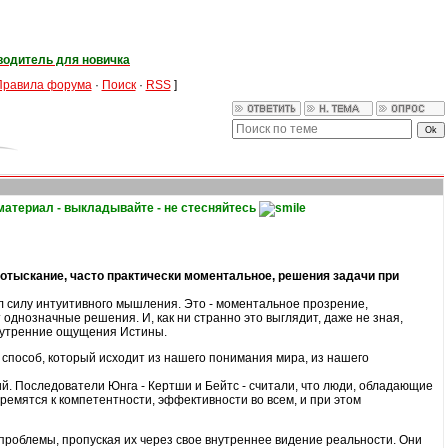
водитель для новичка
Правила форума
·
Поиск
·
RSS
]
 материал - выкладывайте - не стесняйтесь
ь) отыскание, часто практически моментальное, решения задачи при
ал силу интуитивного мышления. Это - моментальное прозрение,
однозначные решения. И, как ни странно это выглядит, даже не зная,
внутренние ощущения Истины.
о способ, который исходит из нашего понимания мира, из нашего
ий. Последователи Юнга - Кертши и Бейтс - считали, что люди, обладающие
тремятся к компетентности, эффективности во всем, и при этом
роблемы, пропуская их через свое внутреннее видение реальности. Они