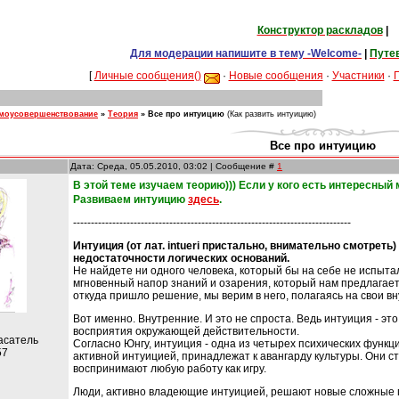
Конструктор раскладов
|
Для модерации напишите в тему -Welcome-
|
Путе
[
Личные сообщения()
·
Новые сообщения
·
Участники
·
амоусовершенствование
»
Теория
»
Все про интуицию
(Как развить интуицию)
Все про интуицию
Дата: Среда, 05.05.2010, 03:02 | Сообщение #
1
В этой теме изучаем теорию))) Если у кого есть интересный
Развиваем интуицию
здесь
.
------------------------------------------------------------------------------
Интуиция (от лат. intueri пристально, внимательно смотрет
недостаточности логических оснований.
Не найдете ни одного человека, который бы на себе не испыт
мгновенный напор знаний и озарения, который нам предлагает 
откуда пришло решение, мы верим в него, полагаясь на свои 
Вот именно. Внутренние. И это не спроста. Ведь интуиция - эт
восприятия окружающей действительности.
асатель
Согласно Юнгу, интуиция - одна из четырех психических функц
57
активной интуицией, принадлежат к авангарду культуры. Они с
воспринимают любую работу как игру.
Люди, активно владеющие интуицией, решают новые сложные п