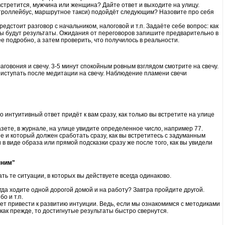
стретится, мужчина или женщина? Дайте ответ и выходите на улицу.
 (троллейбус, маршрутное такси) подойдёт следующим? Назовите про себя
редстоит разговор с начальником, налоговой и т.п. Задаёте себе вопрос: как
овы будут результаты. Ожидания от переговоров запишите предварительно в
е подробно, а затем проверить, что получилось в реальности.
аговония и свечу. 3-5 минут спокойным ровным взглядом смотрите на свечу.
ступать после медитации на свечу. Наблюдение пламени свечи
 интуитивный ответ придёт к вам сразу, как только вы встретите на улице
газете, в журнале, на улице увидите определенное число, например 77.
е и который должен сработать сразу, как вы встретитесь с задуманным
 в виде образа или прямой подсказки сразу же после того, как вы увидели
нним"
ь те ситуации, в которых вы действуете всегда одинаково.
да ходите одной дорогой домой и на работу? Завтра пройдите другой.
о и т.п.
ет привести к развитию интуиции. Ведь, если мы ознакомимся с методиками
как прежде, то достигнутые результаты быстро свернутся.