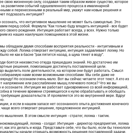
ее свою жизненную силу, создавая таким образом живое существо, которое
я за развитием событий одушевленного процесса в имагинарной
анными и перенесенными в реальный мир, укажут нам новые решения и
очет подсказать интуиция?
о осознать, что интуитивное мышление не может быть самоцелью. Это
вим перед собой. Формула "Как только буду владеть интуицией - все будет
ого своего рождения. Интуиция работает всегда, у всех. Нужно только
одним из наших наилучших помощников в этой жизни.
то мы обладаем двумя способами восприятия реальности - интуитивным и
жду собой. Логика отвергает интуицию, интуиция задавливает логику. Но
ыло не как в басне "рак пятится назад, а щука тянет в воду".
люди боятся неизвестно откуда пришедших знаний. Но достаточно им
дартные решения, помогающие достигнуть поставленной цели.
адо выделить поле деятельности, на котором они будут работать. Смысл
, собираемую нами всеми возможными способами. Мы себе даже не
унду! Но осознаем очень мало. Вот вы сейчас читаете этот текст. А кто из
ает напряжение или расслабление мышц плечевого пояса? Что же вы
о и осознаете. Интуиция же работает одновременно со всей информацией,
особна в течение времени стремящегося к нулю обрабатывать и обобщать
требующие доказательств. И проявляется это во внутренней вере. Вдруг
но.
уиции, и если в нашем запасе нет осознанного опыта достижения конечного
а, чаще всего отвергает решение, предложенное интуицией.
о мышления. В этом смысле интуиция - стратег, логика - тактик.
авнокомандующий, логика - солдат. Интуиция - директор предприятия, логика
т, как это делать и когда. Представьте себе, что бы было, если бы технологи
специалисты начали отрицать возможность решения поставленной задачи.