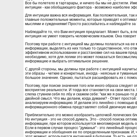
Все бы полетело в тартарары, и ничего бы мы не достигли. Им
интуиции - как обобщающего фактора - возможно наиболее эф
Для интуиции важна вся информация. Как положительная, так и
главные положительные моменты, которые приводят к оптималь
мыслями и суждениями! Просто расслабьтесь и наблюдайте за 
Наблюдайте то, что Вам интуиция предлагает. Может быть, в 
интуиция не умеет говорить человеческим языком. Она говорит
Поэтому при работе с интуицией мы должны полагаться на ее
информации, выделять из них только то существенное, что от
эффективном использовании и расстановке сил на вашем предп
необходимо, хотя для логики это может показаться бессмысли
информацию и выбрать оптимальное решение.
С другой стороны, мы должны при работе с интуицией научить
эти образы - четкие и конкретные, иногда - неясные и туманны
большое значение. Однако, пытаться расшифровать их с помо
Поэтому, при поиске значения того или иного образа следует 
восприятие реальности. И тогда все становится на свои места.
слегка стукнем себя по лбу и скажем себе: "как же я раньше-то 
двойной смысл. Что мы делаем, когда думаем? - Ответ простой
анализируем информацию. И делаем это линейно с помощью фор
информационного обмена представляет собой двоичную модел
Приблизительно это можно изобразить цепочкой логических бл
Но интуиция - это не способ думать. Это - способ поиска опт
информации, при котором используется многомерная модель о
Если в первом случае процесс "думанья" - это линейный процес
информации и обобщения ее по определенным признакам. И, ч
этот момент, используется интуицией в будущем. То есть, не 