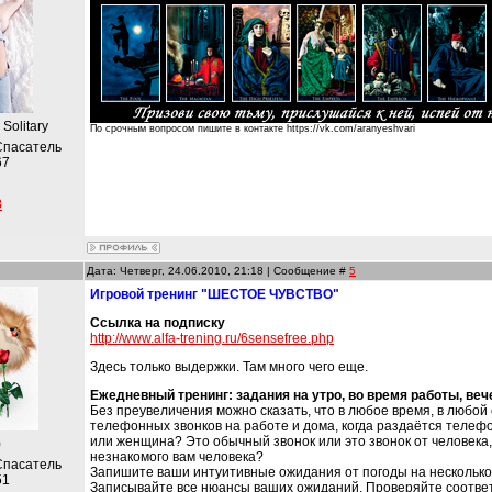
 Solitary
По срочным вопросом пишите в контакте https://vk.com/aranyeshvari
Спасатель
67
3
Дата: Четверг, 24.06.2010, 21:18 | Сообщение #
5
Игровой тренинг "ШЕСТОЕ ЧУВСТВО"
Ссылка на подписку
http://www.alfa-trening.ru/6sensefree.php
Здесь только выдержки. Там много чего еще.
Ежедневный тренинг: задания на утро, во время работы, веч
Без преувеличения можно сказать, что в любое время, в любой
телефонных звонков на работе и дома, когда раздаётся телеф
или женщина? Это обычный звонок или это звонок от человека, 
)
незнакомого вам человека?
Спасатель
Запишите ваши интуитивные ожидания от погоды на несколько
51
Записывайте все нюансы ваших ожиданий. Проверяйте соотве