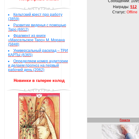
Сообщений:
109
Награды:
512
Статус:
Offline
Кельтский крест про работу
(3859)
Развитие виденья с помощью
Таро (6912)
Фрагмент из книги
«Марсельское Таро» М. Морана
(5848)
Универсальный расклад – ТРИ
КАРТЫ (6365)
Определяем номер аудитории
и делаем прогноз на первый
рабочий день (2062)
Новинки в галерее колод
Геката