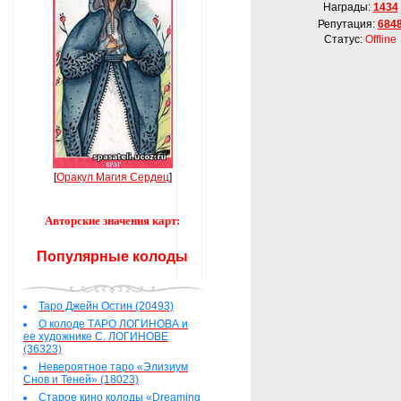
Награды:
1434
Репутация:
684
Статус:
Offline
[
Оракул Магия Сердец
]
Авторские значения карт:
Популярные колоды
Таро Джейн Остин (20493)
О колоде ТАРО ЛОГИНОВА и
ее художнике С. ЛОГИНОВЕ
(36323)
Невероятное таро «Элизиум
Снов и Теней» (18023)
Старое кино колоды «Dreaming