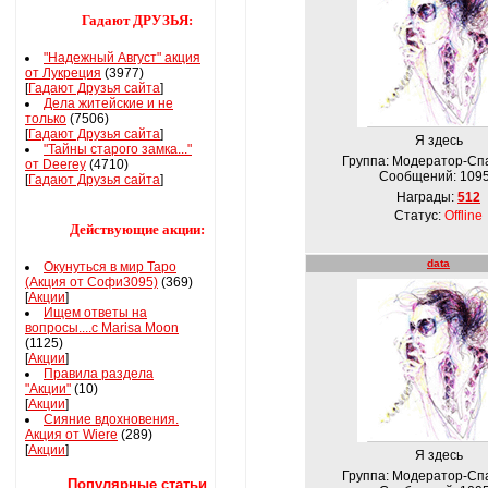
Гадают ДРУЗЬЯ:
"Надежный Август" акция
от Лукреция
(3977)
[
Гадают Друзья сайта
]
Дела житейские и не
только
(7506)
[
Гадают Друзья сайта
]
Я здесь
"Тайны старого замка..."
Группа: Модератор-Сп
от Deerey
(4710)
Сообщений:
109
[
Гадают Друзья сайта
]
Награды:
512
Статус:
Offline
Действующие акции:
data
Окунуться в мир Таро
(Акция от Софи3095)
(369)
[
Акции
]
Ищем ответы на
вопросы....с Marisa Moon
(1125)
[
Акции
]
Правила раздела
"Акции"
(10)
[
Акции
]
Сияние вдохновения.
Акция от Wiere
(289)
[
Акции
]
Я здесь
Группа: Модератор-Сп
Популярные статьи