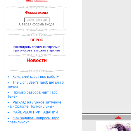
Форма входа
Войти через uID
Старая форма входа
ОПРОС
посмотреть прошлые опросы и
проголосовать можно в архиве
Новости
Кельтский крест про работу
The Light Seer's Tarot: детали 6
мечей
Пример разбора карт Таро
Теней
Расклад на Лунное затмение
на «Оракуле Полной Луны»
ФАЙЕРБОЛ ПРИ ГАДАНИИ
data
"Как задавать вопросы Таро
правильно?"