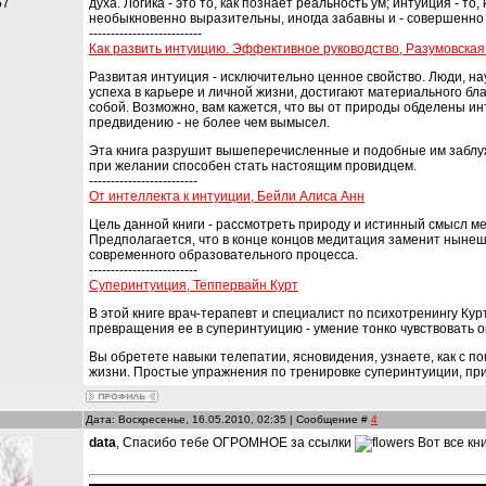
57
духа. Логика - это то, как познает реальность ум; интуиция - 
необыкновенно выразительны, иногда забавны и - совершенн
--------------------------
Как развить интуицию. Эффективное руководство, Разумовская 
Развитая интуиция - исключительно ценное свойство. Люди, н
успеха в карьере и личной жизни, достигают материального б
собой. Возможно, вам кажется, что вы от природы обделены ин
предвидению - не более чем вымысел.
Эта книга разрушит вышеперечисленные и подобные им заблуж
при желании способен стать настоящим провидцем.
-------------------------
От интеллекта к интуиции, Бейли Алиса Анн
Цель данной книги - рассмотреть природу и истинный смысл м
Предполагается, что в конце концов медитация заменит ныне
современного образовательного процесса.
-------------------------
Суперинтуиция, Теппервайн Курт
В этой книге врач-терапевт и специалист по психотренингу Ку
превращения ее в суперинтуицию - умение тонко чувствовать 
Вы обретете навыки телепатии, ясновидения, узнаете, как с п
жизни. Простые упражнения по тренировке суперинтуиции, прив
Дата: Воскресенье, 16.05.2010, 02:35 | Сообщение #
4
data
, Спасибо тебе ОГРОМНОЕ за ссылки
Вот все кн