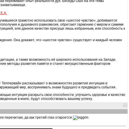
то, как переживает опыт реальности дух. Беседы Ошо на эти темы
о захватывающи.
Е.А.
аучившиеся грамотно использовать свое «шестое чувство», добиваются
лагополучия и душевного равновесия, обретают гармонию с миром и самими
туицией, или данное качество присуще лишь избранным, или способность к
дения. Она докажет, что «шестое чувство» существует и каждый человек
едитации, а также возможность её широкого использования на Западе.
шние методы развития памяти и станет могущественным фактором
рт Теппервайн рассказывает о возможностях развития интуиции и
окружающий мир, воспринимать знаки будущего и предвидеть события.
омощью интуиции раскрыть свои способности, улучшить здоровье и качество
еденные в книге, будут способствовать вашему успеху.
иги перечитаю, да как третий глаз откроется