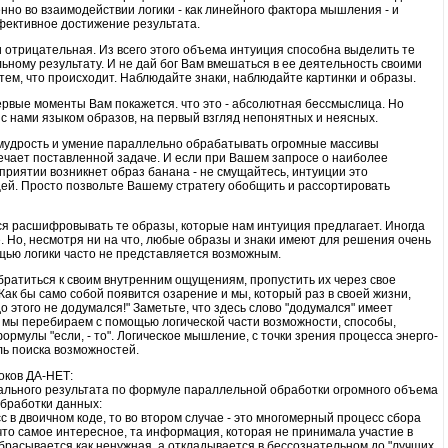
енно во взаимодействии логики - как линейного фактора мышления - и
фективное достижение результата.
 отрицательная. Из всего этого объема интуиция способна выделить те
ному результату. И не дай бог Вам вмешаться в ее деятельность своими
тем, что происходит. Наблюдайте знаки, наблюдайте картинки и образы.
первые моменты Вам покажется. что это - абсолютная бессмыслица. Но
 с нами языком образов, на первый взгляд непонятных и неясных.
 мудрость и умение параллельно обрабатывать огромные массивы
вечает поставленной задаче. И если при Вашем запросе о наиболее
риятии возникнет образ банана - не смущайтесь, интуиции это
цей. Просто позвольте Вашему стратегу обобщить и рассортировать
ся расшифровывать те образы, которые нам интуиция предлагает. Иногда
е. Но, несмотря ни на что, любые образы и знаки имеют для решения очень
щью логики часто не представляется возможным.
обратиться к своим внутренним ощущениям, пропустить их через свое
 Как бы само собой появится озарение и мы, который раз в своей жизни,
до этого не додумался!" Заметьте, что здесь слово "додумался" имеет
: мы перебираем с помощью логической части возможности, способы,
мулы "если, - то". Логическое мышление, с точки зрения процесса энерго-
ь поиска возможностей.
оков ДА-НЕТ:
имального результата по формуле параллельной обработки огромного объема
бработки данных:
с в двоичном коде, то во втором случае - это многомерный процесс сбора
то самое интересное, та информация, которая не принимала участие в
отбрасывается как ненужная, а откладывается в бессознательном до "лучших