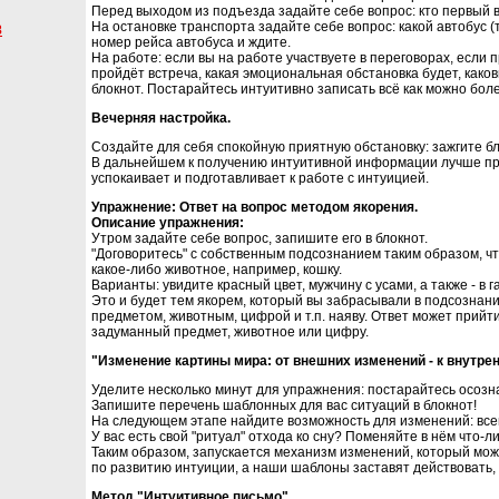
Перед выходом из подъезда задайте себе вопрос: кто первый в
На остановке транспорта задайте себе вопрос: какой автобус
8
номер рейса автобуса и ждите.
На работе: если вы на работе участвуете в переговорах, если п
пройдёт встреча, какая эмоциональная обстановка будет, как
блокнот. Постарайтесь интуитивно записать всё как можно боле
Вечерняя настройка.
Создайте для себя спокойную приятную обстановку: зажгите бл
В дальнейшем к получению интуитивной информации лучше при
успокаивает и подготавливает к работе с интуицией.
Упражнение: Ответ на вопрос методом якорения.
Описание упражнения:
Утром задайте себе вопрос, запишите его в блокнот.
"Договоритесь" с собственным подсознанием таким образом, что
какое-либо животное, например, кошку.
Варианты: увидите красный цвет, мужчину с усами, а также - в 
Это и будет тем якорем, который вы забрасывали в подсознани
предметом, животным, цифрой и т.п. наяву. Ответ может прийти
задуманный предмет, животное или цифру.
"Изменение картины мира: от внешних изменений - к внутре
Уделите несколько минут для упражнения: постарайтесь осознат
Запишите перечень шаблонных для вас ситуаций в блокнот!
На следующем этапе найдите возможность для изменений: всег
У вас есть свой "ритуал" отхода ко сну? Поменяйте в нём что-либ
Таким образом, запускается механизм изменений, который мож
по развитию интуиции, а наши шаблоны заставят действовать, 
Метод "Интуитивное письмо".