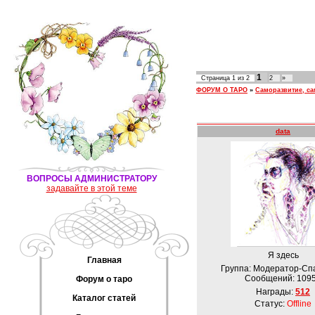
1
Страница
1
из
2
2
»
ФОРУМ О ТАРО
»
Саморазвитие, с
data
ВОПРОСЫ АДМИНИСТРАТОРУ
задавайте в этой теме
Я здесь
Главная
Группа: Модератор-Сп
Сообщений:
109
Форум о таро
Награды:
512
Каталог статей
Статус:
Offline