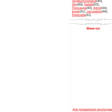
ЛедиБессонница
(40)
,
Абу
(60)
,
NataM
(53)
,
Персаида
(44)
,
Agroil
(44)
,
toreto
(41)
,
cacceatore
(40)
,
Papessita
(51)
Мини-чат
Для добавления необходи