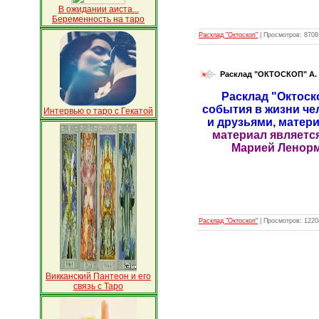
В ожидании аиста...
Беременность на таро
Расклад "Октоскоп"
|
Просмотров:
8708
Расклад "ОКТОСКОП" А.
Расклад "Октоск
события в жизни че
Интервью о таро с Гекатой
и друзьями, матер
материал является
Марией Ленорма
Расклад "Октоскоп"
|
Просмотров:
1220
Викканский Пантеон и его
связь с Таро