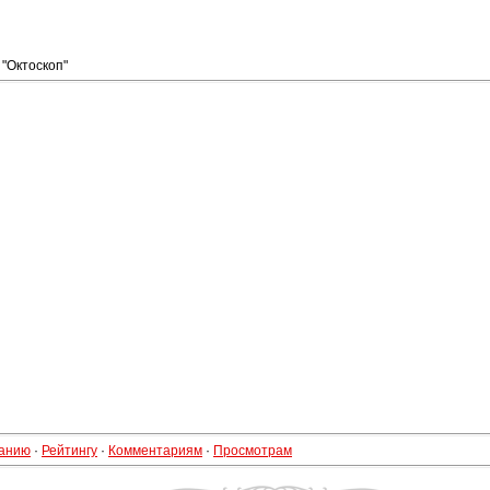
 "Октоскоп"
анию
·
Рейтингу
·
Комментариям
·
Просмотрам