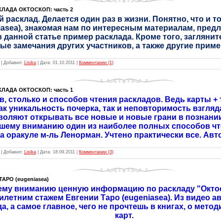
ЛАДА ОКТОСКОП: часть 2
 расклад. Делается один раз в жизни. Понятно, что и то
iasea), знакомая нам по интересным материалам, предл
в данной статье пример расклада. Кроме того, заглянит
ые замечания других участников, а также другие приме
|
Добавил:
Lisika
|
Дата:
01.10.2011
|
Комментарии (1)
ЛАДА ОКТОСКОП: часть 1
, столько и способов чтения раскладов. Ведь карты + 
к уникальность почерка, так и неповторимость взгляда 
воляют открывать все новые и новые грани в познании
шему вниманию один из наиболее полных способов чте
 оракуле м-ль Ленорман. Учтено практически все. Авто
|
Добавил:
Lisika
|
Дата:
18.09.2011
|
Комментарии (3)
АРО (eugeniasea)
ему вниманию ценную информацию по раскладу "Октос
илетним стажем Евгении Таро (eugeniasea). Из видео ав
, а самое главное, чего не прочтешь в книгах, о мето
карт.