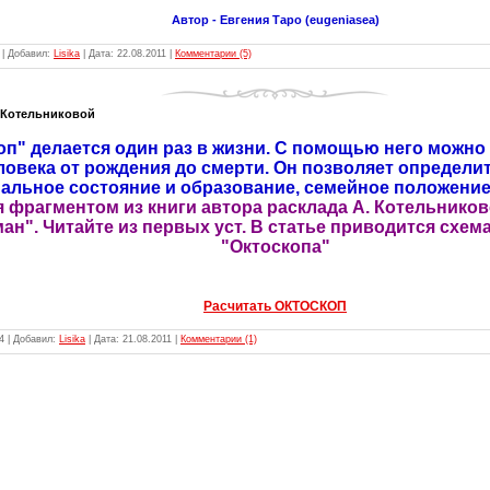
Автор - Евгения Таро (eugeniasea)
|
Добавил:
Lisika
|
Дата:
22.08.2011
|
Комментарии (5)
 Котельниковой
оп" делается один раз в жизни. С помощью него можн
ловека от рождения до смерти. Он позволяет определи
иальное состояние и образование, семейное положение
 фрагментом из книги автора расклада А. Котельников
н". Читайте из первых уст. В статье приводится схем
"Октоскопа"
Расчитать ОКТОСКОП
4
|
Добавил:
Lisika
|
Дата:
21.08.2011
|
Комментарии (1)