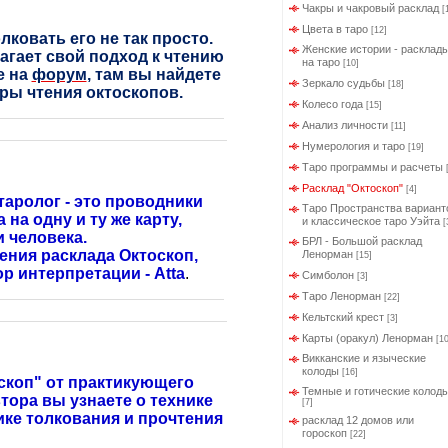
Чакры и чакровый расклад
[
Цвета в таро
[12]
лковать его не так просто.
Женские истории - расклад
агает свой подход к чтению
на таро
[10]
е на
форум
, там вы найдете
Зеркало судьбы
[18]
ры чтения октоскопов.
Колесо года
[15]
Анализ личности
[11]
Нумерология и таро
[19]
Таро программы и расчеты
Расклад "Октоскоп"
[4]
таролог - это проводники
Таро Пространства вариант
на одну и ту же карту,
и классическое таро Уэйта
[
 человека.
БРЛ - Большой расклад
ния расклада Октоскоп,
Ленорман
[15]
р интерпретации - Atta
.
Симболон
[3]
Таро Ленорман
[22]
Кельтский крест
[3]
Карты (оракул) Ленорман
[10
Викканские и языческие
колоды
[16]
коп" от практикующего
Темные и готические колод
тора вы узнаете о технике
[7]
дике толкования и прочтения
расклад 12 домов или
гороскоп
[22]