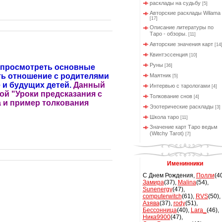
расклады на судьбу
[5]
Авторские расклады Wilama
[17]
Описание литературы по
Таро - обзоры.
[11]
Авторские значения карт
[14
Квинтэссенция
[10]
Руны
о просмотреть основные
[36]
ть отношение с родителями
Маятник
[5]
 и будущих детей.
Данный
Интервью с тарологами
[4]
ой "Уроки предсказания с
Толкование снов
[4]
а и пример толкования
Эзотерические расклады
[3]
Школа таро
[11]
Значение карт Таро ведьм
(Witchy Tarot)
[7]
Именинники
С Днем Рождения,
Полли
(4
Замира
(37)
,
Malina
(54)
,
Sunenergy
(47)
,
computerwitch
(61)
,
RVS
(50)
,
Азява
(37)
,
rody
(51)
,
Бессонница
(40)
,
Lara_
(46)
,
Ника9900
(47)
,