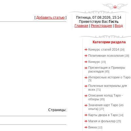
[
Добавить статью
]
Пятница, 07.08.2026, 15:14
Приветствую Вас
Гость
Главная
|
Регистрация
|
Вход
Категории раздела
Конкурс статей 2014
[24]
Позитивная психология
[28]
Конкурс
[15]
Презентация и Примеры
раскладов
[85]
Интересные истории о Таро
[5]
Полезные материалы для
всех
[71]
Описание колод Таро -
обзоры
[65]
Значения карт Таро (из
опыта)
[27]
Страницы:
Карты двора в Таро
[14]
Магия и фольклор
[25]
Викка
[12]