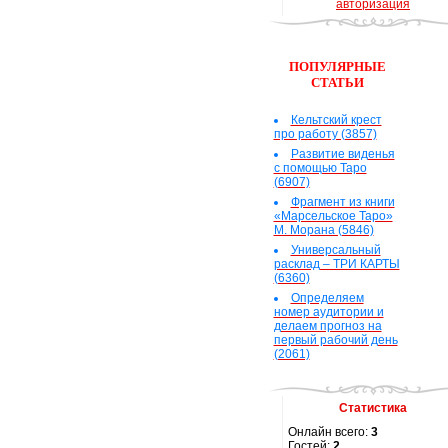
авторизация
ПОПУЛЯРНЫЕ
СТАТЬИ
Кельтский крест
про работу (3857)
Развитие виденья
с помощью Таро
(6907)
Фрагмент из книги
«Марсельское Таро»
М. Морана (5846)
Универсальный
расклад – ТРИ КАРТЫ
(6360)
Определяем
номер аудитории и
делаем прогноз на
первый рабочий день
(2061)
Статистика
Онлайн всего:
3
Гостей:
2