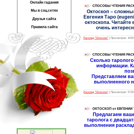
Онлайн гадания
СПОСОБЫ ЧТЕНИЯ РАСК
Мы в соц.сетях
Октоскоп – сложный
Евгения Таро (eugen
Друзья сайта
октоскопа. Читайте 
Правила сайта
очень интересн
Расклад "Октоскоп"
|
Просмотров:
4430
СПОСОБЫ ЧТЕНИЯ РАСК
Сколько тарологов
информации. Ка
поз
Представляем ва
выполненного на
Расклад "Октоскоп"
|
Просмотров:
5726
ОКТОСКОП от ЕВГЕНИИ Т
Предлагаем ваш
таролога с двадцат
выполнения расклада