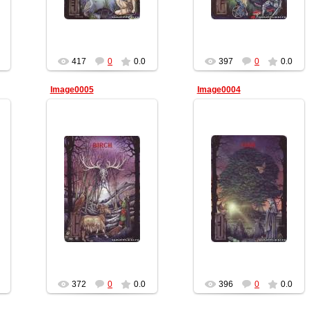
417
0
0.0
397
0
0.0
Image0005
Image0004
10.02.2012
10.02.2012
Геката
Геката
372
0
0.0
396
0
0.0