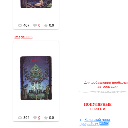
407
0
0.0
Image0003
10.02.2012
Для добавления необход
Геката
авторизация
ПОПУЛЯРНЫЕ
СТАТЬИ
394
0
0.0
Кельтский крест
про работу (3859)