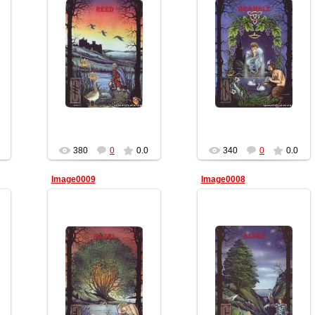
10.02.2012
10.02.2012
Геката
Геката
380
0
0.0
340
0
0.0
Image0009
Image0008
10.02.2012
10.02.2012
Геката
Геката