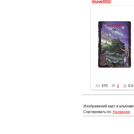
Image0002
10.02.2012
Геката
375
0
0.0
Изображений карт в альбоме
Сортировать по
:
Названию