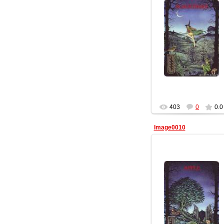
10.02.2012
Геката
403
0
0.0
Image0010
10.02.2012
Геката