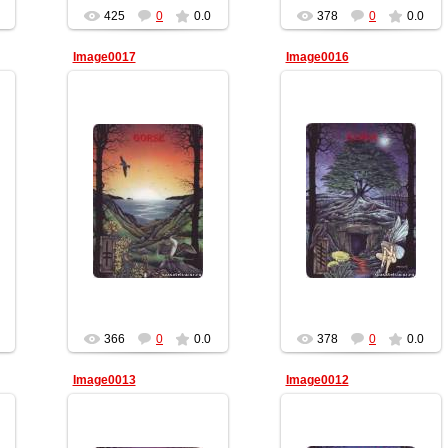
425
0
0.0
378
0
0.0
Image0017
Image0016
10.02.2012
10.02.2012
Геката
Геката
366
0
0.0
378
0
0.0
Image0013
Image0012