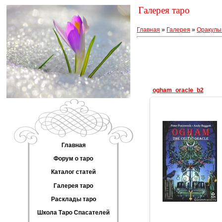
Галерея таро
Главная
»
Галерея
»
Оракулы
ogham_oracle_b2
Главная
10.02.2012
Форум о таро
Геката
Каталог статей
Галерея таро
Расклады таро
Школа Таро Спасателей