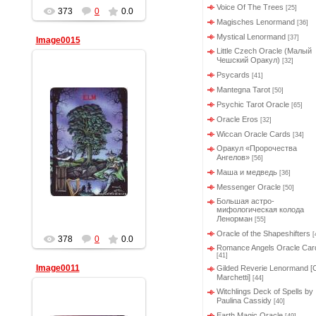
Voice Of The Trees
[25]
373
0
0.0
Magisches Lenormand
[36]
Mystical Lenormand
[37]
Image0015
Little Czech Oracle (Малый
Чешский Оракул)
[32]
Psycards
[41]
Mantegna Tarot
[50]
Psychic Tarot Oracle
[65]
Oracle Eros
[32]
10.02.2012
Wiccan Oracle Сards
[34]
Оракул «Пророчества
Геката
Ангелов»
[56]
Маша и медведь
[36]
Messenger Oracle
[50]
Большая астро-
мифологическая колода
Ленорман
[55]
Oracle of the Shapeshifters
[
378
0
0.0
Romance Angels Oracle Car
[41]
Image0011
Gilded Reverie Lenormand [C
Marchetti]
[44]
Witchlings Deck of Spells by
Paulina Cassidy
[40]
Earth Magic Oracle