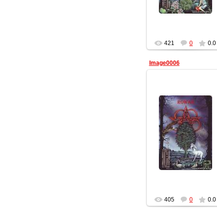
421
0
0.0
Image0006
10.02.2012
Геката
405
0
0.0