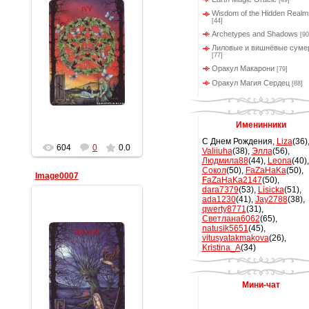
[49]
Wisdom of the Hidden Realm
[44]
Archetypes and Shadows
[90
10.02.2012
Лиловые и вишнёвые суме
[77]
Геката
Оракул Макарони
[79]
Оракул Магия Сердец
[88]
Именинники
С Днем Рождения,
Liza
(36)
604
0
0.0
Valiiuha
(38)
,
Элла
(56)
,
Людмила88
(44)
,
Leona
(40)
,
Сокол
(50)
,
FaZaHaKa
(50)
,
Image0007
FaZaHaKa2147
(50)
,
dara7379
(53)
,
Lisicka
(51)
,
ada1230
(41)
,
Jay2788
(38)
,
qwerty8771
(31)
,
Светлана6062
(65)
,
natusik5651
(45)
,
vitusyatakmakova
(26)
,
Kristina_A
(34)
10.02.2012
Мини-чат
Геката