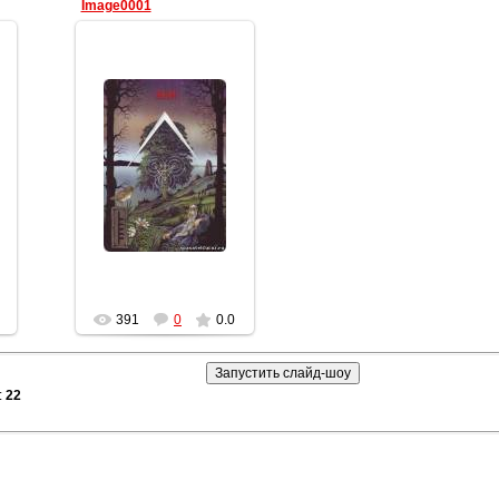
Image0001
10.02.2012
Геката
391
0
0.0
:
22