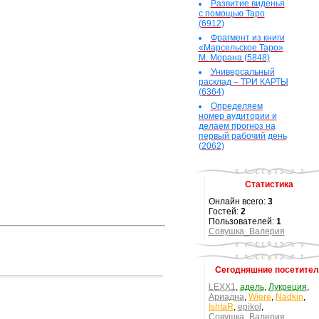
Развитие виденья
с помощью Таро
(6912)
Фрагмент из книги
«Марсельское Таро»
М. Морана (5848)
Универсальный
расклад – ТРИ КАРТЫ
(6364)
Определяем
номер аудитории и
делаем прогноз на
первый рабочий день
(2062)
Статистика
Онлайн всего:
3
Гостей:
2
Пользователей:
1
Совушка_Валерия
Сегодняшние посетител
LEXX1
,
адель
,
Лукреция
,
Ариадна
,
Wiere
,
Nadkin
,
IshtaR
,
epikol
,
Совушка_Валерия