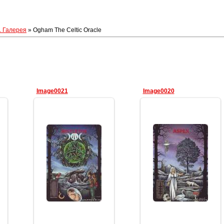
. Галерея
» Ogham The Celtic Oracle
Image0021
Image0020
10.02.2012
10.02.2012
Геката
Геката