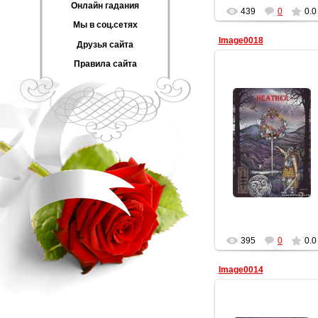
Онлайн гадания
439
0
0.0
Мы в соц.сетях
Image0018
Друзья сайта
Правила сайта
10.02.2012
Геката
395
0
0.0
Image0014