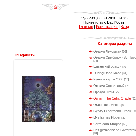
Суббота, 08.08.2026, 14:35
Приветствую Вас
Гость
Главная
|
Регистрация
|
Вход
Категории раздела
Оракул Ленорман
[36]
Image0019
Оракул Симболон (Symbolo
[78]
Цыганский оракул
[52]
I Ching Dead Moon
[64]
Рунные карты 2000
[24]
Оракул Сновидений
[78]
Оракул Огам
[25]
10.02.2012
Ogham The Celtic Oracle
[22
Геката
Oracle des Miroirs
[0]
Gypsy Lenormand Oracle
[3
Mystisches Kipper
[36]
Carte della Streghe
[53]
Das germanische Götterorak
[81]