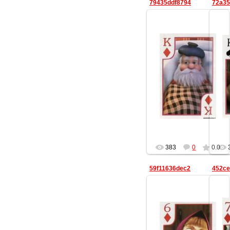
79435ddf8794
72a35
20.08.2013
Lisika
383
0
0.0
59f11636dec2
452ce