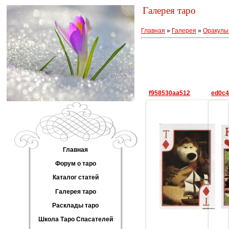
Галерея таро
Главная
»
Галерея
»
Оракулы
f958530aa512
ed0c4
Главная
20.08.2013
Форум о таро
Lisika
Каталог статей
Галерея таро
Расклады таро
Школа Таро Спасателей