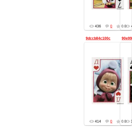
436
0
0.0
9dccb84c100c
90e99
20.08.2013
Lisika
414
0
0.0