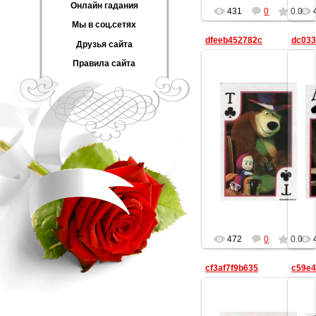
Онлайн гадания
431
0
0.0
Мы в соц.сетях
dfeeb452782c
dc033
Друзья сайта
Правила сайта
20.08.2013
Lisika
472
0
0.0
cf3af7f9b635
c59e4