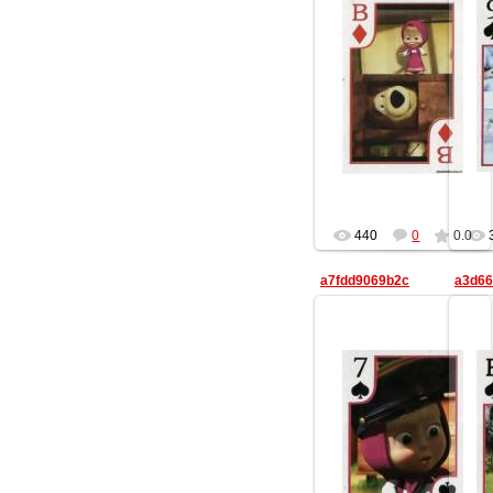
20.08.2013
Lisika
440
0
0.0
a7fdd9069b2c
a3d66
20.08.2013
Lisika