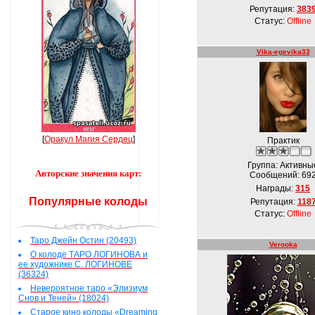
Репутация:
383
Статус:
Offline
Vika-egevika33
[
Оракул Магия Сердец
]
Практик
Группа: Активны
Авторские значения карт:
Сообщений:
69
Награды:
315
Популярные колоды
Репутация:
118
Статус:
Offline
Таро Джейн Остин (20493)
Verooka
О колоде ТАРО ЛОГИНОВА и
ее художнике С. ЛОГИНОВЕ
(36324)
Невероятное таро «Элизиум
Снов и Теней» (18024)
Старое кино колоды «Dreaming