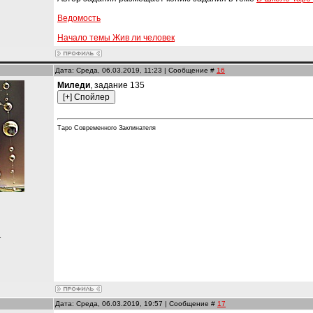
Ведомость
Начало темы Жив ли человек
Дата: Среда, 06.03.2019, 11:23 | Сообщение #
16
Миледи
, задание 135
Таро Современного Заклинателя
и
1
Дата: Среда, 06.03.2019, 19:57 | Сообщение #
17