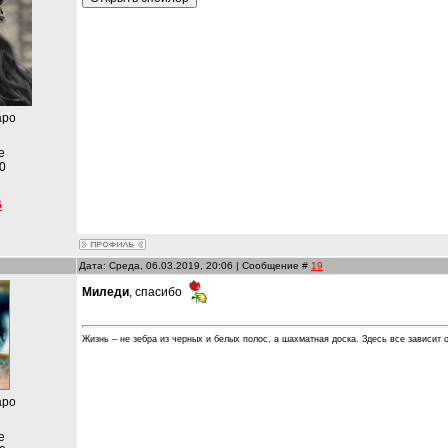
аро
е
0
6
Дата: Среда, 06.03.2019, 20:06 | Сообщение #
19
Миледи
, спасибо
Жизнь – не зебра из черных и белых полос, а шахматная доска. Здесь все зависит о
аро
е