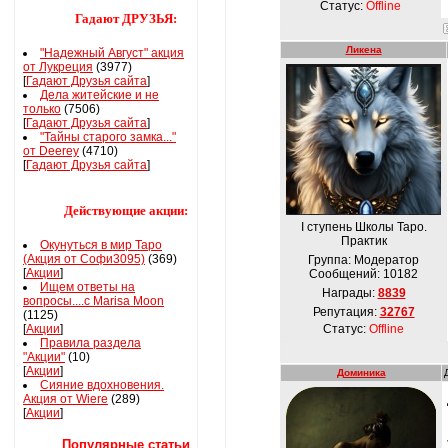
Статус:
Offline
Гадают ДРУЗЬЯ:
Ликена
"Надежный Август" акция
от Лукреция
(3977)
[
Гадают Друзья сайта
]
Дела житейские и не
только
(7506)
[
Гадают Друзья сайта
]
"Тайны старого замка..."
от Deerey
(4710)
[
Гадают Друзья сайта
]
Действующие акции:
І ступень Школы Таро.
Практик
Окунуться в мир Таро
(Акция от Софи3095)
(369)
Группа: Модератор
[
Акции
]
Сообщений:
10182
Ищем ответы на
Награды:
8839
вопросы....с Marisa Moon
Репутация:
32767
(1125)
[
Акции
]
Статус:
Offline
Правила раздела
"Акции"
(10)
[
Акции
]
Доминика
Сияние вдохновения.
Акция от Wiere
(289)
[
Акции
]
Популярные статьи