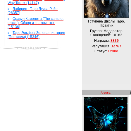
Way Tarot» (14147)
Лабиринт Таро Луиса Ройо
(26357)
Оракул Камелота (The camelot
І ступень Школы Таро.
oracle). Обзор и знакомство.
Практик
(15136)
Группа: Модератор
Таро Эльфов: Зеленая история
Сообщений:
10182
(Пентакли) (15346)
Награды:
8839
Репутация:
32767
Статус:
Offline
Alyssa