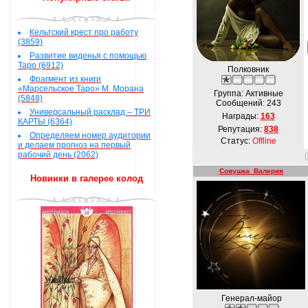
Кельтский крест про работу
(3859)
Развитие виденья с помощью
Таро (6912)
Полковник
Фрагмент из книги
«Марсельское Таро» М. Морана
Группа: Активные
(5848)
Сообщений:
243
Универсальный расклад – ТРИ
Награды:
163
КАРТЫ (6364)
Репутация:
838
Определяем номер аудитории
Статус:
Offline
и делаем прогноз на первый
рабочий день (2062)
Совушка_Валерия
Новинки в галерее колод
Генерал-майор