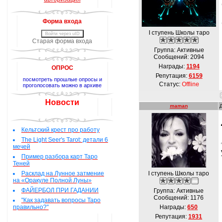
Форма входа
I ступень Школы таро
Войти через uID
Старая форма входа
Группа: Активные
Сообщений:
2094
Награды:
1194
ОПРОС
Репутация:
6159
посмотреть прошлые опросы и
Статус:
Offline
проголосовать можно в архиве
Новости
maman
Кельтский крест про работу
The Light Seer's Tarot: детали 6
мечей
Пример разбора карт Таро
Теней
Расклад на Лунное затмение
I ступень Школы таро
на «Оракуле Полной Луны»
ФАЙЕРБОЛ ПРИ ГАДАНИИ
Группа: Активные
Сообщений:
1176
"Как задавать вопросы Таро
правильно?"
Награды:
650
Репутация:
1931