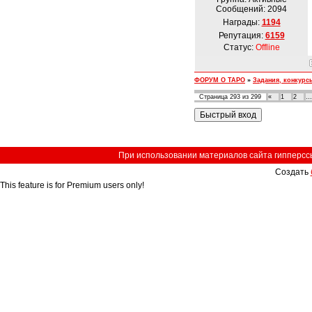
Сообщений:
2094
Награды:
1194
Репутация:
6159
Статус:
Offline
ФОРУМ О ТАРО
»
Задания, конкурс
Страница
293
из
299
«
1
2
…
При использовании материалов сайта гипперссыл
Создать
This feature is for Premium users only!