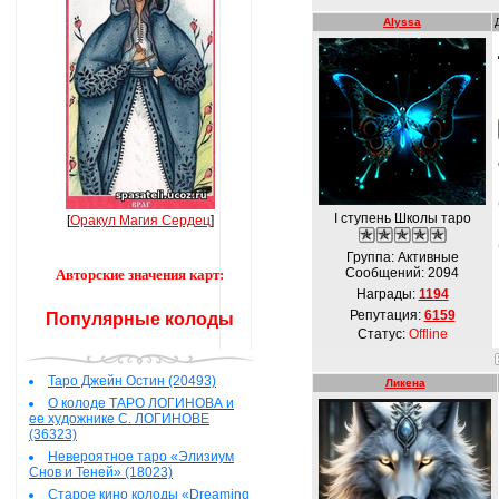
Alyssa
I ступень Школы таро
[
Оракул Магия Сердец
]
Группа: Активные
Сообщений:
2094
Авторские значения карт:
Награды:
1194
Репутация:
6159
Популярные колоды
Статус:
Offline
Таро Джейн Остин (20493)
Ликена
О колоде ТАРО ЛОГИНОВА и
ее художнике С. ЛОГИНОВЕ
(36323)
Невероятное таро «Элизиум
Снов и Теней» (18023)
Старое кино колоды «Dreaming