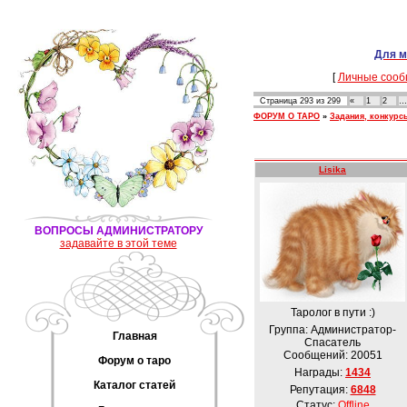
Для м
[
Личные сооб
Страница
293
из
299
«
1
2
…
ФОРУМ О ТАРО
»
Задания, конкурс
Lisika
ВОПРОСЫ АДМИНИСТРАТОРУ
задавайте в этой теме
Таролог в пути :)
Группа: Администратор-
Главная
Спасатель
Сообщений:
20051
Форум о таро
Награды:
1434
Каталог статей
Репутация:
6848
Статус:
Offline