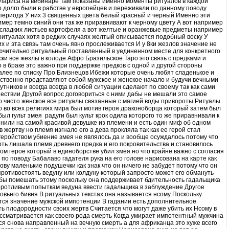
т Лариса на вебинаре Там показаны именно моменты ритуалов в каждой
о долго были в рабстве у европейцев и переживали по данному поводу
 периода У них 3 священных цвета белый красный и черный Именно эти
мер темно синий они так же приравнивают к черному цвету А вот например
с сладких листьев картофеля а вот желтые и оранжевые предметы например
ритуалах хотя в редких случаях желтый описывается подобный воску У
х и эта связь там очень явно прослеживается И у 8ки жезлов значение не
лючительно ритуальный поставленный в уединенном месте для конкретного
и все жезлы в колоде Афро Бразильское Таро это связь с предками и
в браке это важно при поддержке предков с одной и другой стороны
далее по списку Про Близнецов Ибежи которые очень любят сладенькое и
тственно представляют собой мужское и женское начало и будучи вечными
тников и всегда всегда в любой ситуации сделают по своему так как сами
ешествии Другой вопрос договориться с ними дабы не мешали это самое
о чисто женское все ритуалы связанные с магией воды привороты Ритуалы
о во всех религиях мира был мотив героя драконоборца который затем был
ыл гульт змея радуги был культ крок одила которого то же приравнивали к
нили на самой красивой девушке из племени и есть один миф об одном
 жертву но племя изгнало его а дева прокляла так как ее герой стал
геройством убиение змея не являлось да и вообще осуждалось потому что
рть лишала племя древнего предка и его покровительства и становилось
ом герое который в единоборстве убил змея но что крайне важно с согласия
 по поводу Бабалаво гадателя рука на его голове нарисована на карте как
ову маленькие подушечки как знак что он ничего не забудет потому что он
противостоять ведуну или колдуну который запросто может его обмануть
о бы помешать этому поскольку она поддерживает бдительность гадальщика
оротливым попыткам ведуна ввести гадальщика в заблуждение Другое
овьего бивня В ритуальных текстах она называется нсому Поскольку
тся значение мужской импотенции В гадании есть дополнительное
ть плодородности своих жертв Считается что могут даже убить их Нсому в
ассматривается как своего рода смерть Когда умирает импотентный мужчина
ся снова направленный на вечную смерть а для африканца это хуже всего