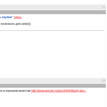
 глубин"
здесь
полезного для себя)))
аро в хорошем качестве
http://www.docme.ru/doc/44944/karty-taro.-