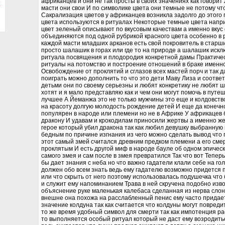
африканцев и они не так просты в своих значениях как говори
масти они свои И по символике цвета они темные не потому чт
Сакрализация цветов у африканцев возникла задолго до этого
цвета используются в ритуалах Некоторые темные цвета напри
цвет зеленый описывают по вкусовым качествам а именно вку
объединяются под одной рубрикой красного цвета особенно в 
каждой масти младших арканов есть свой покровитель в старши
просто шалашик в горах или где то на природе а шалашик иск
и
ритуала посвящения и плодородия конкретной дамы Практическ
ритуалы на потомство и построение отношений в браке именно 
Освобождение от проклятий и сглазов всех мастей порч и так 
поиграть можно дополнить то что это дети Маву Лиза и соотве
детьми они по своему серьезны и любят конкретику не любят шу
хотят и я мало представляю как и чем они могут помочь в пут
лучшее А Йеманжа это не только мужчины это еще и колдовств
на красоту долгую молодость рождение детей И еще да конечн
популярен в народе или племени но не в Африке У африкацев б
дракону И удавам и крокодилам приносили жертвы а именно же
герое который убил дракона так как любил девушку выбранную в
бедным по причине изгнания из чего можно сделать вывод что 
этот самый змей считался древним предком племени а его сме
проклятым И есть другой миф в народе бауле об одном эпическ
самого змея и сам после в змея превратился Так что вот Теперь
бы дает знания с неба но что важно гадатели клали себе на гол
должен обо всем знать ведь ему гадателю возможно придется 
или что скрыть от него поэтому использовалась подушечка чт
и служит ему напоминанием Трава в ней скручена подобно изв
объяснение руке маленькая калебаса сделанная из нерва слон
внешне она похожа на расслабленный пенис ему часто придае
значение колдуна так как считается что колдуны могут повреди
то же время удобный символ для смерти так как импотенция р
то выполняется особый ритуал который не даст ему возродить