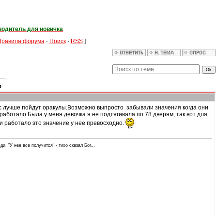
водитель для новичка
Правила форума
·
Поиск
·
RSS
]
о
вас лучше пойдут оракулы.Возможно выпросто забывали значения когда они
работало.Была у меня девочка я ее подтягивала по 78 дверям, так вот для
, и работало это значение у нее превосходно.
и. "У нее все получится" - тихо сказал Бог...