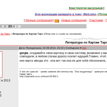
Конструктор раскладов
|
Для модерации напишите в тему -Welcome-
|
Путе
[
Личные сообщения()
·
Новые сообщения
·
Участники
·
23
21
22
24
»
а по Таро
»
Литература по Картам Таро
(Обзор книг и ссылки на скачивание)
Литература по Картам Тар
Дата: Понедельник, 22.09.2014, 23:16 | Сообщение #
331
gorgia
, создавайте свою картину и свою систему, возможно у 
совпадали, в любом случаи дорогу осилит идущий.Главно, чтоб 
нее карта звезда это ..опа вот так она ее для себя обозначила
У нее нет шансов" - громко заявили обстоятельства. "Она неудачница" - крикнули люд
Гадаю здесь
http://spasateli.ucoz.ru/forum/33-952-1
2 и 2013
е
3