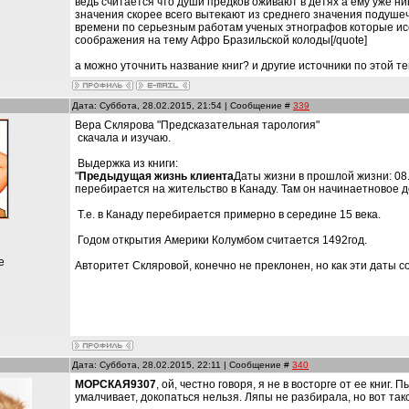
ведь считается что души предков оживают в детях а ему уже ни
значения скорее всего вытекают из среднего значения подуше
времени по серьезным работам ученых этнографов которые ис
соображения на тему Афро Бразильской колоды[/quote]
а можно уточнить название книг? и другие источники по этой т
Дата: Суббота, 28.02.2015, 21:54 | Сообщение #
339
Вера Склярова "Предсказательная тарология"
скачала и изучаю.
Выдержка из книги:
"
Предыдущая жизнь клиента
Даты жизни в прошлой жизни: 08.0
перебирается на жительство в Канаду. Там он начинаетновое 
Т.е. в Канаду перебирается примерно в середине 15 века.
Годом открытия Америки Колумбом считается 1492год.
е
Авторитет Скляровой, конечно не преклонен, но как эти даты со
Дата: Суббота, 28.02.2015, 22:11 | Сообщение #
340
МОРСКАЯ9307
, ой, честно говоря, я не в восторге от ее книг
умалчивает, докопаться нельзя. Ляпы не разбирала, но вот та