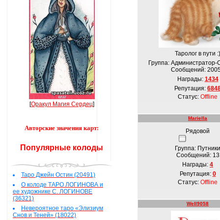
Таролог в пути :
Группа: Администратор-
Сообщений:
200
Награды:
1434
Репутация:
684
Статус:
Offline
[
Оракул Магия Сердец
]
Mariella
Авторские значения карт:
Рядовой
Популярные колоды
Группа: Путник
Сообщений:
13
Награды:
4
Репутация:
0
Таро Джейн Остин (20491)
Статус:
Offline
О колоде ТАРО ЛОГИНОВА и
ее художнике С. ЛОГИНОВЕ
(36321)
Well9058
Невероятное таро «Элизиум
Снов и Теней» (18022)