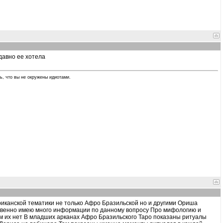
 давно ее хотела
ь, что вы не окружены идиотами.
риканской тематики не только Афро Бразильской но и другими Ориша
твенно имею много информации по данному вопросу Про мифологию и
м их нет В младших арканах Афро Бразильского Таро показаны ритуалы