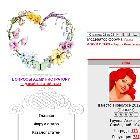
Страница
23
из
24
«
1
2
…
Модератор форума:
Геката
ФОРУМ О ТАРО
»
Таро
»
Литератур
elitka
ВОПРОСЫ АДМИНИСТРАТОРУ
задавайте в этой теме
II место в конкурсе 201
(Практик)
Главная
Группа: Активны
Форум о таро
Сообщений:
104
Награды:
173
Каталог статей
Репутация:
737