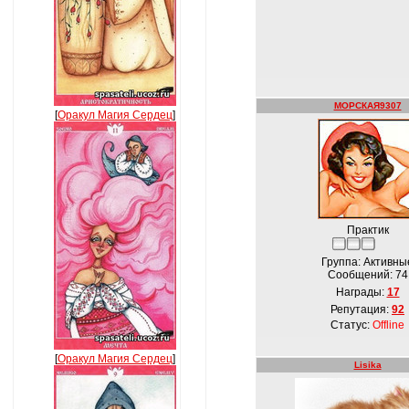
МОРСКАЯ9307
[
Оракул Магия Сердец
]
Практик
Группа: Активны
Сообщений:
74
Награды:
17
Репутация:
92
Статус:
Offline
[
Оракул Магия Сердец
]
Lisika