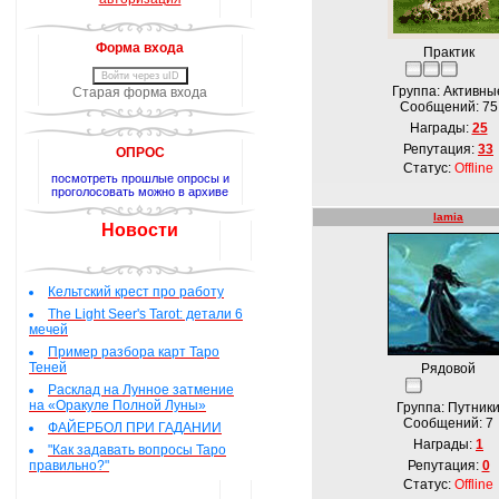
Форма входа
Практик
Войти через uID
Группа: Активны
Старая форма входа
Сообщений:
75
Награды:
25
Репутация:
33
ОПРОС
Статус:
Offline
посмотреть прошлые опросы и
проголосовать можно в архиве
lamia
Новости
Кельтский крест про работу
The Light Seer's Tarot: детали 6
мечей
Пример разбора карт Таро
Теней
Рядовой
Расклад на Лунное затмение
на «Оракуле Полной Луны»
Группа: Путник
Сообщений:
7
ФАЙЕРБОЛ ПРИ ГАДАНИИ
Награды:
1
"Как задавать вопросы Таро
правильно?"
Репутация:
0
Статус:
Offline