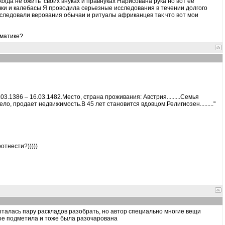
когда не ожить своих внуках и правнуках Нарисована рука но вот ее
чки и калебасы Я проводила серьезные исследования в течении долгого
следовали верования обычаи и ритуалы африканцев так что вот мои
ематике?
3.1386 – 16.03.1482.Место, страна проживания: Австрия.........
Семья
дело, продает недвижимость.
В 45 лет становится вдовцом.Религиозен........."
отнести?)))))
. Пыталась пару раскладов разобрать, но автор специально многие вещи
кое подметила и тоже была разочарована