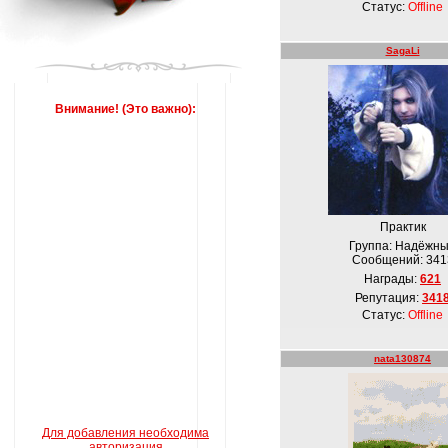
Статус:
Offline
SagaLi
Внимание! (Это важно):
Практик
Группа: Надёжн
Сообщений:
341
Награды:
621
Репутация:
341
Статус:
Offline
nata130874
Для добавления необходима
авторизация