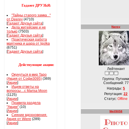
Гадают ДРУЗЬЯ:
"Тайны старого замка..."
от Deerey
(4710)
[
Гадают Друзья сайта
]
Nansy
Дела житейские и не
только
(7503)
[
Гадают Друзья сайта
]
Практическая работа
маятника и шара от Igolka
(6751)
[
Гадают Друзья сайта
]
Действующие акции:
Лейтенант
Окунуться в мир Таро
(Акция от Софи3095)
(369)
Группа: Путник
[
Акции
]
Сообщений:
77
Ищем ответы на
Награды:
5
вопросы....с Marisa Moon
Репутация:
22
(1125)
[
Акции
]
Статус:
Offline
Правила раздела
"Акции"
(10)
[
Акции
]
Well9058
Сияние вдохновения.
Акция от Wiere
(289)
[
Акции
]