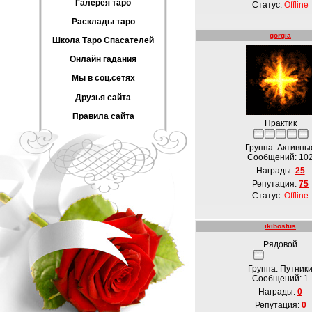
Галерея таро
Статус:
Offline
Расклады таро
gorgia
Школа Таро Спасателей
Онлайн гадания
Мы в соц.сетях
Друзья сайта
Правила сайта
Практик
Группа: Активны
Сообщений:
10
Награды:
25
Репутация:
75
Статус:
Offline
ikibostus
Рядовой
Группа: Путник
Сообщений:
1
Награды:
0
Репутация:
0