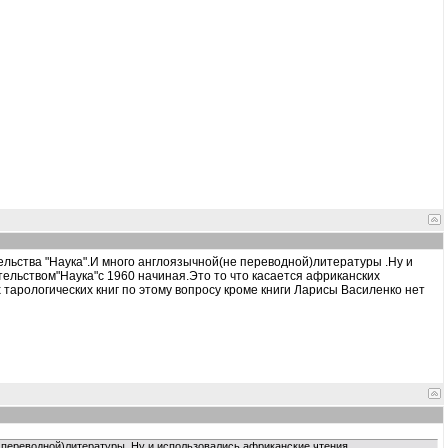
ельства "Наука".И много англоязычной(не переводной)литературы .Ну и
тельством"Наука"с 1960 начиная.Это то что касается африканских
 тарологических книг по этому вопросу кроме книги Ларисы Василенко нет
 переводной)литературы .Ну и использовались африканские чтения