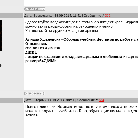
Дата: Воскресенье, 28.09.2014, 11:41 | Сообщение #
332
Здравствуйте,подскажите,вот в этом сборнике,есть расшифровк
можно взять расшифровки на отношения,именно
Хшановской на другиие младшие арканы
Алиция Хшановска - Сборник учебных фильмов по работе с 
Отношения.
состоит из 4 дисков
диск 1
лекции по старшим и младшим арканам в любовных и партн
размер 647,69Mb
е
2
Дата: Вторник, 14.10.2014, 08:51 | Сообщение #
333
Привет, девченки! Не знаю, может не в ту тему залезла, но хо
можете получить - учебник по Таро, обучающие письма и видео уро
actions/.
и