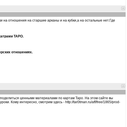
и на отношения на старшие арканы и на кубки,а на остальные нет.Где
катрами ТАРО.
ерских отношениях.
чу поделиться ценными материалами по картам Таро. На этом сайте вы
ки. Кому интересно, смотрим здесь - http://tar0tman.ru/aff/free/1865/prod-