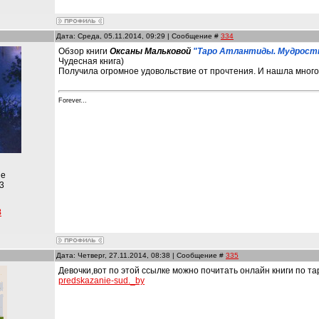
Дата: Среда, 05.11.2014, 09:29 | Сообщение #
334
Обзор книги
Оксаны Мальковой
"Таро Атлантиды. Мудрость
Чудесная книга)
Получила огромное удовольствие от прочтения. И нашла много 
Forever...
ые
3
8
Дата: Четверг, 27.11.2014, 08:38 | Сообщение #
335
Девочки,вот по этой ссылке можно почитать онлайн книги по т
predskazanie-sud._by