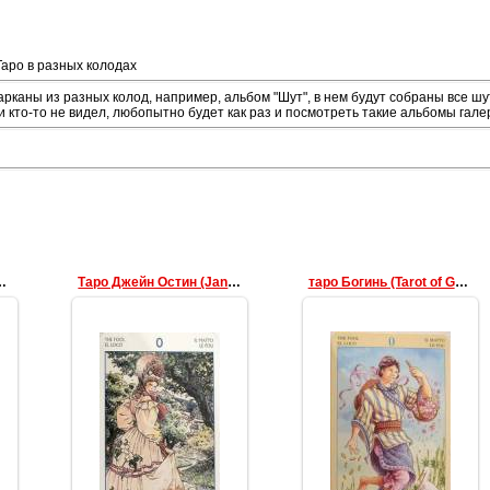
аро в разных колодах
каны из разных колод, например, альбом "Шут", в нем будут собраны все шут
и кто-то не видел, любопытно будет как раз и посмотреть такие альбомы гале
hantment Tarot
Таро Джейн Остин (Jane Austen Tarot)
таро Богинь (Tarot of Goddeses)
09.03.2011
09.03.2011
data
data