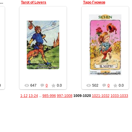
ноническое Таро Грегори (Tarot Gregory)
Tarot of Lovers
Таро Гномов
09.03.2011
09.03.2011
data
data
0
647
0
0.0
502
0
0.0
1-12
13-24
...
985-996
997-1008
1009-1020
1021-1032
1033-1033