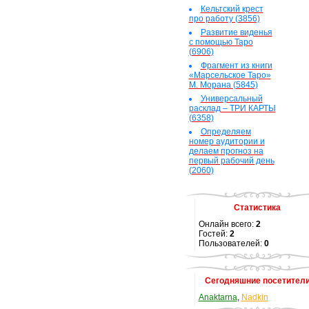
Кельтский крест
про работу (3856)
Развитие виденья
с помощью Таро
(6906)
Фрагмент из книги
«Марсельское Таро»
М. Морана (5845)
Универсальный
расклад – ТРИ КАРТЫ
(6358)
Определяем
номер аудитории и
делаем прогноз на
первый рабочий день
(2060)
Статистика
Онлайн всего:
2
Гостей:
2
Пользователей:
0
Сегодняшние посетител
Anaktarna
,
Nadkin