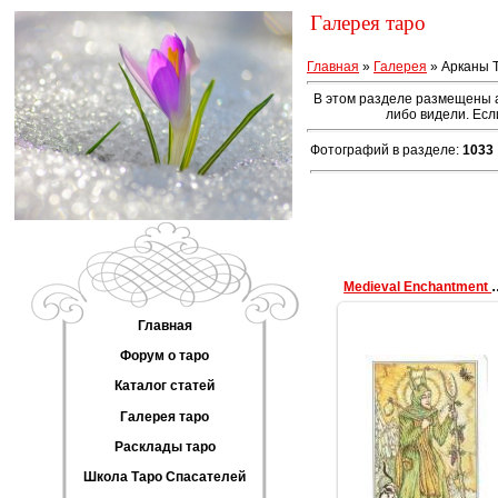
Галерея таро
Главная
»
Галерея
» Арканы Т
В этом разделе размещены ар
либо видели. Есл
Фотографий в разделе
:
1033
Medieval Enc
Главная
Форум о таро
Каталог статей
Галерея таро
09.03.2011
Расклады таро
data
Школа Таро Спасателей