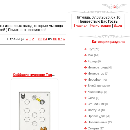
Пятница, 07.08.2026, 07:10
Приветствую Вас
Гость
Главная
|
Регистрация
|
Вход
ы из разных колод, которые мы когда-
рей:) Приятного просмотра!
Страницы
:
«
1
2
...
83
84
85
86
87
»
Категории раздела
Шут
[74]
Маг
[94]
Жрица
[0]
Императрица
[0]
Император
[0]
Каббалистическое Таро (Cabbalistic Tarot)
Иерофант
[0]
Влюбленные
[0]
Колесница
[0]
Сила
[0]
Отшельник
[0]
Фортуна
[10]
09.03.2011
Правосудие
[4]
data
Повешенный
[85]
Смерть
[87]