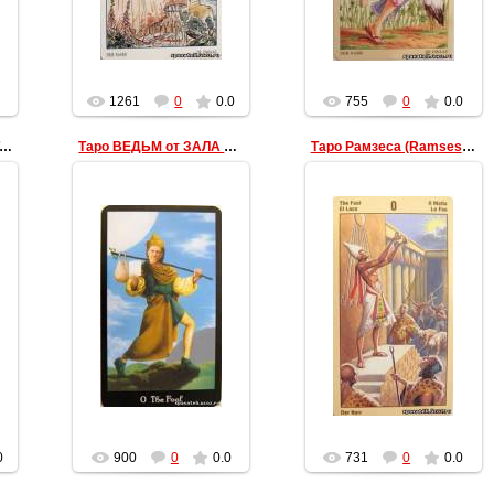
1261
0
0.0
755
0
0.0
о Святого Грааля (Tarot of the holy grail)
Таро ВЕДЬМ от ЗАЛА ФЕРГЮСА (The Witches Tarot)
Таро Рамзеса (Ramses Tarot)
09.03.2011
09.03.2011
data
data
0
900
0
0.0
731
0
0.0