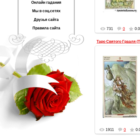
Онлайн гадания
Мы в соц.сетях
Друзья сайта
Правила сайта
731
0
0.0
Тар
09.03.2011
data
1911
0
0.