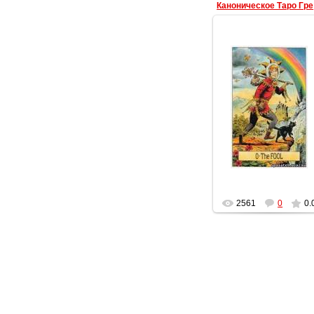
Ка
09.03.2011
data
2561
0
0.