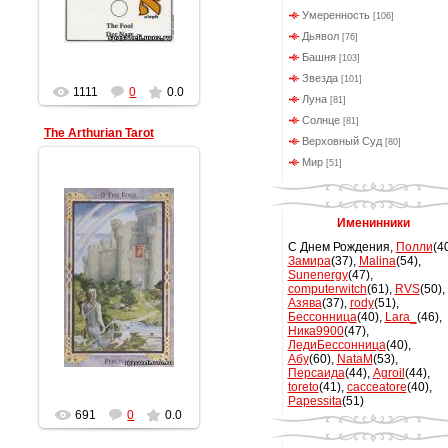
Умеренность
[106]
Дьявол
[76]
Башня
[103]
Звезда
[101]
1111
0
0.0
Луна
[81]
Солнце
[81]
The Arthurian Tarot
Верховный Суд
[80]
Мир
[51]
Именинники
С Днем Рождения,
Полли
(4
Замира
(37)
,
Malina
(54)
,
09.03.2011
Sunenergy
(47)
,
computerwitch
(61)
,
RVS
(50)
,
data
Азява
(37)
,
rody
(51)
,
Бессонница
(40)
,
Lara_
(46)
,
Ника9900
(47)
,
ЛедиБессонница
(40)
,
Абу
(60)
,
NataM
(53)
,
Персаида
(44)
,
Agroil
(44)
,
toreto
(41)
,
cacceatore
(40)
,
Papessita
(51)
691
0
0.0